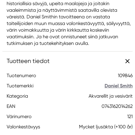
historiallisia sävyjä, upeita maalajeja ja joitakin
vaaleimmista ja näyttävimmistä saatavilla olevista
väreistä. Daniel Smithin tavoitteena on vastata
taiteilijoiden muun muassa valonkestävyyttä, säilyvyyttä,
värin voimakkuutta ja värin kirkkautta koskeviin
vaatimuksiin. Ja he ovat onnistuneet siinä jatkuvan
tutkimuksen ja tuotekehityksen avulla.
Tuotteen tiedot
Tuotenumero
109846
Tuotemerkki
Daniel Smith
Kategoria
Akvarellit ja vesivärit
EAN
0743162014262
Värinumero
121
Valonkestävyys
Mycket ljusäkta (+100 år)