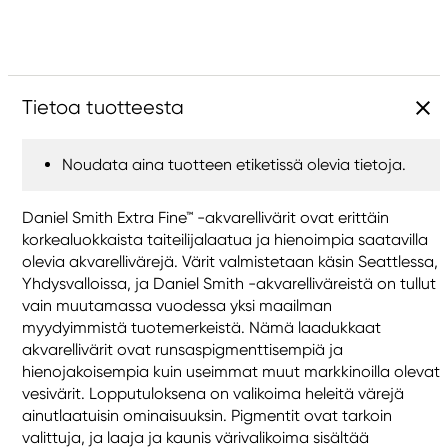
Tietoa tuotteesta
Noudata aina tuotteen etiketissä olevia tietoja.
Daniel Smith Extra Fine™ -akvarellivärit ovat erittäin
korkealuokkaista taiteilijalaatua ja hienoimpia saatavilla
olevia akvarellivärejä. Värit valmistetaan käsin Seattlessa,
Yhdysvalloissa, ja Daniel Smith -akvarelliväreistä on tullut
vain muutamassa vuodessa yksi maailman
myydyimmistä tuotemerkeistä. Nämä laadukkaat
akvarellivärit ovat runsaspigmenttisempiä ja
hienojakoisempia kuin useimmat muut markkinoilla olevat
vesivärit. Lopputuloksena on valikoima heleitä värejä
ainutlaatuisin ominaisuuksin. Pigmentit ovat tarkoin
valittuja, ja laaja ja kaunis värivalikoima sisältää