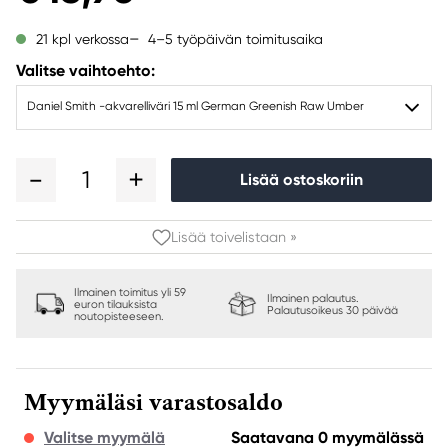
4–5 työpäivän toimitusaika
21 kpl verkossa
Valitse vaihtoehto:
Daniel Smith -akvarelliväri 15 ml German Greenish Raw Umber
1
Lisää ostoskoriin
Lisää toivelistaan »
Ilmainen toimitus yli 59
Ilmainen palautus.
euron tilauksista
Palautusoikeus 30 päivää
noutopisteeseen.
Myymäläsi varastosaldo
Valitse myymälä
Saatavana 0 myymälässä