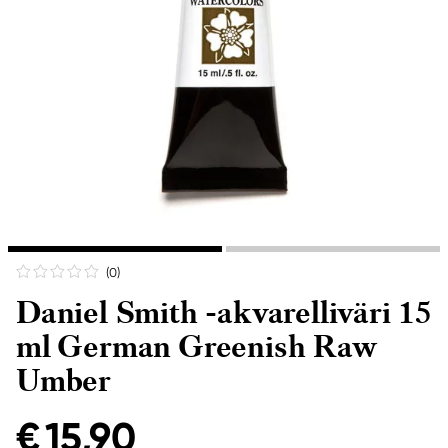
(0
)
Daniel Smith -akvarelliväri 15
ml German Greenish Raw
Umber
€ 15,90