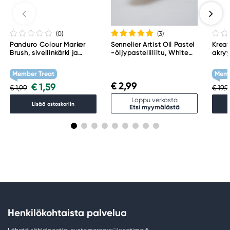
98134-2302 United States
(0
)
(3
)
Panduro Colour Marker
Sennelier Artist Oil Pastel
Kreat
Brush, sivellinkärki ja
-öljypastelliliitu, White
akryy
viisto kärki – Warm grey 1
001
Tita
WG1
Member Treat
Memb
€ 2,99
€ 1,59
€ 1,99
€ 19,
Loppu verkosta
Lisää ostoskoriin
Etsi myymälästä
Henkilökohtaista palvelua