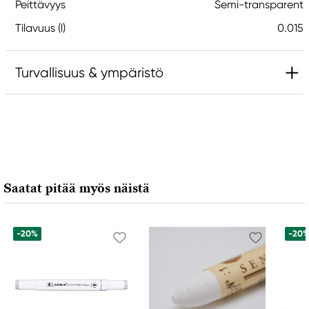
Peittävyys
Semi-transparent
Tilavuus (l)
0.015
Turvallisuus & ympäristö
Vastuullinen EU
Daniel Smith
Stelling A/S
Amagertorv 9, 1 sal
Saatat pitää myös näistä
1160 Köpenhamn K, Denmark
city@stelling.dk
+45 33 11 33 22
-20%
-20
Valmistaja
Daniel Smith
Daniel Smith Inc
4150 1ST Ave S Seattle, WA