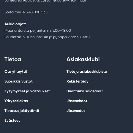
Lähetä sähköpostia: customercare@kreatima.fi
Soita meille: 248 090 535
Aukioloajat:
Maanantaista perjantaihin: 9.00–18.00
Lauantaisin, sunnuntaisin ja pyhäpäivinä: suljettu
Tietoa
Asiakasklubi
Ota yhteyttä
Tietoja asiakasklubista
Suosikkisivustot
Rekisteröidy
Kysymykset ja vastaukset
Unohtuiko salasana?
Yritysasiakas
Jäsenehdot
Tietosuojakäytäntö
Jäsenedut
Evästeet