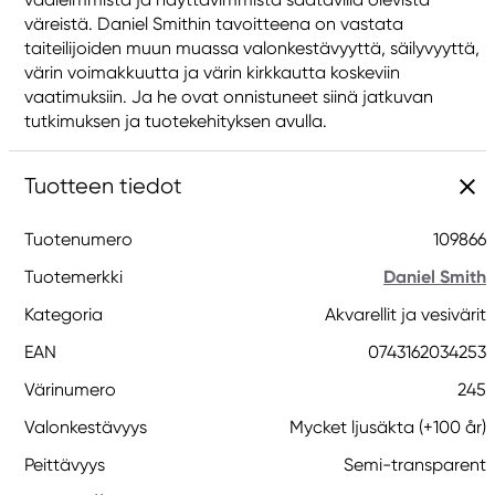
väreistä. Daniel Smithin tavoitteena on vastata
taiteilijoiden muun muassa valonkestävyyttä, säilyvyyttä,
värin voimakkuutta ja värin kirkkautta koskeviin
vaatimuksiin. Ja he ovat onnistuneet siinä jatkuvan
tutkimuksen ja tuotekehityksen avulla.
Tuotteen tiedot
Tuotenumero
109866
Tuotemerkki
Daniel Smith
Kategoria
Akvarellit ja vesivärit
EAN
0743162034253
Värinumero
245
Valonkestävyys
Mycket ljusäkta (+100 år)
Peittävyys
Semi-transparent