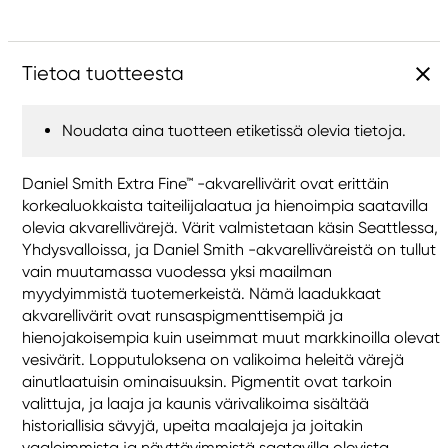
Tietoa tuotteesta
Noudata aina tuotteen etiketissä olevia tietoja.
Daniel Smith Extra Fine™ -akvarellivärit ovat erittäin
korkealuokkaista taiteilijalaatua ja hienoimpia saatavilla
olevia akvarellivärejä. Värit valmistetaan käsin Seattlessa,
Yhdysvalloissa, ja Daniel Smith -akvarelliväreistä on tullut
vain muutamassa vuodessa yksi maailman
myydyimmistä tuotemerkeistä. Nämä laadukkaat
akvarellivärit ovat runsaspigmenttisempiä ja
hienojakoisempia kuin useimmat muut markkinoilla olevat
vesivärit. Lopputuloksena on valikoima heleitä värejä
ainutlaatuisin ominaisuuksin. Pigmentit ovat tarkoin
valittuja, ja laaja ja kaunis värivalikoima sisältää
historiallisia sävyjä, upeita maalajeja ja joitakin
vaaleimmista ja näyttävimmistä saatavilla olevista