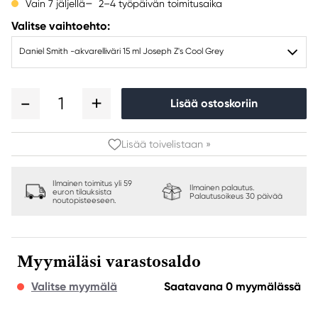
2–4 työpäivän toimitusaika
Vain 7 jäljellä
Valitse vaihtoehto:
Daniel Smith -akvarelliväri 15 ml Joseph Z's Cool Grey
1
Lisää ostoskoriin
Lisää toivelistaan »
Ilmainen toimitus yli 59
Ilmainen palautus.
euron tilauksista
Palautusoikeus 30 päivää
noutopisteeseen.
Myymäläsi varastosaldo
Valitse myymälä
Saatavana 0 myymälässä