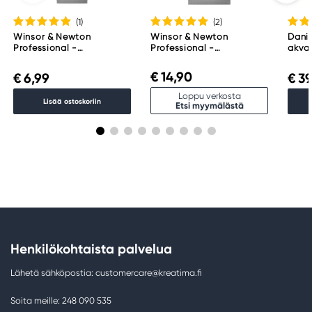
(1
)
(2
)
Winsor & Newton
Winsor & Newton
Danie
Professional -
Professional -
akvar
akvarelliväri, 5 ml, Indigo
akvarelliväri, 14 ml,
Essen
322
Payne's Gray 465
€ 14,90
€ 6,99
€ 39
Loppu verkosta
Lisää ostoskoriin
Etsi myymälästä
Henkilökohtaista palvelua
Lähetä sähköpostia: customercare@kreatima.fi
Soita meille: 248 090 535