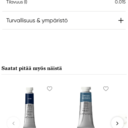
Tilavuus (l)
0.015
Turvallisuus & ympäristö
Vastuullinen EU
Daniel Smith
Stelling A/S
Amagertorv 9, 1 sal
Saatat pitää myös näistä
1160 Köpenhamn K, Denmark
city@stelling.dk
+45 33 11 33 22
Valmistaja
Daniel Smith
Daniel Smith Inc
4150 1ST Ave S Seattle, WA
98134-2302 United States