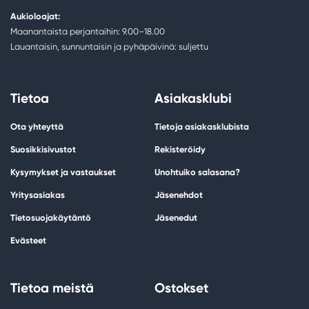
Aukioloajat:
Maanantaista perjantaihin: 9.00–18.00
Lauantaisin, sunnuntaisin ja pyhäpäivinä: suljettu
Tietoa
Asiakasklubi
Ota yhteyttä
Tietoja asiakasklubista
Suosikkisivustot
Rekisteröidy
Kysymykset ja vastaukset
Unohtuiko salasana?
Yritysasiakas
Jäsenehdot
Tietosuojakäytäntö
Jäsenedut
Evästeet
Tietoa meistä
Ostokset