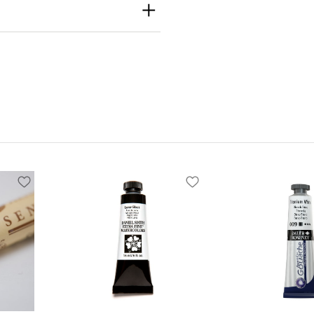
th
h Inc
e S Seattle, WA
 United States