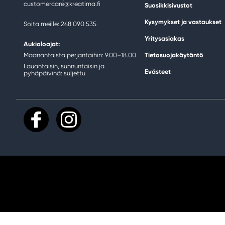
customercare@kreatima.fi
Suosikkisivustot
Kysymykset ja vastaukset
Soita meille: 248 090 535
Yritysasiakas
Aukioloajat:
Maanantaista perjantaihin: 9.00–18.00
Tietosuojakäytäntö
Lauantaisin, sunnuntaisin ja
Evästeet
pyhäpäivinä: suljettu