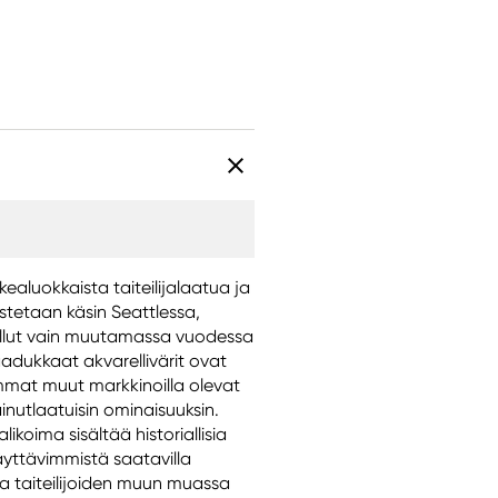
rkealuokkaista taiteilijalaatua ja
istetaan käsin Seattlessa,
 tullut vain muutamassa vuodessa
dukkaat akvarellivärit ovat
mmat muut markkinoilla olevat
inutlaatuisin ominaisuuksin.
likoima sisältää historiallisia
äyttävimmistä saatavilla
ta taiteilijoiden muun muassa