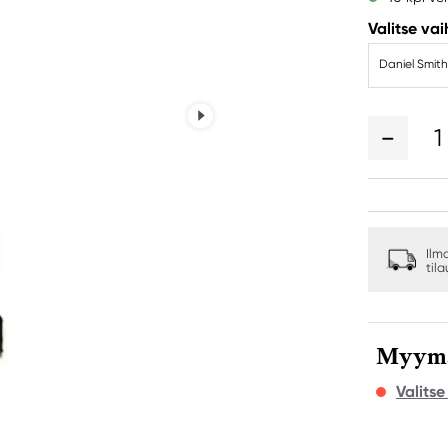
Valitse va
Daniel Smith
1
Ilm
til
Myymäl
Valits