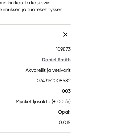
rin kirkkautta koskeviin
tkimuksen ja tuotekehityksen
109873
Daniel Smith
Akvarellit ja vesivärit
0743162008582
003
Mycket ljusäkta (+100 år)
Opak
0.015