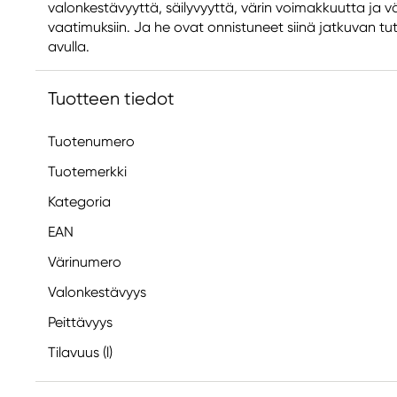
valonkestävyyttä, säilyvyyttä, värin voimakkuutta ja vä
vaatimuksiin. Ja he ovat onnistuneet siinä jatkuvan tu
avulla.
Tuotteen tiedot
Tuotenumero
Tuotemerkki
Kategoria
EAN
Värinumero
Valonkestävyys
Peittävyys
Tilavuus (l)