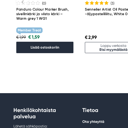
(0
)
(3
)
Panduro Colour Marker Brush,
Sennelier Artist Oil Paste
sivellinkärki ja viisto kärki –
-öljypastelliliitu, White 
Warm grey 1 WG1
Member Treat
€ 1,59
€ 2,99
€ 1,99
Loppu verkosta
Lisää ostoskoriin
Etsi myymälästä
Henkilökohtaista
Tietoa
palvelua
Ota yhteyttä
Lähetä sähköpostia: