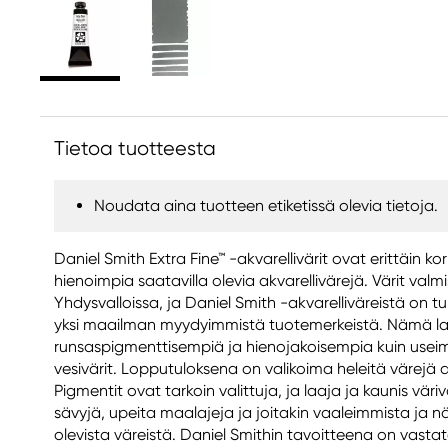
Tietoa tuotteesta
Noudata aina tuotteen etiketissä olevia tietoja.
Daniel Smith Extra Fine™ -akvarellivärit ovat erittäin ko
hienoimpia saatavilla olevia akvarellivärejä. Värit valm
Yhdysvalloissa, ja Daniel Smith -akvarelliväreistä on
yksi maailman myydyimmistä tuotemerkeistä. Nämä laa
runsaspigmenttisempiä ja hienojakoisempia kuin usei
vesivärit. Lopputuloksena on valikoima heleitä värejä a
Pigmentit ovat tarkoin valittuja, ja laaja ja kaunis väriva
sävyjä, upeita maalajeja ja joitakin vaaleimmista ja n
olevista väreistä. Daniel Smithin tavoitteena on vasta