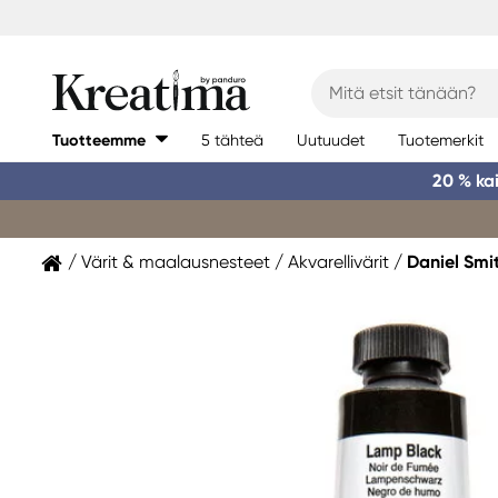
Tuotteemme
5 tähteä
Uutuudet
Tuotemerkit
20 % ka
Värit & maalausnesteet
Akvarellivärit
Daniel Smi