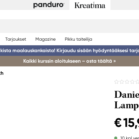
Tarjoukset
Magazine
Pikku taiteilija
ikista maalauskankaista! Kirjaudu sisään hyödyntääksesi tarj
Kaikki kurssin aloitukseen – osta täältä »
th
Danie
Lamp
€ 15
10 kpl ve