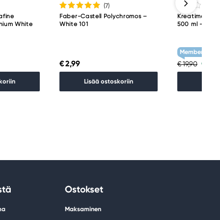
(7
)
afine
Faber-Castell Polychromos –
Kreatima Acryl
anium White
White 101
500 ml – Tita
Member Treat
€ 2,99
€ 15,
€ 19,90
koriin
Lisää ostoskoriin
Lisää 
stä
Ostokset
ma
Maksaminen