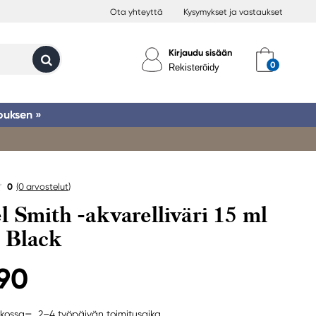
Ota yhteyttä
Kysymykset ja vastaukset
Kirjaudu sisään
Rekisteröidy
ouksen »
0
(0
arvostelut
)
l Smith -akvarelliväri 15 ml
 Black
,90
2–4 työpäivän toimitusaika
rkossa