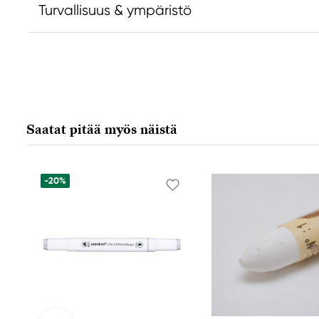
Turvallisuus & ympäristö
Vastuullinen EU
Valmistaja
Daniel Smith
Daniel Smi
Stelling A/S
Daniel Smit
Amagertorv 9, 1 sal
4150 1ST Av
Saatat pitää myös näistä
1160 Köpenhamn K, Denmark
98134-2302
city@stelling.dk
+45 33 11 33 22
-20%