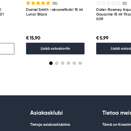
(15
)
(0
)
l
Daniel Smith -akvarelliväri 15 ml
Daler-Rowney Aqu
001
Lunar Black
Gouache 15 ml Tit
009
€ 15,90
€ 5,99
Lisää ostoskoriin
Lisää ostos
Asiakasklubi
Tietoa mei
Tietoja asiakasklubista
Tämä on Kreati