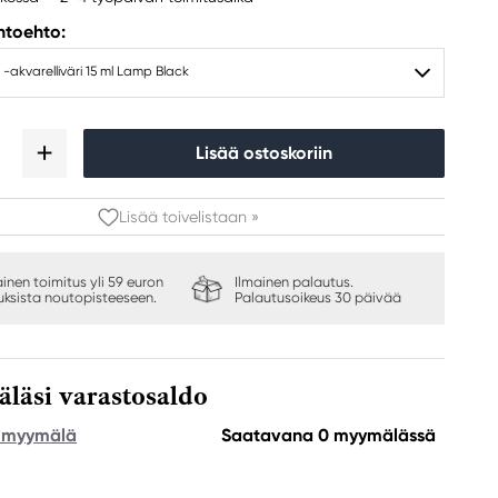
ihtoehto:
 -akvarelliväri 15 ml Lamp Black
Lisää ostoskoriin
Lisää toivelistaan »
ainen toimitus yli 59 euron
Ilmainen palautus.
auksista noutopisteeseen.
Palautusoikeus 30 päivää
äsi varastosaldo
e myymälä
Saatavana 0 myymälässä