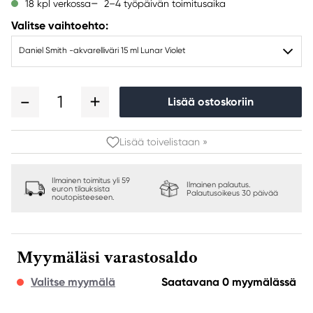
2–4 työpäivän toimitusaika
18 kpl verkossa
Valitse vaihtoehto:
Daniel Smith -akvarelliväri 15 ml Lunar Violet
1
Lisää ostoskoriin
Lisää toivelistaan »
Ilmainen toimitus yli 59
Ilmainen palautus.
euron tilauksista
Palautusoikeus 30 päivää
noutopisteeseen.
Myymäläsi varastosaldo
Valitse myymälä
Saatavana 0 myymälässä