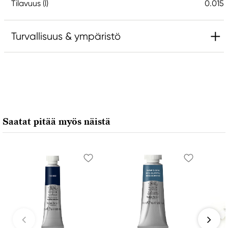
Tilavuus (l)
0.015
Turvallisuus & ympäristö
Vastuullinen EU
Daniel Smith
Stelling A/S
Amagertorv 9, 1 sal
Saatat pitää myös näistä
1160 Köpenhamn K, Denmark
city@stelling.dk
+45 33 11 33 22
Valmistaja
Daniel Smith
Daniel Smith Inc
4150 1ST Ave S Seattle, WA
98134-2302 United States