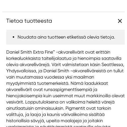
Tietoa tuotteesta
Noudata aina tuotteen etiketissä olevia tietoja.
Daniel Smith Extra Fine™ -akvarellivärit ovat erittäin
korkealuokkaista taiteilijalaatua ja hienoimpia saatavilla
olevia akvarellivärejä. Värit valmistetaan käsin Seattlessa,
Yhdysvalloissa, ja Daniel Smith -akvarelliväreistä on tullut
vain muutamassa vuodessa yksi maailman
myydyimmistä tuotemerkeistä. Nämä laadukkaat
akvarellivärit ovat runsaspigmenttisempiä ja
hienojakoisempia kuin useimmat muut markkinoilla olevat
vesivärit. Lopputuloksena on valikoima heleitä värejä
ainutlaatuisin ominaisuuksin. Pigmentit ovat tarkoin
valittuja, ja laaja ja kaunis värivalikoima sisältää
historiallisia sävyjä, upeita maalajeja ja joitakin
vaaleimmista ja näyttävimmistä saatavilla olevista