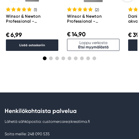
(1
)
(2
)
Winsor & Newton
Winsor & Newton
Danie
Professional -
Professional -
akvar
akvarelliväri, 5 ml, Indigo
akvarelliväri, 14 ml,
Essen
322
Payne's Gray 465
€ 14,90
€ 6,99
€ 39
Loppu verkosta
Lisää ostoskoriin
Etsi myymälästä
Henkilökohtaista palvelua
Lähetä sähköpostia: customercare@kreatima.fi
Soita meille: 248 090 535