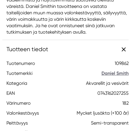
väreistä. Daniel Smithin tavoitteena on vastata
taiteilijoiden muun muassa valonkestävyyttä, säilyvyyttä,
värin voimakkuutta ja värin kirkkautta koskeviin
vaatimuksiin. Ja he ovat onnistuneet siinä jatkuvan
tutkimuksen ja tuotekehityksen avulla.
Tuotteen tiedot
Tuotenumero
109862
Tuotemerkki
Daniel Smith
Kategoria
Akvarellit ja vesivärit
EAN
0743162027255
Värinumero
182
Valonkestävyys
Mycket ljusäkta (+100 år)
Peittävyys
Semi-transparent