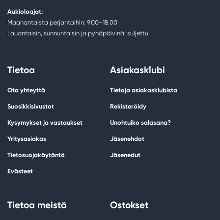
Aukioloajat:
Maanantaista perjantaihin: 9.00–18.00
Lauantaisin, sunnuntaisin ja pyhäpäivinä: suljettu
Tietoa
Asiakasklubi
Ota yhteyttä
Tietoja asiakasklubista
Suosikkisivustot
Rekisteröidy
Kysymykset ja vastaukset
Unohtuiko salasana?
Yritysasiakas
Jäsenehdot
Tietosuojakäytäntö
Jäsenedut
Evästeet
Tietoa meistä
Ostokset