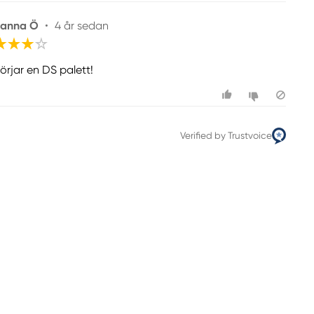
anna Ö
•
4 år sedan
örjar en DS palett!
Verified by Trustvoice