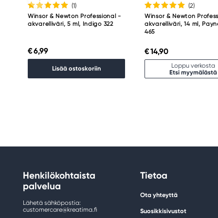
(1
)
(2
)
Winsor & Newton Professional -
Winsor & Newton Profess
akvarelliväri, 5 ml, Indigo 322
akvarelliväri, 14 ml, Pay
465
€ 6,99
€ 14,90
Loppu verkosta
Lisää ostoskoriin
Etsi myymälästä
Henkilökohtaista
Tietoa
palvelua
Ota yhteyttä
Lähetä sähköpostia:
customercare@kreatima.fi
Suosikkisivustot