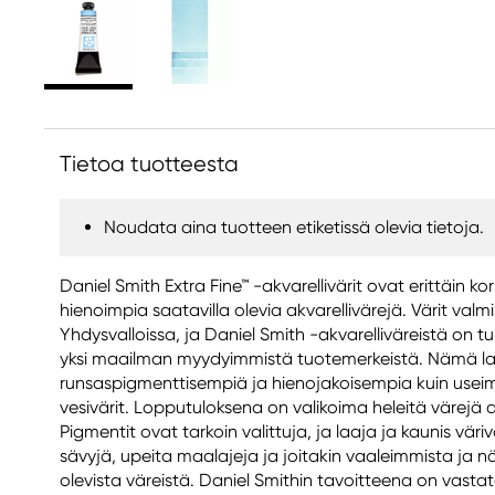
Tietoa tuotteesta
Noudata aina tuotteen etiketissä olevia tietoja.
Daniel Smith Extra Fine™ -akvarellivärit ovat erittäin ko
hienoimpia saatavilla olevia akvarellivärejä. Värit valm
Yhdysvalloissa, ja Daniel Smith -akvarelliväreistä on
yksi maailman myydyimmistä tuotemerkeistä. Nämä laa
runsaspigmenttisempiä ja hienojakoisempia kuin usei
vesivärit. Lopputuloksena on valikoima heleitä värejä a
Pigmentit ovat tarkoin valittuja, ja laaja ja kaunis väriva
sävyjä, upeita maalajeja ja joitakin vaaleimmista ja n
olevista väreistä. Daniel Smithin tavoitteena on vasta