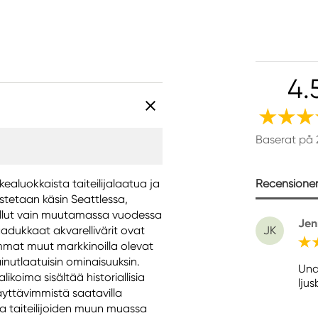
4.
Baserat på 
Recensioner 
rkealuokkaista taiteilijalaatua ja
istetaan käsin Seattlessa,
 tullut vain muutamassa vuodessa
Jen
dukkaat akvarellivärit ovat
JK
mmat muut markkinoilla olevat
inutlaatuisin ominaisuuksin.
Und
likoima sisältää historiallisia
lju
äyttävimmistä saatavilla
ta taiteilijoiden muun muassa