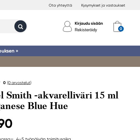
Ota yhteyttä
Kysymykset ja vastaukset
Kirjaudu sisään
Rekisteröidy
ouksen »
0
(0
arvostelut
)
l Smith -akvarelliväri 15 ml
anese Blue Hue
,90
4–5 työpäivän toimitusaika
rkossa