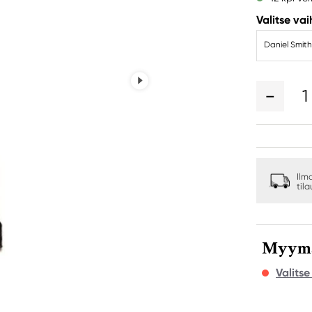
Valitse va
Daniel Smith
1
Ilm
til
Myymäl
Valits