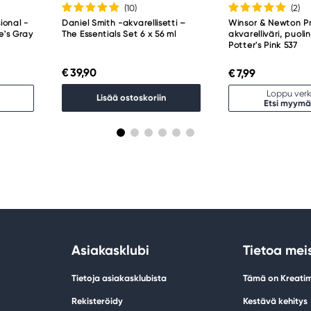
(10
)
(2
)
ional -
Daniel Smith -akvarellisetti –
Winsor & Newton Pr
ne's Gray
The Essentials Set 6 x 56 ml
akvarelliväri, puoli
Potter's Pink 537
€ 39,90
€ 7,99
Loppu ver
Lisää ostoskoriin
Etsi myymä
Asiakasklubi
Tietoa mei
Tietoja asiakasklubista
Tämä on Kreati
Rekisteröidy
Kestävä kehitys