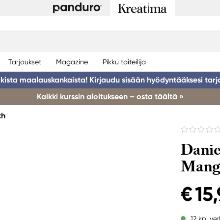
Tarjoukset
Magazine
Pikku taiteilija
ikista maalauskankaista! Kirjaudu sisään hyödyntääksesi tarj
Kaikki kurssin aloitukseen – osta täältä »
th
Danie
Mang
€ 15
12 kpl ve