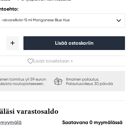
ihtoehto:
 -akvarelliväri 15 ml Manganese Blue Hue
Lisää ostoskoriin
Lisää toivelistaan »
ainen toimitus yli 59 euron
Ilmainen palautus.
auksista noutopisteeseen.
Palautusoikeus 30 päivää
äsi varastosaldo
e myymälä
Saatavana 0 myymälässä