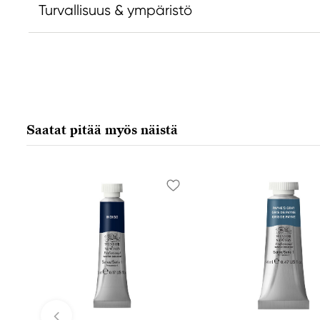
Turvallisuus & ympäristö
Vastuullinen EU
Valmistaja
Daniel Smith
Daniel Smi
Stelling A/S
Daniel Smit
Amagertorv 9, 1 sal
4150 1ST Av
Saatat pitää myös näistä
1160 Köpenhamn K, Denmark
98134-2302
city@stelling.dk
+45 33 11 33 22