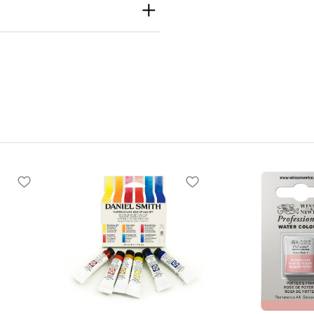
th
h Inc
e S Seattle, WA
 United States