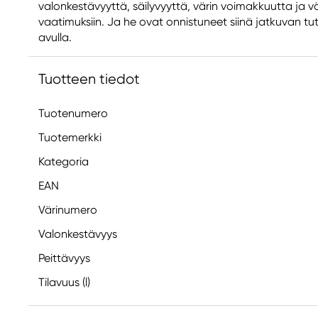
valonkestävyyttä, säilyvyyttä, värin voimakkuutta ja vä
vaatimuksiin. Ja he ovat onnistuneet siinä jatkuvan tu
avulla.
Tuotteen tiedot
Tuotenumero
Tuotemerkki
Kategoria
EAN
Värinumero
Valonkestävyys
Peittävyys
Tilavuus (l)