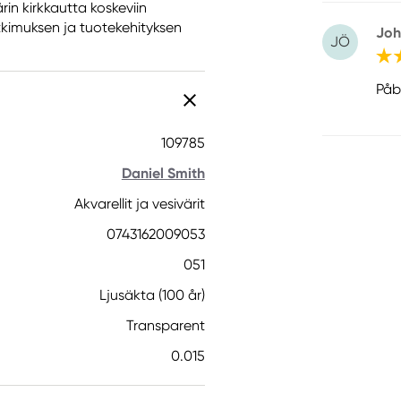
rin kirkkautta koskeviin
tkimuksen ja tuotekehityksen
Joh
JÖ
Påb
109785
Daniel Smith
Akvarellit ja vesivärit
0743162009053
051
Ljusäkta (100 år)
Transparent
0.015