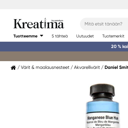
Tuotteemme
5 tähteä
Uutuudet
Tuotemerkit
20 % ka
Värit & maalausnesteet
Akvarellivärit
Daniel Smi