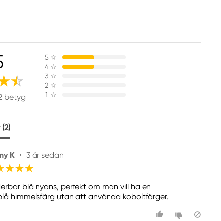
5
5
☆
4
☆
3
☆
2
☆
1
☆
2 betyg
(2)
ny K
•
3 år sedan
erbar blå nyans, perfekt om man vill ha en
sblå himmelsfärg utan att använda koboltfärger.