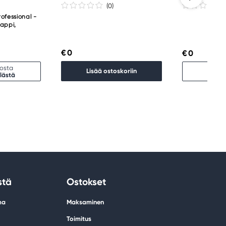
(0
)
ofessional -
nappi,
€ 0
€ 0
kosta
Lopp
Lisää ostoskoriin
lästä
Etsi 
stä
Ostokset
ma
Maksaminen
Toimitus