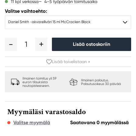
4–5 työpäivän toimitusaika
11 kpl verkossa
Valitse vaihtoehto:
Daniel Smith -akvarelliväri 15 ml McCracken Black
1
Lisää ostoskoriin
Lisää toivelistaan »
Ilmainen toimitus yli 59
Ilmainen palautus.
euron tilauksista
Palautusoikeus 30 päivää
noutopisteeseen.
Myymäläsi varastosaldo
Valitse myymälä
Saatavana 0 myymälässä