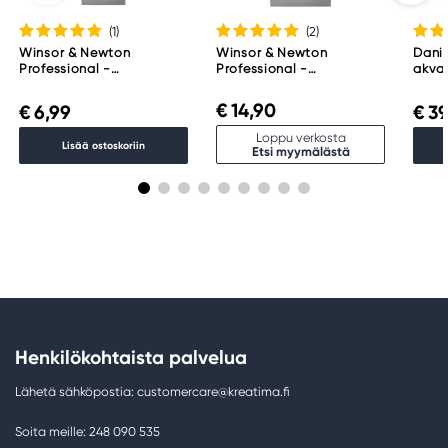
(1
)
(2
)
Winsor & Newton
Winsor & Newton
Danie
Professional -
Professional -
akvar
akvarelliväri, 5 ml, Indigo
akvarelliväri, 14 ml,
Essen
322
Payne's Gray 465
€ 14,90
€ 6,99
€ 39
Loppu verkosta
Lisää ostoskoriin
Etsi myymälästä
Henkilökohtaista palvelua
Lähetä sähköpostia: customercare@kreatima.fi
Soita meille: 248 090 535