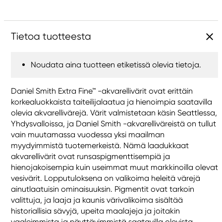
Tietoa tuotteesta
Noudata aina tuotteen etiketissä olevia tietoja.
Daniel Smith Extra Fine™ -akvarellivärit ovat erittäin
korkealuokkaista taiteilijalaatua ja hienoimpia saatavilla
olevia akvarellivärejä. Värit valmistetaan käsin Seattlessa,
Yhdysvalloissa, ja Daniel Smith -akvarelliväreistä on tullut
vain muutamassa vuodessa yksi maailman
myydyimmistä tuotemerkeistä. Nämä laadukkaat
akvarellivärit ovat runsaspigmenttisempiä ja
hienojakoisempia kuin useimmat muut markkinoilla olevat
vesivärit. Lopputuloksena on valikoima heleitä värejä
ainutlaatuisin ominaisuuksin. Pigmentit ovat tarkoin
valittuja, ja laaja ja kaunis värivalikoima sisältää
historiallisia sävyjä, upeita maalajeja ja joitakin
vaaleimmista ja näyttävimmistä saatavilla olevista