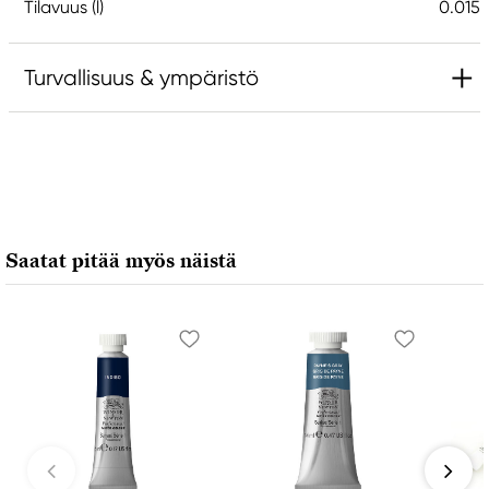
Tilavuus (l)
0.015
Turvallisuus & ympäristö
Vastuullinen EU
Daniel Smith
Stelling A/S
Amagertorv 9, 1 sal
Saatat pitää myös näistä
1160 Köpenhamn K, Denmark
city@stelling.dk
+45 33 11 33 22
Valmistaja
Daniel Smith
Daniel Smith Inc
4150 1ST Ave S Seattle, WA
98134-2302 United States