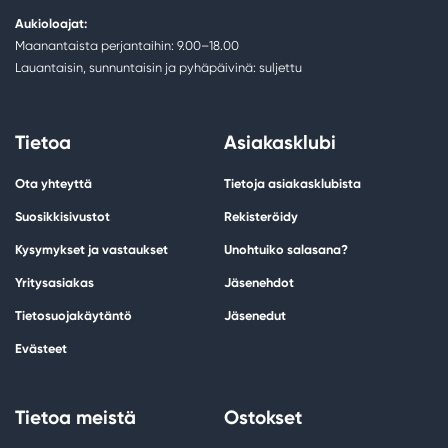
Aukioloajat:
Maanantaista perjantaihin: 9.00–18.00
Lauantaisin, sunnuntaisin ja pyhäpäivinä: suljettu
Tietoa
Asiakasklubi
Ota yhteyttä
Tietoja asiakasklubista
Suosikkisivustot
Rekisteröidy
Kysymykset ja vastaukset
Unohtuiko salasana?
Yritysasiakas
Jäsenehdot
Tietosuojakäytäntö
Jäsenedut
Evästeet
Tietoa meistä
Ostokset