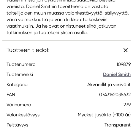
väreistä. Daniel Smithin tavoitteena on vastata
taiteilijoiden muun muassa valonkestävyyttä, säilyvyyttä,
värin voimakkuutta ja värin kirkkautta koskeviin
vaatimuksiin. Ja he ovat onnistuneet siinä jatkuvan
tutkimuksen ja tuotekehityksen avulla.
Tuotteen tiedot
Tuotenumero
109879
Tuotemerkki
Daniel Smith
Kategoria
Akvarellit ja vesivärit
EAN
0743162035632
Värinumero
239
Valonkestävyys
Mycket ljusäkta (+100 år)
Peittävyys
Transparent