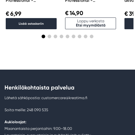
Professional -
Professional -
akvar
akvarelliväri, 5 ml, Indigo
akvarelliväri, 14 ml,
Essen
322
Payne's Gray 465
€ 14,90
€ 6,99
€ 39
Loppu verkosta
Lisää ostoskoriin
Etsi myymälästä
Henkilökohtaista palvelua
Lähetä sähköpostia: customercare@kreatima.fi
Soita meille: 248 090 535
Aukioloajat:
Maanantaista perjantaihin: 9.00–18.00