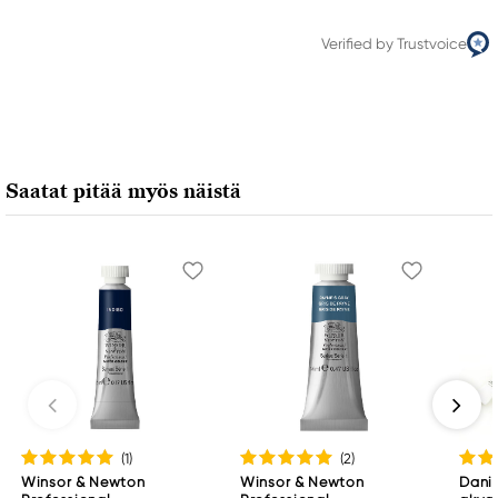
Verified by Trustvoice
Saatat pitää myös näistä
(1
)
(2
)
Winsor & Newton
Winsor & Newton
Danie