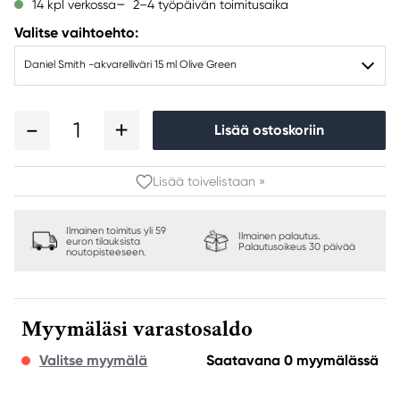
2–4 työpäivän toimitusaika
14 kpl verkossa
Valitse vaihtoehto:
Daniel Smith -akvarelliväri 15 ml Olive Green
1
Lisää ostoskoriin
Lisää toivelistaan »
Ilmainen toimitus yli 59
Ilmainen palautus.
euron tilauksista
Palautusoikeus 30 päivää
noutopisteeseen.
Myymäläsi varastosaldo
Valitse myymälä
Saatavana 0 myymälässä