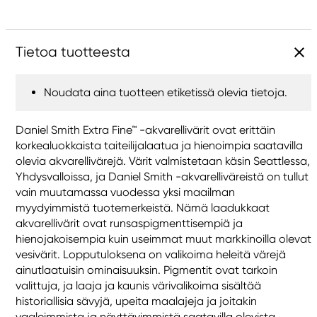
Tietoa tuotteesta
Noudata aina tuotteen etiketissä olevia tietoja.
Daniel Smith Extra Fine™ -akvarellivärit ovat erittäin
korkealuokkaista taiteilijalaatua ja hienoimpia saatavilla
olevia akvarellivärejä. Värit valmistetaan käsin Seattlessa,
Yhdysvalloissa, ja Daniel Smith -akvarelliväreistä on tullut
vain muutamassa vuodessa yksi maailman
myydyimmistä tuotemerkeistä. Nämä laadukkaat
akvarellivärit ovat runsaspigmenttisempiä ja
hienojakoisempia kuin useimmat muut markkinoilla olevat
vesivärit. Lopputuloksena on valikoima heleitä värejä
ainutlaatuisin ominaisuuksin. Pigmentit ovat tarkoin
valittuja, ja laaja ja kaunis värivalikoima sisältää
historiallisia sävyjä, upeita maalajeja ja joitakin
vaaleimmista ja näyttävimmistä saatavilla olevista