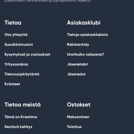
Lauantaisin, sunnuntaisin ja pyhäpäivinä: suljettu
Tietoa
Asiakasklubi
Ota yhteyttä
Tietoja asiakasklubista
Suosikkisivustot
Rekisteröidy
Kysymykset ja vastaukset
Unohtuiko salasana?
Yritysasiakas
Jäsenehdot
Tietosuojakäytäntö
Jäsenedut
Evästeet
Tietoa meistä
Ostokset
Tämä on Kreatima
Maksaminen
Kestävä kehitys
Toimitus