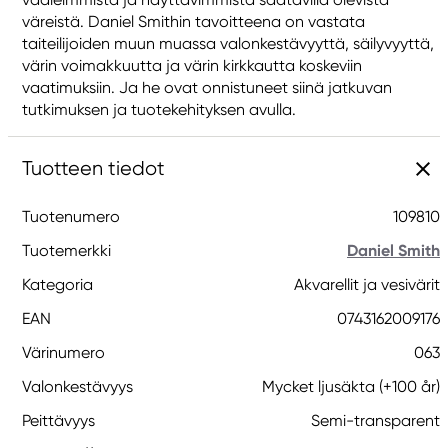
väreistä. Daniel Smithin tavoitteena on vastata
taiteilijoiden muun muassa valonkestävyyttä, säilyvyyttä,
värin voimakkuutta ja värin kirkkautta koskeviin
vaatimuksiin. Ja he ovat onnistuneet siinä jatkuvan
tutkimuksen ja tuotekehityksen avulla.
Tuotteen tiedot
Tuotenumero
109810
Tuotemerkki
Daniel Smith
Kategoria
Akvarellit ja vesivärit
EAN
0743162009176
Värinumero
063
Valonkestävyys
Mycket ljusäkta (+100 år)
Peittävyys
Semi-transparent