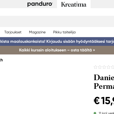
Tarjoukset
Magazine
Pikku taiteilija
ikista maalauskankaista! Kirjaudu sisään hyödyntääksesi tarj
Kaikki kurssin aloitukseen – osta täältä »
th
Danie
Perma
€ 15
11 kpl ve