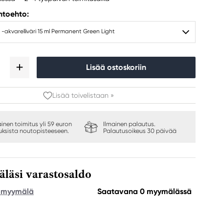
ihtoehto:
 -akvarelliväri 15 ml Permanent Green Light
Lisää ostoskoriin
Lisää toivelistaan »
ainen toimitus yli 59 euron
Ilmainen palautus.
auksista noutopisteeseen.
Palautusoikeus 30 päivää
äsi varastosaldo
e myymälä
Saatavana 0 myymälässä