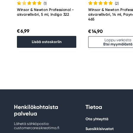
(1
)
(2
)
Winsor & Newton Professional -
Winsor & Newton Profess
akvarelliväri, 5 ml, Indigo 322
akvarelliväri, 14 ml, Pay
465
€ 6,99
€ 14,90
Loppu verkosta
Lisää ostoskoriin
Etsi myymälästä
Henkilökohtaista
Tietoa
palvelua
Ota yhteyttä
Lähetä sähköpostia:
customercare@kreatima.fi
Suosikkisivustot