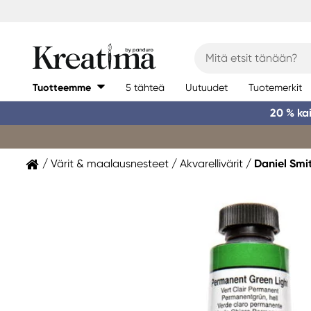
Tuotteemme
5 tähteä
Uutuudet
Tuotemerkit
20 % ka
Värit & maalausnesteet
Akvarellivärit
Daniel Smi