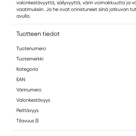
valonkestävyyttä, säilyvyyttä, värin voimakkuutta ja vä
vaatimuksiin. Ja he ovat onnistuneet siinä jatkuvan tu
avulla.
Tuotteen tiedot
Tuotenumero
Tuotemerkki
Kategoria
EAN
Värinumero
Valonkestävyys
Peittävyys
Tilavuus (l)