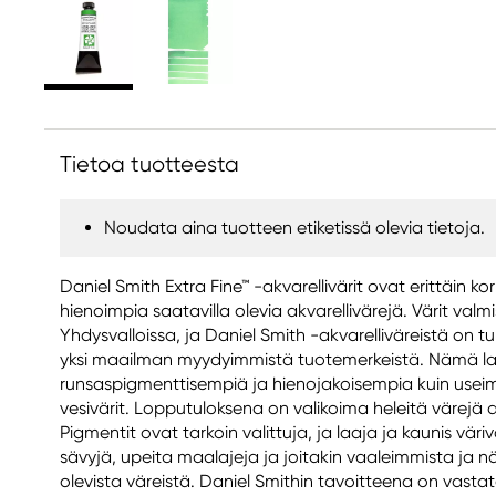
Tietoa tuotteesta
Noudata aina tuotteen etiketissä olevia tietoja.
Daniel Smith Extra Fine™ -akvarellivärit ovat erittäin ko
hienoimpia saatavilla olevia akvarellivärejä. Värit valm
Yhdysvalloissa, ja Daniel Smith -akvarelliväreistä on
yksi maailman myydyimmistä tuotemerkeistä. Nämä laa
runsaspigmenttisempiä ja hienojakoisempia kuin usei
vesivärit. Lopputuloksena on valikoima heleitä värejä a
Pigmentit ovat tarkoin valittuja, ja laaja ja kaunis väriva
sävyjä, upeita maalajeja ja joitakin vaaleimmista ja n
olevista väreistä. Daniel Smithin tavoitteena on vasta