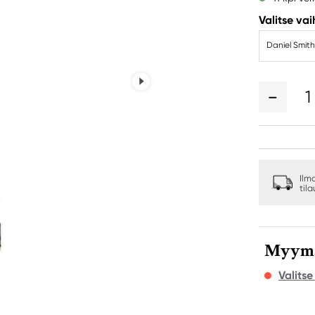
Valitse va
Daniel Smith
1
Ilm
til
Myymäl
Valits