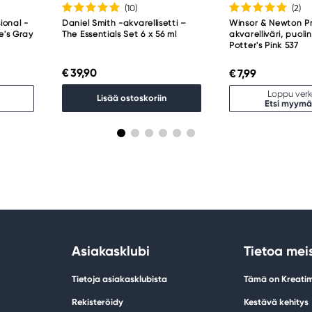
(10
)
(2
)
ional -
Daniel Smith -akvarellisetti –
Winsor & Newton Pr
ne's Gray
The Essentials Set 6 x 56 ml
akvarelliväri, puoli
Potter's Pink 537
€ 39,90
€ 7,99
Loppu ver
Lisää ostoskoriin
Etsi myymä
Asiakasklubi
Tietoa mei
Tietoja asiakasklubista
Tämä on Kreati
Rekisteröidy
Kestävä kehitys