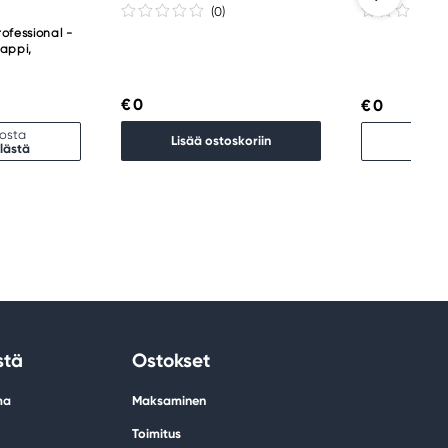
(0
)
ofessional -
nappi,
€ 0
€ 0
kosta
Lopp
Lisää ostoskoriin
lästä
Etsi 
stä
Ostokset
ma
Maksaminen
Toimitus