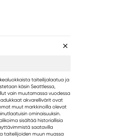
rkealuokkaista taiteilijalaatua ja
istetaan käsin Seattlessa,
 tullut vain muutamassa vuodessa
dukkaat akvarellivärit ovat
mmat muut markkinoilla olevat
inutlaatuisin ominaisuuksin.
likoima sisältää historiallisia
äyttävimmistä saatavilla
ta taiteilijoiden muun muassa