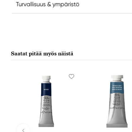
Turvallisuus & ympäristö
Vastuullinen EU
Valmistaja
Daniel Smith
Daniel Smi
Stelling A/S
Daniel Smit
Amagertorv 9, 1 sal
4150 1ST Av
Saatat pitää myös näistä
1160 Köpenhamn K, Denmark
98134-2302
city@stelling.dk
+45 33 11 33 22