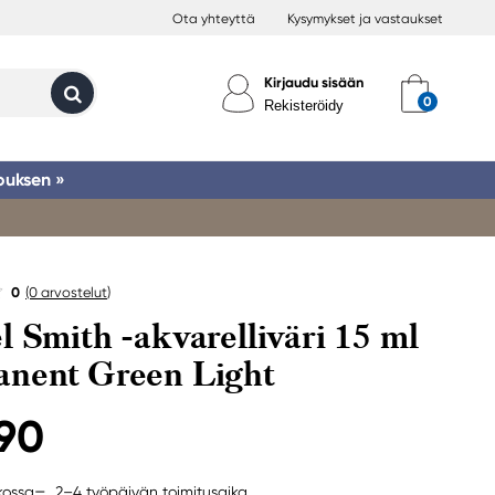
Ota yhteyttä
Kysymykset ja vastaukset
Kirjaudu sisään
Rekisteröidy
ouksen »
0
(0
arvostelut
)
l Smith -akvarelliväri 15 ml
nent Green Light
,90
2–4 työpäivän toimitusaika
rkossa