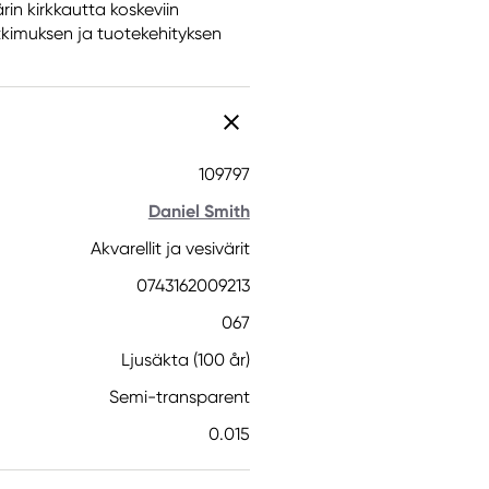
rin kirkkautta koskeviin
tkimuksen ja tuotekehityksen
109797
Daniel Smith
Akvarellit ja vesivärit
0743162009213
067
Ljusäkta (100 år)
Semi-transparent
0.015