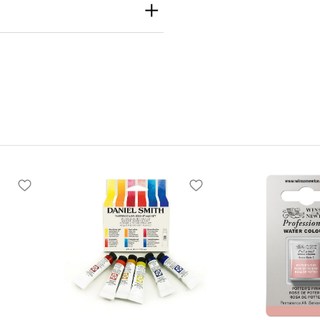
th
h Inc
e S Seattle, WA
 United States