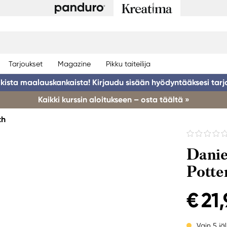
Tarjoukset
Magazine
Pikku taiteilija
ikista maalauskankaista! Kirjaudu sisään hyödyntääksesi tarj
Kaikki kurssin aloitukseen – osta täältä »
th
Danie
Potte
€ 21
Vain 5 jäl