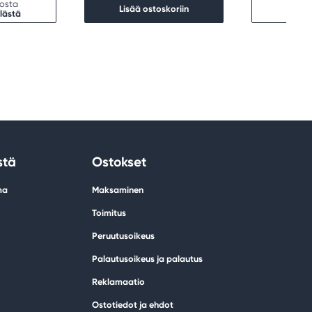
kosta
Lopp
Lisää ostoskoriin
lästä
Etsi 
stä
Ostokset
ma
Maksaminen
Toimitus
Peruutusoikeus
Palautusoikeus ja palautus
Reklamaatio
Ostotiedot ja ehdot