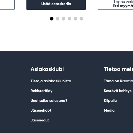
Loppu ver
Lisää ostoskoriin
Etsi myymä
Asiakasklubi
Tietoa mei
Tietoja asiakasklubista
Tämä on Kreati
Rekisteröidy
Kestävä kehitys
Unohtuiko salasana?
Kilpailu
Jäsenehdot
Media
Jäsenedut