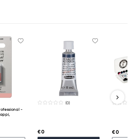
(0
)
ofessional -
nappi,
€ 0
€ 0