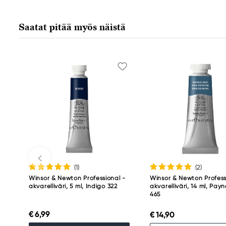
Saatat pitää myös näistä
(1
)
(2
)
Winsor & Newton Professional -
Winsor & Newton Profess
akvarelliväri, 5 ml, Indigo 322
akvarelliväri, 14 ml, Pay
465
€ 6,99
€ 14,90