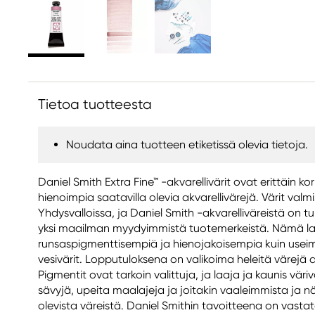
Tietoa tuotteesta
Noudata aina tuotteen etiketissä olevia tietoja.
Daniel Smith Extra Fine™ -akvarellivärit ovat erittäin ko
hienoimpia saatavilla olevia akvarellivärejä. Värit valm
Yhdysvalloissa, ja Daniel Smith -akvarelliväreistä on
yksi maailman myydyimmistä tuotemerkeistä. Nämä laa
runsaspigmenttisempiä ja hienojakoisempia kuin usei
vesivärit. Lopputuloksena on valikoima heleitä värejä a
Pigmentit ovat tarkoin valittuja, ja laaja ja kaunis väriva
sävyjä, upeita maalajeja ja joitakin vaaleimmista ja n
olevista väreistä. Daniel Smithin tavoitteena on vasta