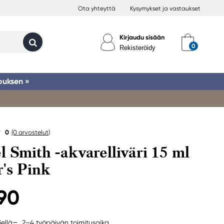
Ota yhteyttä
Kysymykset ja vastaukset
Kirjaudu sisään
Rekisteröidy
ouksen »
0
(0
arvostelut
)
l Smith -akvarelliväri 15 ml
r's Pink
,90
2–4 työpäivän toimitusaika
jellä