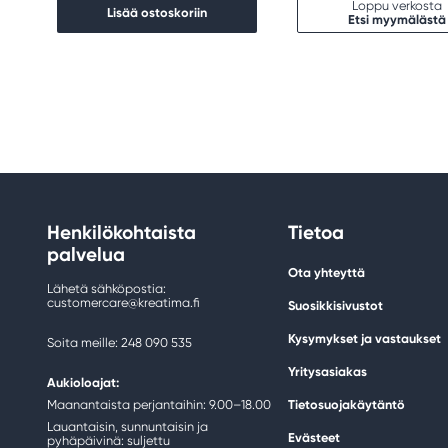
Loppu verkosta
Lisää ostoskoriin
Etsi myymälästä
Henkilökohtaista
Tietoa
palvelua
Ota yhteyttä
Lähetä sähköpostia:
customercare@kreatima.fi
Suosikkisivustot
Kysymykset ja vastaukset
Soita meille: 248 090 535
Yritysasiakas
Aukioloajat:
Maanantaista perjantaihin: 9.00–18.00
Tietosuojakäytäntö
Lauantaisin, sunnuntaisin ja
Evästeet
pyhäpäivinä: suljettu