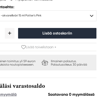
ihtoehto:
-akvarelliväri 15 ml Potter's Pink
Lisää ostoskoriin
Lisää toivelistaan »
ainen toimitus yli 59 euron
Ilmainen palautus.
auksista noutopisteeseen.
Palautusoikeus 30 päivää
äsi varastosaldo
e myymälä
Saatavana 0 myymälässä