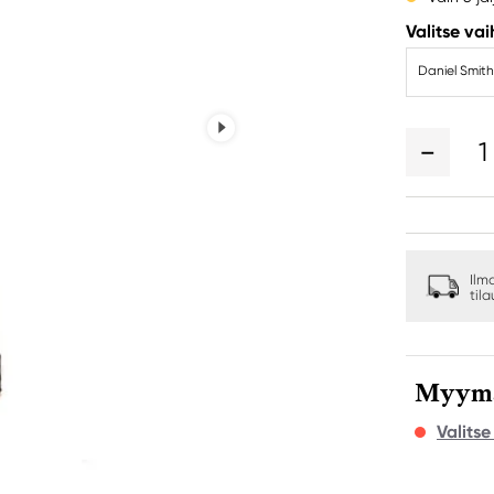
Valitse va
Daniel Smith 
1
Ilm
til
Myymäl
Valits