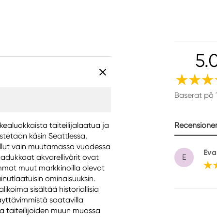
5.
Baserat på 
Recensioner 
rkealuokkaista taiteilijalaatua ja
istetaan käsin Seattlessa,
 tullut vain muutamassa vuodessa
Eva
dukkaat akvarellivärit ovat
E
mmat muut markkinoilla olevat
inutlaatuisin ominaisuuksin.
likoima sisältää historiallisia
äyttävimmistä saatavilla
ta taiteilijoiden muun muassa