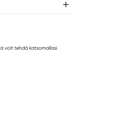
th
h Inc
tä voit tehdä katsomallasi
e S Seattle, WA
 United States