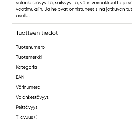
valonkestävyyttä, säilyvyyttä, värin voimakkuutta ja vä
vaatimuksiin. Ja he ovat onnistuneet siinä jatkuvan tu
avulla.
Tuotteen tiedot
Tuotenumero
Tuotemerkki
Kategoria
EAN
Värinumero
Valonkestävyys
Peittävyys
Tilavuus (l)