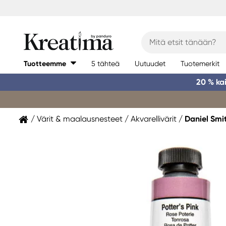
Tuotteemme
5 tähteä
Uutuudet
Tuotemerkit
20 % ka
Värit & maalausnesteet
Akvarellivärit
Daniel Smi