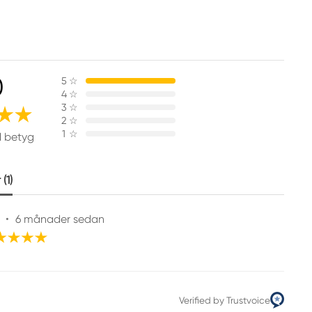
0
5
☆
4
☆
3
☆
2
☆
1
☆
1 betyg
(1)
•
6 månader sedan
Verified by Trustvoice