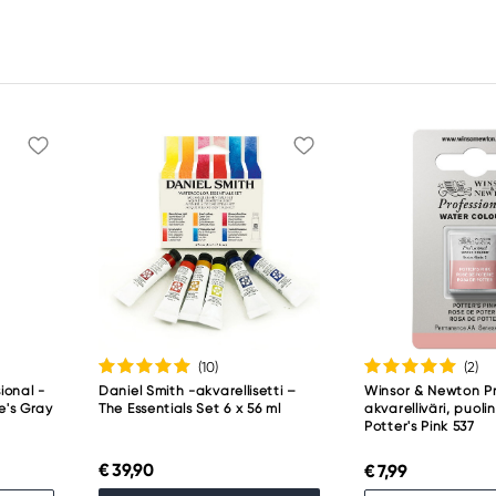
(10
)
(2
)
ional -
Daniel Smith -akvarellisetti –
Winsor & Newton Pr
ne's Gray
The Essentials Set 6 x 56 ml
akvarelliväri, puoli
Potter's Pink 537
€ 39,90
€ 7,99