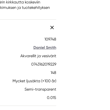
rin kirkkautta koskeviin
tkimuksen ja tuotekehityksen
109748
Daniel Smith
Akvarellit ja vesivärit
0743162019229
148
Mycket ljusäkta (+100 år)
Semi-transparent
0.015