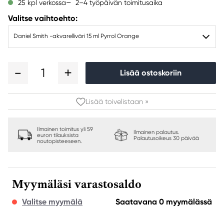
2–4 työpäivän toimitusaika
25 kpl verkossa
Valitse vaihtoehto:
Daniel Smith -akvarelliväri 15 ml Pyrrol Orange
1
Lisää ostoskoriin
Lisää toivelistaan »
Ilmainen toimitus yli 59
Ilmainen palautus.
euron tilauksista
Palautusoikeus 30 päivää
noutopisteeseen.
Myymäläsi varastosaldo
Valitse myymälä
Saatavana 0 myymälässä