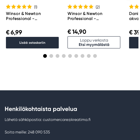
(1
)
(2
)
Winsor & Newton
Winsor & Newton
Danie
Professional -
Professional -
akvar
akvarelliväri, 5 ml, Indigo
akvarelliväri, 14 ml,
Essen
322
Payne's Gray 465
€ 14,90
€ 6,99
€ 39
Loppu verkosta
Lisää ostoskoriin
Etsi myymälästä
Henkilökohtaista palvelua
Lähetä sähköpostia: customercare@kreatima.fi
Soita meille: 248 090 535