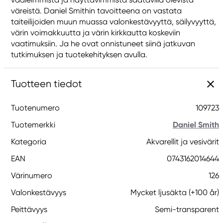
väreistä. Daniel Smithin tavoitteena on vastata
taiteilijoiden muun muassa valonkestävyyttä, säilyvyyttä,
värin voimakkuutta ja värin kirkkautta koskeviin
vaatimuksiin. Ja he ovat onnistuneet siinä jatkuvan
tutkimuksen ja tuotekehityksen avulla.
Tuotteen tiedot
Tuotenumero
109723
Tuotemerkki
Daniel Smith
Kategoria
Akvarellit ja vesivärit
EAN
0743162014644
Värinumero
126
Valonkestävyys
Mycket ljusäkta (+100 år)
Peittävyys
Semi-transparent