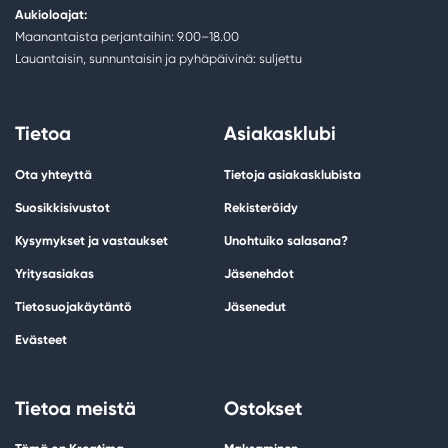
Aukioloajat:
Maanantaista perjantaihin: 9.00–18.00
Lauantaisin, sunnuntaisin ja pyhäpäivinä: suljettu
Tietoa
Asiakasklubi
Ota yhteyttä
Tietoja asiakasklubista
Suosikkisivustot
Rekisteröidy
Kysymykset ja vastaukset
Unohtuiko salasana?
Yritysasiakas
Jäsenehdot
Tietosuojakäytäntö
Jäsenedut
Evästeet
Tietoa meistä
Ostokset