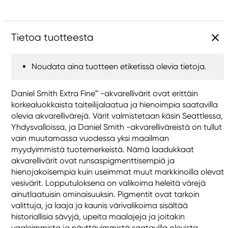
Tietoa tuotteesta
Noudata aina tuotteen etiketissä olevia tietoja.
Daniel Smith Extra Fine™ -akvarellivärit ovat erittäin
korkealuokkaista taiteilijalaatua ja hienoimpia saatavilla
olevia akvarellivärejä. Värit valmistetaan käsin Seattlessa,
Yhdysvalloissa, ja Daniel Smith -akvarelliväreistä on tullut
vain muutamassa vuodessa yksi maailman
myydyimmistä tuotemerkeistä. Nämä laadukkaat
akvarellivärit ovat runsaspigmenttisempiä ja
hienojakoisempia kuin useimmat muut markkinoilla olevat
vesivärit. Lopputuloksena on valikoima heleitä värejä
ainutlaatuisin ominaisuuksin. Pigmentit ovat tarkoin
valittuja, ja laaja ja kaunis värivalikoima sisältää
historiallisia sävyjä, upeita maalajeja ja joitakin
vaaleimmista ja näyttävimmistä saatavilla olevista