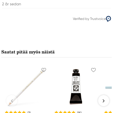
2 år sedan
Verified by Trustvoice
Saatat pitää myös näistä
(7
)
(15
)