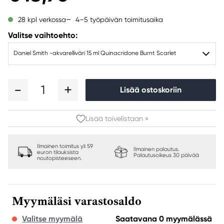
4–5 työpäivän toimitusaika
28 kpl verkossa
Valitse vaihtoehto:
Daniel Smith -akvarelliväri 15 ml Quinacridone Burnt Scarlet
1
Lisää ostoskoriin
Lisää toivelistaan »
Ilmainen toimitus yli 59
Ilmainen palautus.
euron tilauksista
Palautusoikeus 30 päivää
noutopisteeseen.
Myymäläsi varastosaldo
Valitse myymälä
Saatavana 0 myymälässä