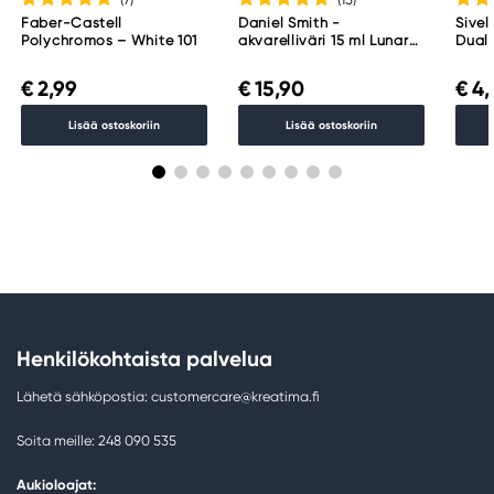
Faber-Castell
Daniel Smith -
Sivel
Polychromos – White 101
akvarelliväri 15 ml Lunar
Dual 
Black
451
€ 2,99
€ 15,90
€ 4,
Lisää ostoskoriin
Lisää ostoskoriin
Henkilökohtaista palvelua
Lähetä sähköpostia: customercare@kreatima.fi
Soita meille: 248 090 535
Aukioloajat: