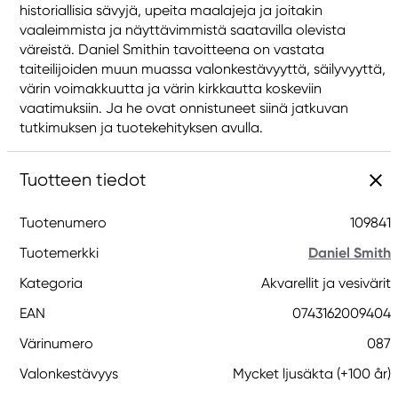
historiallisia sävyjä, upeita maalajeja ja joitakin
vaaleimmista ja näyttävimmistä saatavilla olevista
väreistä. Daniel Smithin tavoitteena on vastata
taiteilijoiden muun muassa valonkestävyyttä, säilyvyyttä,
värin voimakkuutta ja värin kirkkautta koskeviin
vaatimuksiin. Ja he ovat onnistuneet siinä jatkuvan
tutkimuksen ja tuotekehityksen avulla.
Tuotteen tiedot
Tuotenumero
109841
Tuotemerkki
Daniel Smith
Kategoria
Akvarellit ja vesivärit
EAN
0743162009404
Värinumero
087
Valonkestävyys
Mycket ljusäkta (+100 år)