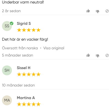
Underbar varm neutral!
98134-2302 United States
2 år sedan
Sigrid S
SS
Det här är en vacker färg!
Översatt från norska
•
Visa original
5 månader sedan
Sissel H
SH
10 månader sedan
Martina A
MA