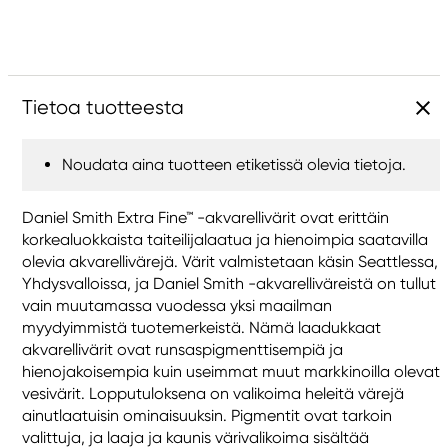
Tietoa tuotteesta
Noudata aina tuotteen etiketissä olevia tietoja.
Daniel Smith Extra Fine™ -akvarellivärit ovat erittäin
korkealuokkaista taiteilijalaatua ja hienoimpia saatavilla
olevia akvarellivärejä. Värit valmistetaan käsin Seattlessa,
Yhdysvalloissa, ja Daniel Smith -akvarelliväreistä on tullut
vain muutamassa vuodessa yksi maailman
myydyimmistä tuotemerkeistä. Nämä laadukkaat
akvarellivärit ovat runsaspigmenttisempiä ja
hienojakoisempia kuin useimmat muut markkinoilla olevat
vesivärit. Lopputuloksena on valikoima heleitä värejä
ainutlaatuisin ominaisuuksin. Pigmentit ovat tarkoin
valittuja, ja laaja ja kaunis värivalikoima sisältää