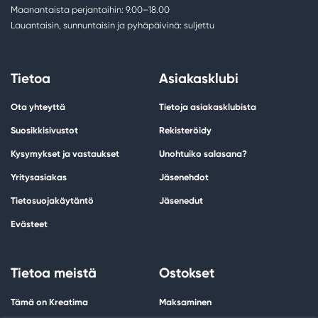
Maanantaista perjantaihin: 9.00–18.00
Lauantaisin, sunnuntaisin ja pyhäpäivinä: suljettu
Tietoa
Asiakasklubi
Ota yhteyttä
Tietoja asiakasklubista
Suosikkisivustot
Rekisteröidy
Kysymykset ja vastaukset
Unohtuiko salasana?
Yritysasiakas
Jäsenehdot
Tietosuojakäytäntö
Jäsenedut
Evästeet
Tietoa meistä
Ostokset
Tämä on Kreatima
Maksaminen