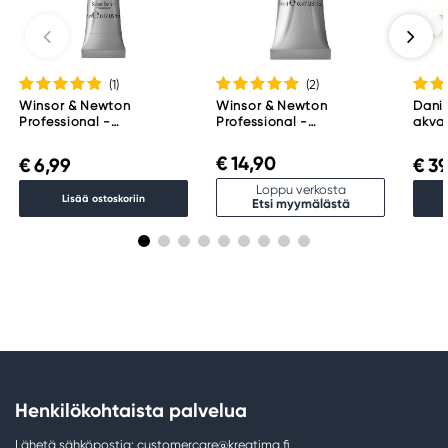
(1
)
(2
)
Winsor & Newton
Winsor & Newton
Danie
Professional -
Professional -
akvar
akvarelliväri, 5 ml, Indigo
akvarelliväri, 14 ml,
Essen
322
Payne's Gray 465
€ 14,90
€ 6,99
€ 39
Loppu verkosta
Lisää ostoskoriin
Etsi myymälästä
Henkilökohtaista palvelua
Lähetä sähköpostia: customercare@kreatima.fi