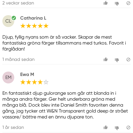
2 veckor sedan
Catharina L
CL
Djup, fyllig nyans som är så vacker. Skapar de mest
fantastiska gröna färger tillsammans med turkos. Favorit i
färglådan!
1 månad sedan
Ewa M
EM
En fantastiskt djup gulorange som går att blanda in i
många andra färger. Ger helt underbara gröna med
många blå. Dock blev inte Daniel Smith favoriten denna
gång, jag tycker att W&N Transparent gold deep är strået
vassare/ bättre med en ännu djupare ton.
1 år sedan