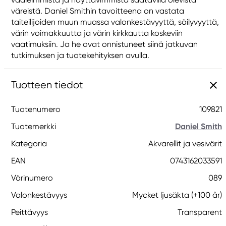
väreistä. Daniel Smithin tavoitteena on vastata
taiteilijoiden muun muassa valonkestävyyttä, säilyvyyttä,
värin voimakkuutta ja värin kirkkautta koskeviin
vaatimuksiin. Ja he ovat onnistuneet siinä jatkuvan
tutkimuksen ja tuotekehityksen avulla.
Tuotteen tiedot
Tuotenumero
109821
Tuotemerkki
Daniel Smith
Kategoria
Akvarellit ja vesivärit
EAN
0743162033591
Värinumero
089
Valonkestävyys
Mycket ljusäkta (+100 år)
Peittävyys
Transparent