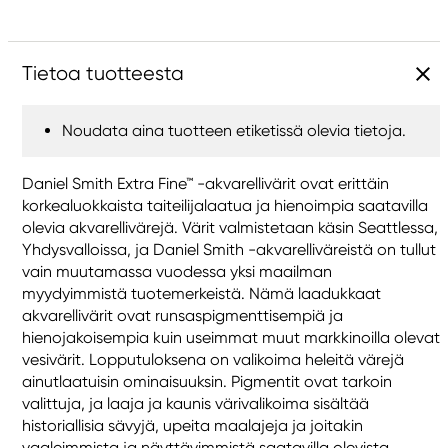
Tietoa tuotteesta
Noudata aina tuotteen etiketissä olevia tietoja.
Daniel Smith Extra Fine™ -akvarellivärit ovat erittäin
korkealuokkaista taiteilijalaatua ja hienoimpia saatavilla
olevia akvarellivärejä. Värit valmistetaan käsin Seattlessa,
Yhdysvalloissa, ja Daniel Smith -akvarelliväreistä on tullut
vain muutamassa vuodessa yksi maailman
myydyimmistä tuotemerkeistä. Nämä laadukkaat
akvarellivärit ovat runsaspigmenttisempiä ja
hienojakoisempia kuin useimmat muut markkinoilla olevat
vesivärit. Lopputuloksena on valikoima heleitä värejä
ainutlaatuisin ominaisuuksin. Pigmentit ovat tarkoin
valittuja, ja laaja ja kaunis värivalikoima sisältää
historiallisia sävyjä, upeita maalajeja ja joitakin
vaaleimmista ja näyttävimmistä saatavilla olevista