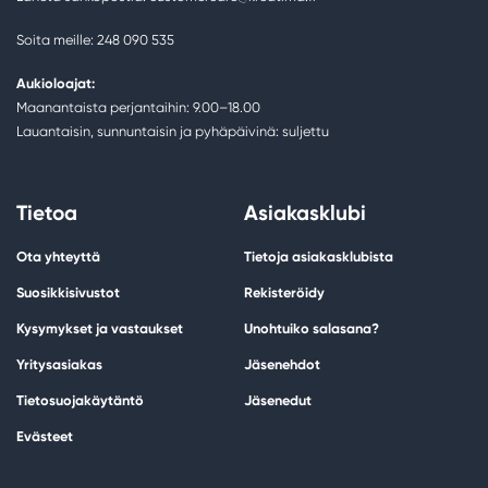
Soita meille: 248 090 535
Aukioloajat:
Maanantaista perjantaihin: 9.00–18.00
Lauantaisin, sunnuntaisin ja pyhäpäivinä: suljettu
Tietoa
Asiakasklubi
Ota yhteyttä
Tietoja asiakasklubista
Suosikkisivustot
Rekisteröidy
Kysymykset ja vastaukset
Unohtuiko salasana?
Yritysasiakas
Jäsenehdot
Tietosuojakäytäntö
Jäsenedut
Evästeet