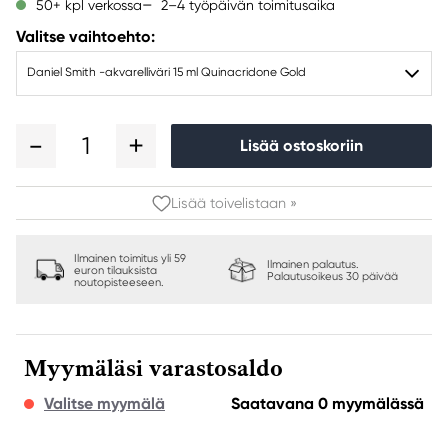
2–4 työpäivän toimitusaika
50+ kpl verkossa
Valitse vaihtoehto:
Daniel Smith -akvarelliväri 15 ml Quinacridone Gold
1
Lisää ostoskoriin
Lisää toivelistaan »
Ilmainen toimitus yli 59
Ilmainen palautus.
euron tilauksista
Palautusoikeus 30 päivää
noutopisteeseen.
Myymäläsi varastosaldo
Valitse myymälä
Saatavana 0 myymälässä