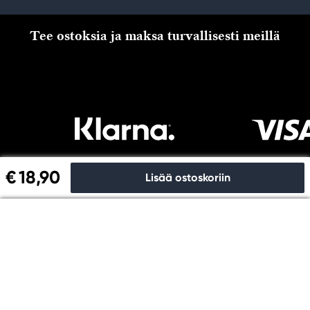
Tee ostoksia ja maksa turvallisesti meillä
€ 18,90
Lisää ostoskoriin
Kassalle
Copyright © Panduro 2026. Kreatima, organisaationro
556073-6356