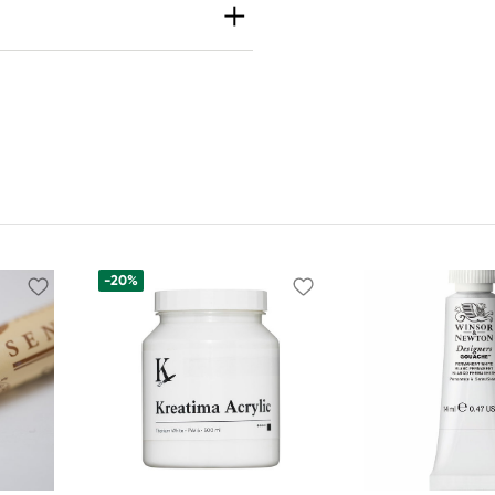
th
h Inc
e S Seattle, WA
 United States
-20%