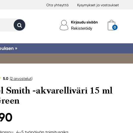
Ota yhteyttä
Kysymykset ja vastaukset
Kirjaudu sisään
Rekisteröidy
ouksen »
5.0
(2
arvostelut
)
l Smith -akvarelliväri 15 ml
Green
,90
4–5 työpäivän toimitusaika
rkossa