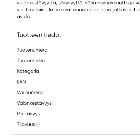
valonkestävyyttä, säilyvyyttä, värin voimakkuutta ja vä
vaatimuksiin. Ja he ovat onnistuneet siinä jatkuvan tu
avulla.
Tuotteen tiedot
Tuotenumero
Tuotemerkki
Kategoria
EAN
Värinumero
Valonkestävyys
Peittävyys
Tilavuus (l)