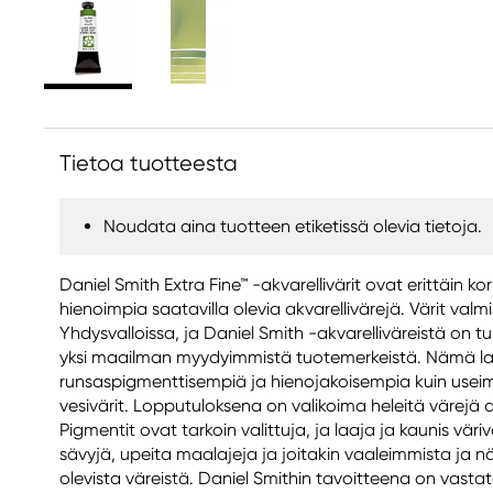
Tietoa tuotteesta
Noudata aina tuotteen etiketissä olevia tietoja.
Daniel Smith Extra Fine™ -akvarellivärit ovat erittäin ko
hienoimpia saatavilla olevia akvarellivärejä. Värit valm
Yhdysvalloissa, ja Daniel Smith -akvarelliväreistä on
yksi maailman myydyimmistä tuotemerkeistä. Nämä laa
runsaspigmenttisempiä ja hienojakoisempia kuin usei
vesivärit. Lopputuloksena on valikoima heleitä värejä a
Pigmentit ovat tarkoin valittuja, ja laaja ja kaunis väriva
sävyjä, upeita maalajeja ja joitakin vaaleimmista ja n
olevista väreistä. Daniel Smithin tavoitteena on vasta