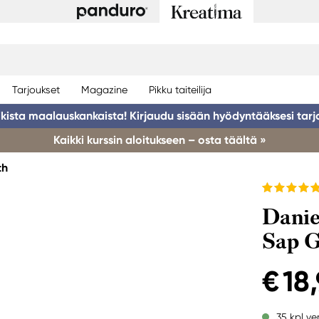
Tarjoukset
Magazine
Pikku taiteilija
ikista maalauskankaista! Kirjaudu sisään hyödyntääksesi tarj
Kaikki kurssin aloitukseen – osta täältä »
th
Danie
Sap 
€ 18
35 kpl ve