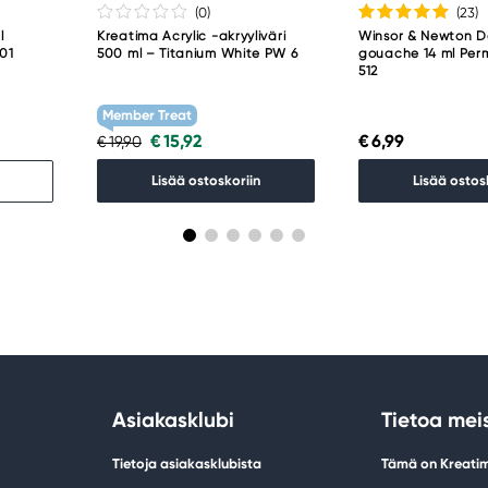
(0
)
(23
)
l
Kreatima Acrylic -akryyliväri
Winsor & Newton D
001
500 ml – Titanium White PW 6
gouache 14 ml Per
512
Member Treat
€ 15,92
€ 6,99
€ 19,90
Lisää ostoskoriin
Lisää ostos
Asiakasklubi
Tietoa mei
Tietoja asiakasklubista
Tämä on Kreati