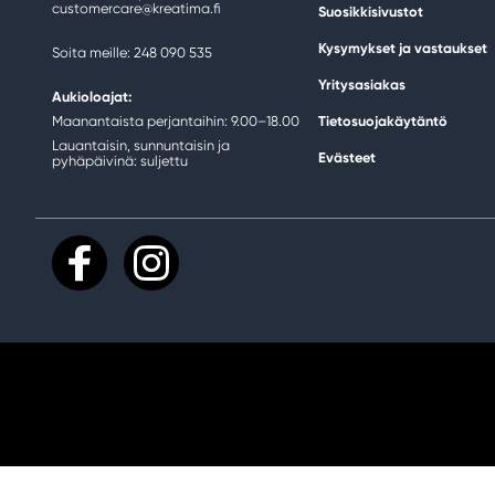
customercare@kreatima.fi
Suosikkisivustot
Kysymykset ja vastaukset
Soita meille: 248 090 535
Yritysasiakas
Aukioloajat:
Maanantaista perjantaihin: 9.00–18.00
Tietosuojakäytäntö
Lauantaisin, sunnuntaisin ja
Evästeet
pyhäpäivinä: suljettu