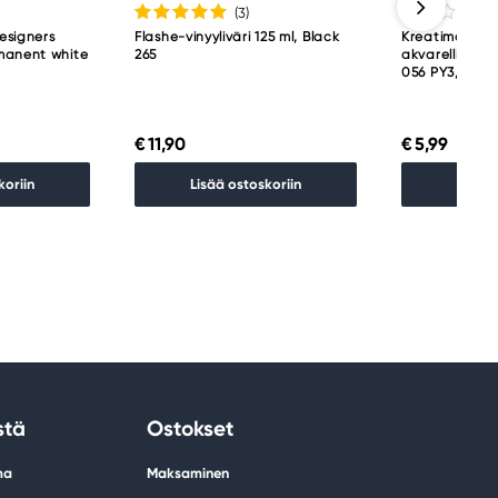
(3
)
esigners
Flashe-vinyyliväri 125 ml, Black
Kreatima Wat
manent white
265
akvarelliväri 
056 PY3, PG36
€ 11,90
€ 5,99
koriin
Lisää ostoskoriin
Lisää 
stä
Ostokset
ma
Maksaminen