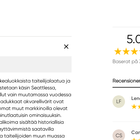
5.
Baserat på 
Recensioner 
rkealuokkaista taiteilijalaatua ja
istetaan käsin Seattlessa,
 tullut vain muutamassa vuodessa
Len
dukkaat akvarellivärit ovat
LF
mmat muut markkinoilla olevat
inutlaatuisin ominaisuuksin.
likoima sisältää historiallisia
äyttävimmistä saatavilla
Cam
CS
ta taiteilijoiden muun muassa