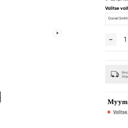
Valitse va
Daniel Smith
1
Ilm
til
Myymäl
Valits