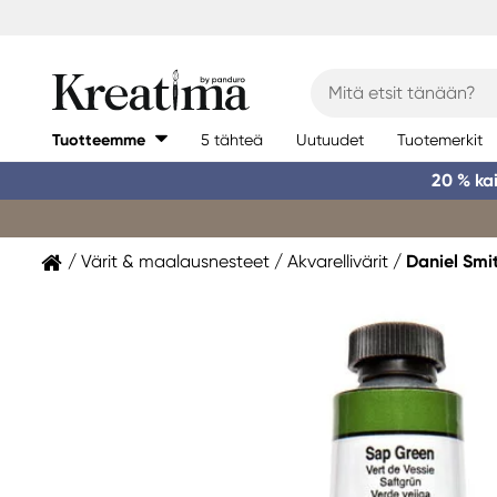
Tuotteemme
5 tähteä
Uutuudet
Tuotemerkit
20 % ka
Värit & maalausnesteet
Akvarellivärit
Daniel Smi