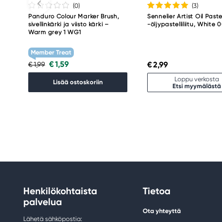
(0
)
(3
)
Panduro Colour Marker Brush,
Sennelier Artist Oil Paste
sivellinkärki ja viisto kärki –
-öljypastelliliitu, White 
Warm grey 1 WG1
Member Treat
€ 1,59
€ 2,99
€ 1,99
Loppu verkosta
Lisää ostoskoriin
Etsi myymälästä
Henkilökohtaista
Tietoa
palvelua
Ota yhteyttä
Lähetä sähköpostia: