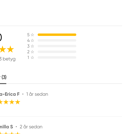
0
5
☆
4
☆
3
☆
2
☆
1
☆
3 betyg
(3)
a-Erica F
•
1 år sedan
illa S
•
2 år sedan