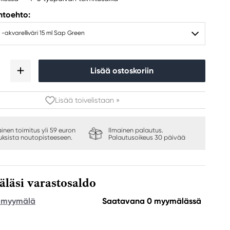
ihtoehto:
 -akvarelliväri 15 ml Sap Green
Lisää ostoskoriin
Lisää toivelistaan »
ainen toimitus yli 59 euron
Ilmainen palautus.
auksista noutopisteeseen.
Palautusoikeus 30 päivää
äsi varastosaldo
e myymälä
Saatavana 0 myymälässä