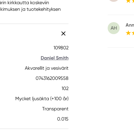
rin kirkkautta koskeviin
tkimuksen ja tuotekehityksen
Ann
AH
109802
Daniel Smith
Akvarellit ja vesivärit
0743162009558
102
Mycket ljusäkta (+100 år)
Transparent
0.015