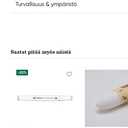
Turvallisuus & ympäristö
Vastuullinen EU
Valmistaja
Daniel Smith
Daniel Smi
Stelling A/S
Daniel Smit
Amagertorv 9, 1 sal
4150 1ST Av
Saatat pitää myös näistä
1160 Köpenhamn K, Denmark
98134-2302
city@stelling.dk
+45 33 11 33 22
-20%