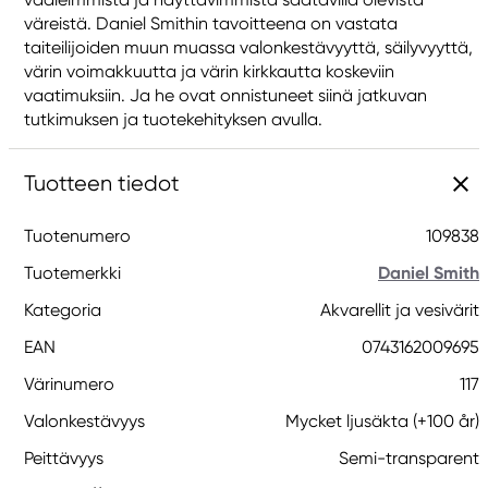
väreistä. Daniel Smithin tavoitteena on vastata
taiteilijoiden muun muassa valonkestävyyttä, säilyvyyttä,
värin voimakkuutta ja värin kirkkautta koskeviin
vaatimuksiin. Ja he ovat onnistuneet siinä jatkuvan
tutkimuksen ja tuotekehityksen avulla.
Tuotteen tiedot
Tuotenumero
109838
Tuotemerkki
Daniel Smith
Kategoria
Akvarellit ja vesivärit
EAN
0743162009695
Värinumero
117
Valonkestävyys
Mycket ljusäkta (+100 år)
Peittävyys
Semi-transparent