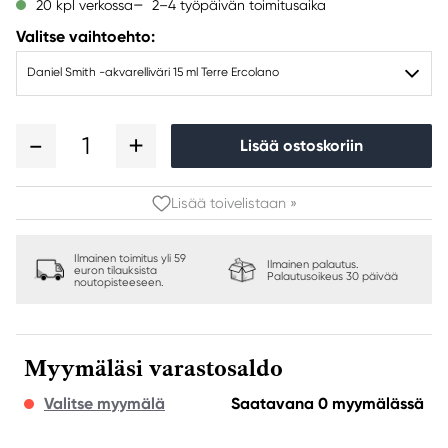
2–4 työpäivän toimitusaika
20 kpl verkossa
Valitse vaihtoehto:
Daniel Smith -akvarelliväri 15 ml Terre Ercolano
1
Lisää ostoskoriin
Lisää toivelistaan »
Ilmainen toimitus yli 59
Ilmainen palautus.
euron tilauksista
Palautusoikeus 30 päivää
noutopisteeseen.
Myymäläsi varastosaldo
Valitse myymälä
Saatavana 0 myymälässä