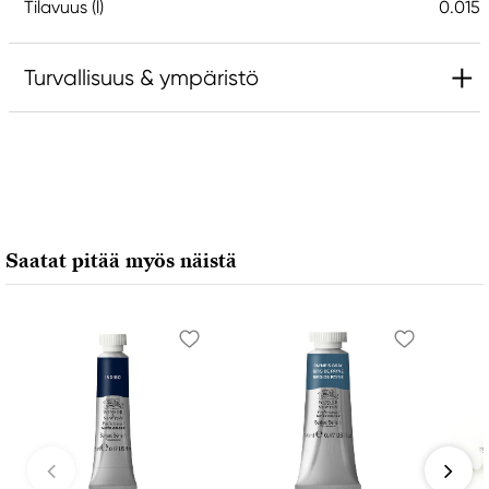
Tilavuus (l)
0.015
Turvallisuus & ympäristö
Vastuullinen EU
Daniel Smith
Stelling A/S
Amagertorv 9, 1 sal
Saatat pitää myös näistä
1160 Köpenhamn K, Denmark
city@stelling.dk
+45 33 11 33 22
Valmistaja
Daniel Smith
Daniel Smith Inc
4150 1ST Ave S Seattle, WA
98134-2302 United States