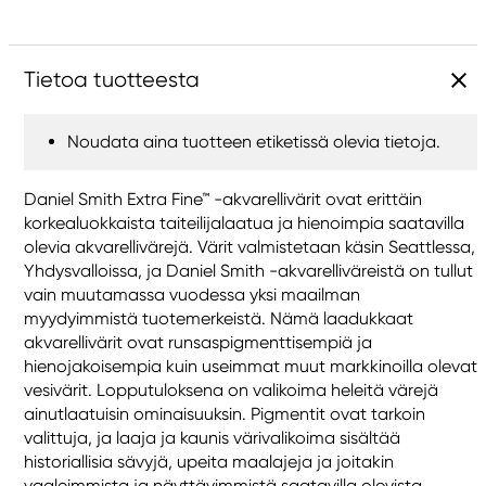
Tietoa tuotteesta
Noudata aina tuotteen etiketissä olevia tietoja.
Daniel Smith Extra Fine™ -akvarellivärit ovat erittäin
korkealuokkaista taiteilijalaatua ja hienoimpia saatavilla
olevia akvarellivärejä. Värit valmistetaan käsin Seattlessa,
Yhdysvalloissa, ja Daniel Smith -akvarelliväreistä on tullut
vain muutamassa vuodessa yksi maailman
myydyimmistä tuotemerkeistä. Nämä laadukkaat
akvarellivärit ovat runsaspigmenttisempiä ja
hienojakoisempia kuin useimmat muut markkinoilla olevat
vesivärit. Lopputuloksena on valikoima heleitä värejä
ainutlaatuisin ominaisuuksin. Pigmentit ovat tarkoin
valittuja, ja laaja ja kaunis värivalikoima sisältää
historiallisia sävyjä, upeita maalajeja ja joitakin
vaaleimmista ja näyttävimmistä saatavilla olevista