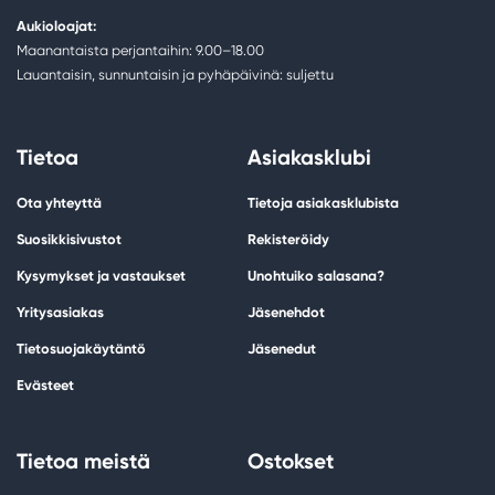
Aukioloajat:
Maanantaista perjantaihin: 9.00–18.00
Lauantaisin, sunnuntaisin ja pyhäpäivinä: suljettu
Tietoa
Asiakasklubi
Ota yhteyttä
Tietoja asiakasklubista
Suosikkisivustot
Rekisteröidy
Kysymykset ja vastaukset
Unohtuiko salasana?
Yritysasiakas
Jäsenehdot
Tietosuojakäytäntö
Jäsenedut
Evästeet
Tietoa meistä
Ostokset