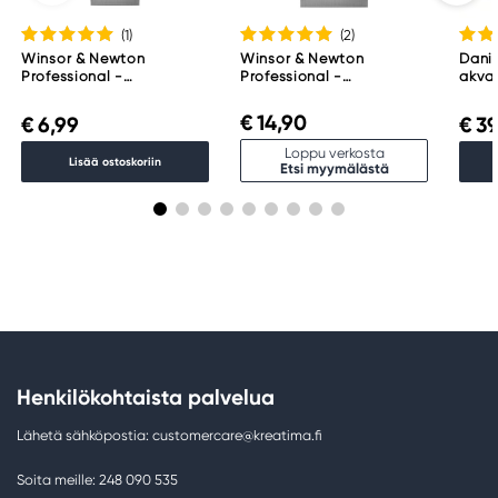
(1
)
(2
)
Winsor & Newton
Winsor & Newton
Danie
Professional -
Professional -
akvar
akvarelliväri, 5 ml, Indigo
akvarelliväri, 14 ml,
Essen
322
Payne's Gray 465
€ 14,90
€ 6,99
€ 39
Loppu verkosta
Lisää ostoskoriin
Etsi myymälästä
Henkilökohtaista palvelua
Lähetä sähköpostia: customercare@kreatima.fi
Soita meille: 248 090 535