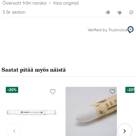
Översatt från norska
•
Visa original
3 år sedan
Verified by Trustvoice
Saatat pitää myös näistä
-20%
-20