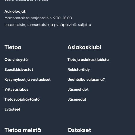
Aukioloajat:
Maanantaista perjantaihin: 9.00–18.00
Lauantaisin, sunnuntaisin ja pyhäpäivinä: suljettu
Tietoa
Asiakasklubi
Ota yhteyttä
Tietoja asiakasklubista
Suosikkisivustot
Rekisteröidy
Kysymykset ja vastaukset
Unohtuiko salasana?
Yritysasiakas
Jäsenehdot
Tietosuojakäytäntö
Jäsenedut
Evästeet
Tietoa meistä
Ostokset