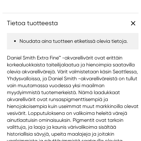
Tietoa tuotteesta
Noudata aina tuotteen etiketissä olevia tietoja.
Daniel Smith Extra Fine™ -akvarellivärit ovat erittäin
korkealuokkaista taiteilijalaatua ja hienoimpia saatavilla
olevia akvarellivärejä. Värit valmistetaan käsin Seattlessa,
Yhdysvalloissa, ja Daniel Smith -akvarelliväreistä on tullut
vain muutamassa vuodessa yksi maailman
myydyimmistä tuotemerkeistä. Nämä laadukkaat
akvarellivärit ovat runsaspigmenttisempiä ja
hienojakoisempia kuin useimmat muut markkinoilla olevat
vesivärit. Lopputuloksena on valikoima heleitä värejä
ainutlaatuisin ominaisuuksin. Pigmentit ovat tarkoin
valittuja, ja laaja ja kaunis värivalikoima sisältää
historiallisia sävyjä, upeita maalajeja ja joitakin
vaaleimmista ja näyttävimmistä saatavilla olevista