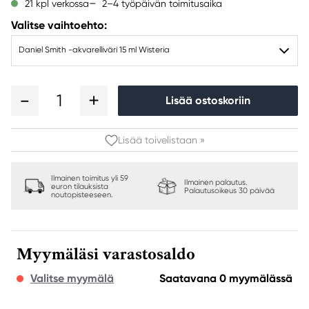
2–4 työpäivän toimitusaika
21 kpl verkossa
Valitse vaihtoehto:
Daniel Smith -akvarelliväri 15 ml Wisteria
1
Lisää ostoskoriin
Lisää toivelistaan »
Ilmainen toimitus yli 59
Ilmainen palautus.
euron tilauksista
Palautusoikeus 30 päivää
noutopisteeseen.
Myymäläsi varastosaldo
Valitse myymälä
Saatavana 0 myymälässä