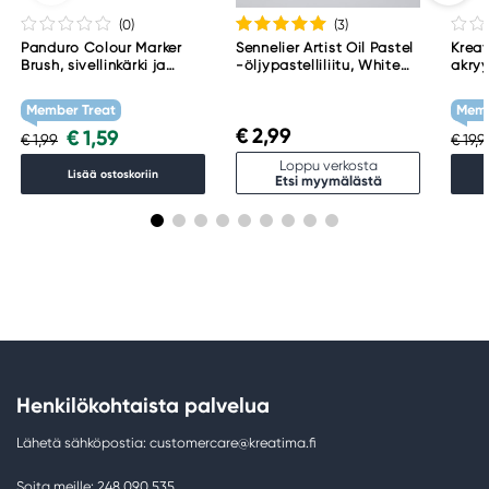
(0
)
(3
)
Panduro Colour Marker
Sennelier Artist Oil Pastel
Kreat
Brush, sivellinkärki ja
-öljypastelliliitu, White
akryy
viisto kärki – Warm grey 1
001
Tita
WG1
Member Treat
Memb
€ 2,99
€ 1,59
€ 1,99
€ 19,
Loppu verkosta
Lisää ostoskoriin
Etsi myymälästä
Henkilökohtaista palvelua
Lähetä sähköpostia: customercare@kreatima.fi
Soita meille: 248 090 535