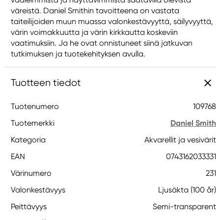
väreistä. Daniel Smithin tavoitteena on vastata
taiteilijoiden muun muassa valonkestävyyttä, säilyvyyttä,
värin voimakkuutta ja värin kirkkautta koskeviin
vaatimuksiin. Ja he ovat onnistuneet siinä jatkuvan
tutkimuksen ja tuotekehityksen avulla.
Tuotteen tiedot
Tuotenumero
109768
Tuotemerkki
Daniel Smith
Kategoria
Akvarellit ja vesivärit
EAN
0743162033331
Värinumero
231
Valonkestävyys
Ljusäkta (100 år)
Peittävyys
Semi-transparent