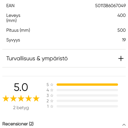
EAN
5011386067049
Leveys
400
(mm)
Pituus (mm)
500
Syvyys
19
Turvallisuus & ympäristö
Vastuullinen EU
5.0
5
☆
Daler-Rowney
4
☆
FILA S.p.A Via XXV
3
☆
Aprile 5
2
☆
1
☆
20016 Pero (MI) Italy
2 betyg
fila@fila.it
+3902381051
Recensioner (2)