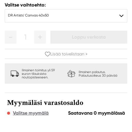
Valitse vaihtoehto:
DR Artists' Canvas 40x50
1
Loppu verkosta
Lisää toivelistaan »
Ilmainen toimitus yli 59
Ilmainen palautus.
euron tilauksista
Palautusoikeus 30 päivää
noutopisteeseen.
Myymäläsi varastosaldo
Valitse myymälä
Saatavana 0 myymälässä