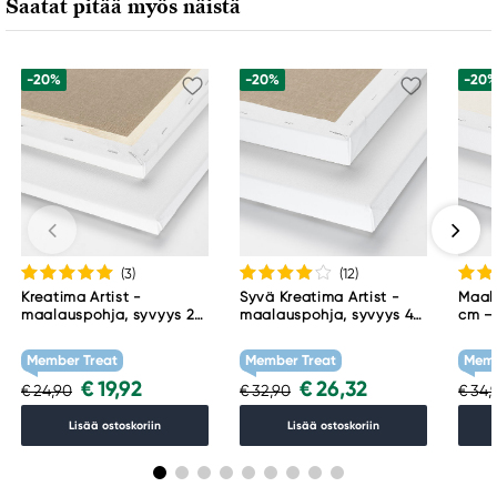
Saatat pitää myös näistä
-20%
-20%
-20
(3
)
(12
)
Kreatima Artist -
Syvä Kreatima Artist -
Maala
maalauspohja, syvyys 2
maalauspohja, syvyys 4
cm – 
cm – 60 × 80 cm, 300
cm – 60 × 80 cm, 300
g/m²
g/m²
Member Treat
Member Treat
Memb
€ 19,92
€ 26,32
€ 24,90
€ 32,90
€ 34,
Lisää ostoskoriin
Lisää ostoskoriin