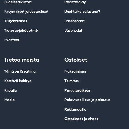
Suosikkisivustot
Rekisteröidy
Kysymykset ja vastaukset
Unohtuiko salasana?
Yritysasiakas
Jäsenehdot
Tietosuojakäytäntö
Jäsenedut
Evästeet
Tietoa meistä
Ostokset
Tämä on Kreatima
Maksaminen
Kestävä kehitys
Toimitus
Kilpailu
Peruutusoikeus
Media
Palautusoikeus ja palautus
Reklamaatio
Ostotiedot ja ehdot