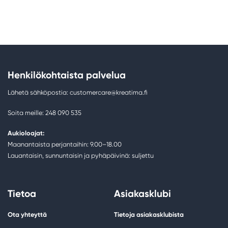
Henkilökohtaista palvelua
Lähetä sähköpostia: customercare@kreatima.fi
Soita meille: 248 090 535
Aukioloajat:
Maanantaista perjantaihin: 9.00–18.00
Lauantaisin, sunnuntaisin ja pyhäpäivinä: suljettu
Tietoa
Asiakasklubi
Ota yhteyttä
Tietoja asiakasklubista