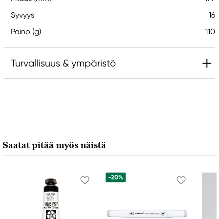
Syvyys
16
Paino (g)
110
Turvallisuus & ympäristö
Vastuullinen EU
Ecoline
Royal Talens Netherlands
Sophialaan 46
Saatat pitää myös näistä
7311 PD Apeldoorn, Netherlands
info@royaltalens.com
+31 (0)55 527 4700
-20%