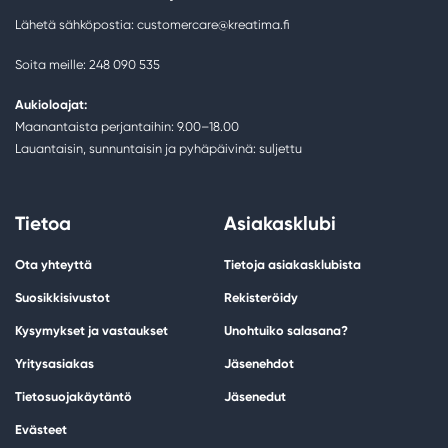
Lähetä sähköpostia: customercare@kreatima.fi
Soita meille: 248 090 535
Aukioloajat:
Maanantaista perjantaihin: 9.00–18.00
Lauantaisin, sunnuntaisin ja pyhäpäivinä: suljettu
Tietoa
Asiakasklubi
Ota yhteyttä
Tietoja asiakasklubista
Suosikkisivustot
Rekisteröidy
Kysymykset ja vastaukset
Unohtuiko salasana?
Yritysasiakas
Jäsenehdot
Tietosuojakäytäntö
Jäsenedut
Evästeet