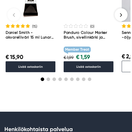
(15
)
(0
)
Daniel Smith -
Panduro Colour Marker
Senne
akvarelliväri 15 ml Lunar
Brush, sivellinkärki ja
-öljy
Black
viisto kärki – Warm grey 1
001
WG1
Member Treat
€ 2,
€ 15,90
€ 1,59
€ 1,99
Lisää ostoskoriin
Lisää ostoskoriin
Henkilökohtaista palvelua