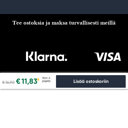
Tee ostoksia ja maksa turvallisesti meillä
Vain 4
€ 11,83
Lisää ostoskoriin
jäljellä
€ 16,90
Kassalle
Copyright © Panduro 2026. Kreatima, organisaationro
556073-6356