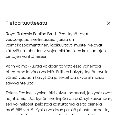
Tietoa tuotteesta
Royal Talensin Ecoline Brush Pen -kynät ovat
vesipohjaisia sivellintusseja, joissa on
voimakaspigmenttinen, läpikuultava muste. Ne ovat
käteviä niin ohuiden viivojen piirtämiseen kuin laajojen
pintojen värittämiseen.
Värin voimakkuutta voidaan tarvittaessa vähentää
ohentamalla väriä vedellä. Erillisen häivytyskynän avulla
värejä voidaan häivyttää ja sekoittaa akvarellimaisia
sävyvaihteluita.
Talens Ecoline -kynien jälki kuivuu nopeasti, ja kynät ovat
hajuttomia. Jos kynän sivellinpää on päässyt kuivumaan,
sen voi helposti pelastaa kostuttamalla sitä pienellä
määrällä vettä. Kynillä voidaan piirtää piirustuspaperille,