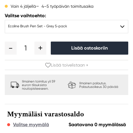
4–5 työpäivän toimitusaika
Vain 4 jäljellä
Valitse vaihtoehto:
Ecoline Brush Pen Set - Grey 5-pack
1
Lisää ostoskoriin
Lisää toivelistaan »
Ilmainen toimitus yli 59
Ilmainen palautus.
euron tilauksista
Palautusoikeus 30 päivää
noutopisteeseen.
Myymäläsi varastosaldo
Valitse myymälä
Saatavana 0 myymälässä