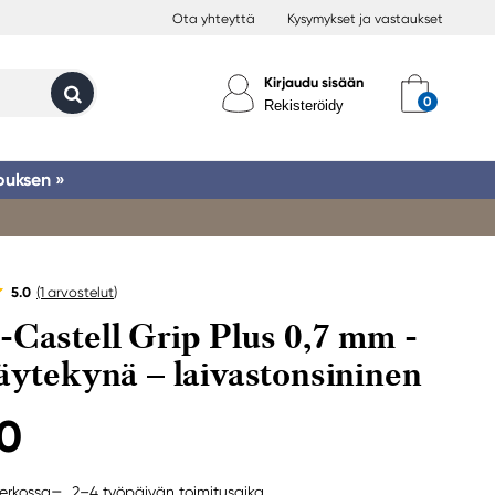
Ota yhteyttä
Kysymykset ja vastaukset
Kirjaudu sisään
Rekisteröidy
ouksen »
5.0
(1
arvostelut
)
-Castell Grip Plus 0,7 mm -
täytekynä – laivastonsininen
90
2–4 työpäivän toimitusaika
erkossa