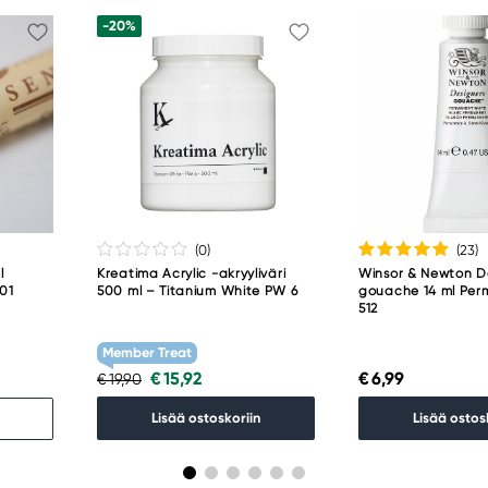
-20%
(0
)
(23
)
l
Kreatima Acrylic -akryyliväri
Winsor & Newton D
001
500 ml – Titanium White PW 6
gouache 14 ml Per
512
Member Treat
€ 15,92
€ 6,99
€ 19,90
Lisää ostoskoriin
Lisää ostos