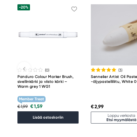
-20%
(0
)
(3
)
Panduro Colour Marker Brush,
Sennelier Artist Oil Paste
sivellinkärki ja viisto kärki –
-öljypastelliliitu, White 
Warm grey 1 WG1
Member Treat
€ 1,59
€ 2,99
€ 1,99
Loppu verkosta
Lisää ostoskoriin
Etsi myymälästä