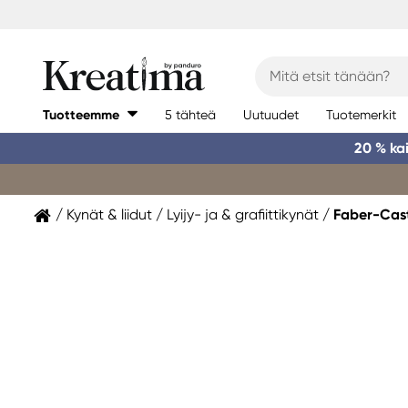
Tuotteemme
5 tähteä
Uutuudet
Tuotemerkit
20 % ka
Kynät & liidut
Lyijy- ja & grafiittikynät
Faber-Cast