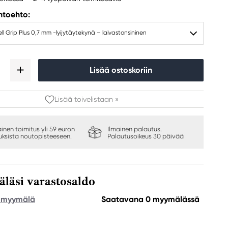
ihtoehto:
l Grip Plus 0,7 mm -lyijytäytekynä – laivastonsininen
Lisää ostoskoriin
Lisää toivelistaan »
ainen toimitus yli 59 euron
Ilmainen palautus.
auksista noutopisteeseen.
Palautusoikeus 30 päivää
äsi varastosaldo
e myymälä
Saatavana 0 myymälässä