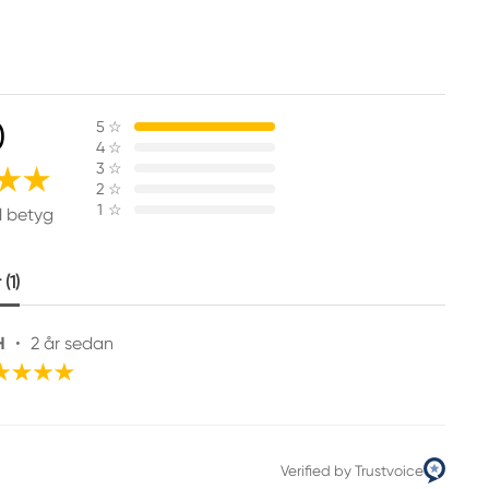
0
5
☆
4
☆
3
☆
2
☆
1
☆
1 betyg
(1)
H
•
2 år sedan
Verified by Trustvoice