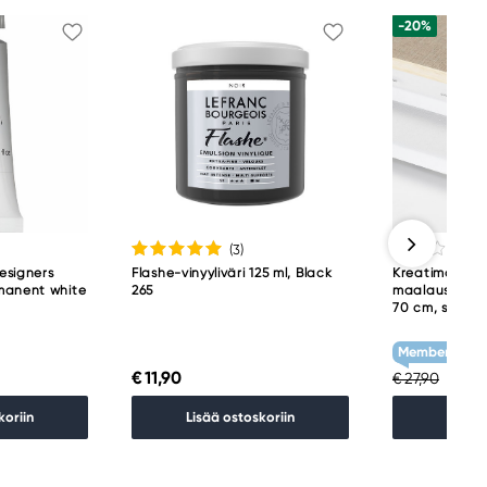
-20%
(3
)
esigners
Flashe-vinyyliväri 125 ml, Black
Kreatima Arti
manent white
265
maalauskanga
70 cm, syvyys
Member Treat
€ 11,90
€ 22
€ 27,90
koriin
Lisää ostoskoriin
Lisää 