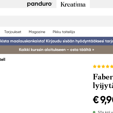
Tarjoukset
Magazine
Pikku taiteilija
ikista maalauskankaista! Kirjaudu sisään hyödyntääksesi tarj
Kaikki kurssin aloitukseen – osta täältä »
ell
Faber
lyijy
€ 9,
50+ kpl v