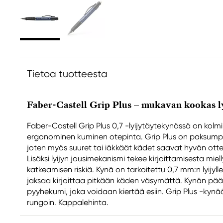
Tietoa tuotteesta
Faber-Castell Grip Plus – mukavan kookas l
Faber-Castell Grip Plus 0,7 -lyijytäytekynässä on kolmi
ergonominen kuminen otepinta. Grip Plus on paksumpi k
joten myös suuret tai iäkkäät kädet saavat hyvän ott
Lisäksi lyijyn jousimekanismi tekee kirjoittamisesta mie
katkeamisen riskiä. Kynä on tarkoitettu 0,7 mm:n lyijyll
jaksaa kirjoittaa pitkään käden väsymättä. Kynän pääs
pyyhekumi, joka voidaan kiertää esiin. Grip Plus -kynää 
rungoin. Kappalehinta.