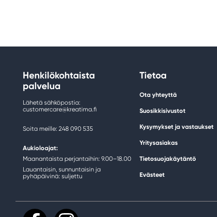
Henkilökohtaista
Tietoa
palvelua
Ota yhteyttä
Lähetä sähköpostia:
customercare@kreatima.fi
Suosikkisivustot
Kysymykset ja vastaukset
Soita meille: 248 090 535
Yritysasiakas
Aukioloajat:
Maanantaista perjantaihin: 9.00–18.00
Tietosuojakäytäntö
Lauantaisin, sunnuntaisin ja
Evästeet
pyhäpäivinä: suljettu