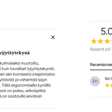
5.
Baserat på 
yijytäytekynä
kulmaiseksi muotoiltu,
Recensioner 
uin tavalliset lyijytäytekynät,
een sen kumisesta otepinnasta.
Ed 
llyttävää ja vähentää lyijyn
EH
e. Tällä ergonomisella kynällä
sä on paksu, erikoispitkä
on saatavilla erivärisin