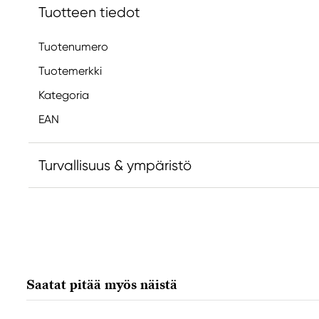
Tuotteen tiedot
Tuotenumero
Tuotemerkki
Kategoria
EAN
Turvallisuus & ympäristö
Vastuullinen EU
Faber-Castell
Faber-Castell Ag
Nürnberger Straße 2
Saatat pitää myös näistä
90546 Stein, Germany
info@Faber-Castell.de
+49 (0) 911 9965-0