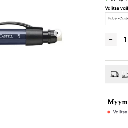
Valitse va
Faber-Castel
1
Ilm
til
Myymäl
Valits