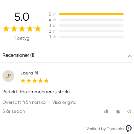
Vastuullinen EU
5.0
5
☆
Faber-Castell
4
☆
Faber-Castell Ag
3
☆
Nürnberger Straße 2
2
☆
1
☆
90546 Stein, Germany
1 betyg
info@Faber-Castell.de
+49 (0) 911 9965-0
Recensioner (1)
Laura M
LM
Perfekt! Rekommenderas starkt
Översatt från norska
•
Visa original
5 år sedan
Verified by Trustvoice