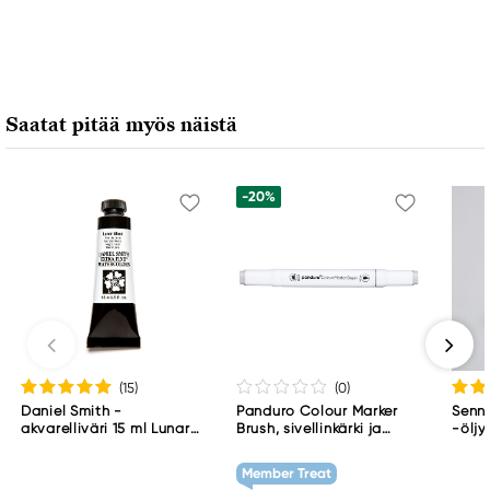
Saatat pitää myös näistä
-20%
(15
)
(0
)
Daniel Smith -
Panduro Colour Marker
Senne
akvarelliväri 15 ml Lunar
Brush, sivellinkärki ja
-öljy
Black
viisto kärki – Warm grey 1
001
WG1
Member Treat