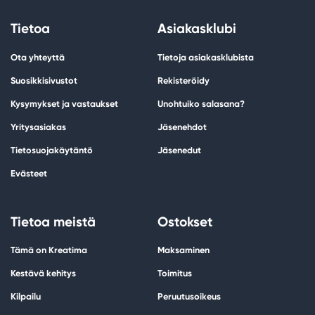
Tietoa
Asiakasklubi
Ota yhteyttä
Tietoja asiakasklubista
Suosikkisivustot
Rekisteröidy
Kysymykset ja vastaukset
Unohtuiko salasana?
Yritysasiakas
Jäsenehdot
Tietosuojakäytäntö
Jäsenedut
Evästeet
Tietoa meistä
Ostokset
Tämä on Kreatima
Maksaminen
Kestävä kehitys
Toimitus
Kilpailu
Peruutusoikeus