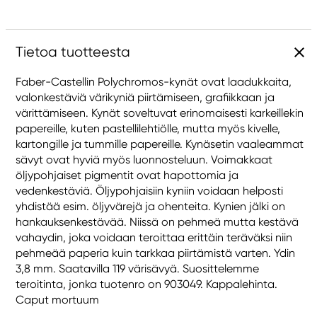
Tietoa tuotteesta
Faber-Castellin Polychromos-kynät ovat laadukkaita,
valonkestäviä värikyniä piirtämiseen, grafiikkaan ja
värittämiseen. Kynät soveltuvat erinomaisesti karkeillekin
papereille, kuten pastellilehtiölle, mutta myös kivelle,
kartongille ja tummille papereille. Kynäsetin vaaleammat
sävyt ovat hyviä myös luonnosteluun. Voimakkaat
öljypohjaiset pigmentit ovat hapottomia ja
vedenkestäviä. Öljypohjaisiin kyniin voidaan helposti
yhdistää esim. öljyvärejä ja ohenteita. Kynien jälki on
hankauksenkestävää. Niissä on pehmeä mutta kestävä
vahaydin, joka voidaan teroittaa erittäin teräväksi niin
pehmeää paperia kuin tarkkaa piirtämistä varten. Ydin
3,8 mm. Saatavilla 119 värisävyä. Suosittelemme
teroitinta, jonka tuotenro on 903049. Kappalehinta.
Caput mortuum