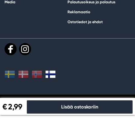
Media
Palautusoikeus ja palautus
Reklamaatio
Ostotiedot ja ehdot
Tee ostoksia ja maksa turvallisesti meillä
€ 2,99
Lisää ostoskoriin
Kassalle