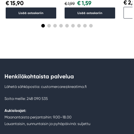
€ 2,
€ 15,90
€ 1,59
€ 1,99
Lisää ostoskoriin
Lisää ostoskoriin
Henkilökohtaista palvelua
Lähetä sähköpostia: customercare@kreatima.fi
Soita meille: 248 090 535
Aukioloajat:
Maanantaista perjantaihin: 9.00–18.00
Lauantaisin, sunnuntaisin ja pyhäpäivinä: suljettu