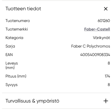
Tuotteen tiedot
Tuotenumero
601260
Tuotemerkki
Faber-Castell
Kategoria
Värikynät
Sarja
Faber C Polychromos
EAN
4005400908334
Leveys
8
(mm)
Pituus (mm)
174
Syvyys
8
Turvallisuus & ympäristö