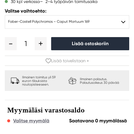
2–4 työpäivän toimitusaika
30 kpl verkossa
Valitse vaihtoehto:
Faber-Castell Polychromos – Caput Mortuum 169
1
Lisää ostoskoriin
Lisää toivelistaan »
Ilmainen toimitus yli 59
Ilmainen palautus.
euron tilauksista
Palautusoikeus 30 päivää
noutopisteeseen.
Myymäläsi varastosaldo
Valitse myymälä
Saatavana 0 myymälässä