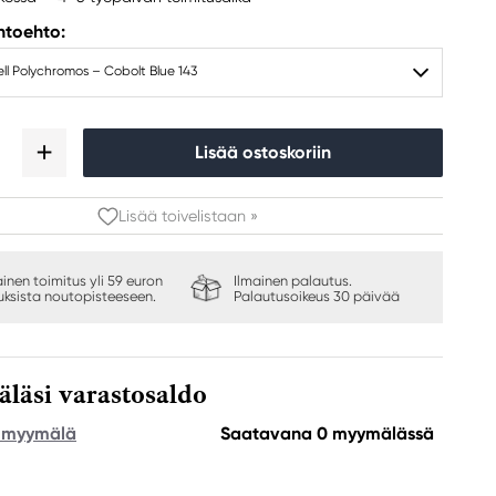
ihtoehto:
l Polychromos – Cobolt Blue 143
Lisää ostoskoriin
Lisää toivelistaan »
ainen toimitus yli 59 euron
Ilmainen palautus.
auksista noutopisteeseen.
Palautusoikeus 30 päivää
äsi varastosaldo
e myymälä
Saatavana 0 myymälässä