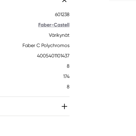
601238
Faber-Castell
Värikynät
Faber C Polychromos
4005401101437
8
174
8