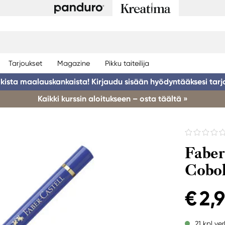
Tarjoukset
Magazine
Pikku taiteilija
ikista maalauskankaista! Kirjaudu sisään hyödyntääksesi tarj
Kaikki kurssin aloitukseen – osta täältä »
Faber
Cobol
€ 2,
21 kpl ve