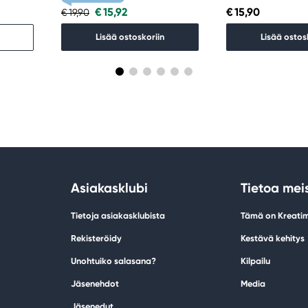
€ 15,92
€ 15,90
€ 19,90
Lisää ostoskoriin
Lisää ostos
Asiakasklubi
Tietoa mei
Tietoja asiakasklubista
Tämä on Kreati
Rekisteröidy
Kestävä kehitys
Unohtuiko salasana?
Kilpailu
Jäsenehdot
Media
Jäsenedut