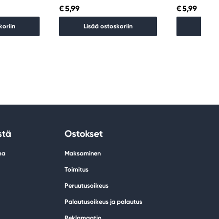
€ 5,99
€ 5,99
koriin
Lisää ostoskoriin
Lisää 
stä
Ostokset
ma
Maksaminen
Toimitus
Peruutusoikeus
Palautusoikeus ja palautus
Reklamaatio