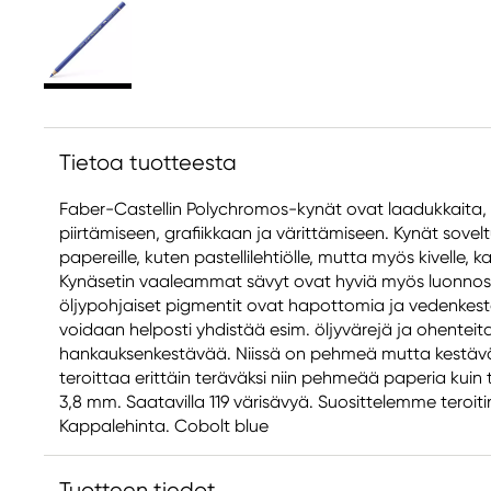
Tietoa tuotteesta
Faber-Castellin Polychromos-kynät ovat laadukkaita, 
piirtämiseen, grafiikkaan ja värittämiseen. Kynät sovelt
papereille, kuten pastellilehtiölle, mutta myös kivelle, ka
Kynäsetin vaaleammat sävyt ovat hyviä myös luonnos
öljypohjaiset pigmentit ovat hapottomia ja vedenkestäv
voidaan helposti yhdistää esim. öljyvärejä ja ohenteita.
hankauksenkestävää. Niissä on pehmeä mutta kestävä
teroittaa erittäin teräväksi niin pehmeää paperia kuin 
3,8 mm. Saatavilla 119 värisävyä. Suosittelemme teroit
Kappalehinta. Cobolt blue
Tuotteen tiedot