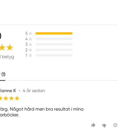
0
5
☆
4
☆
3
☆
2
☆
1
☆
1 betyg
(1)
ianne K
•
4 år sedan
 färg. Något hård men bra resultat i mina
arböcker.