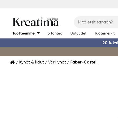
Tuotteemme
5 tähteä
Uutuudet
Tuotemerkit
20 % ka
Kynät & liidut
Värikynät
Faber-Castell