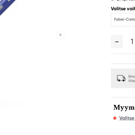
Valitse va
Faber-Castel
1
Ilm
til
Myymäl
Valits