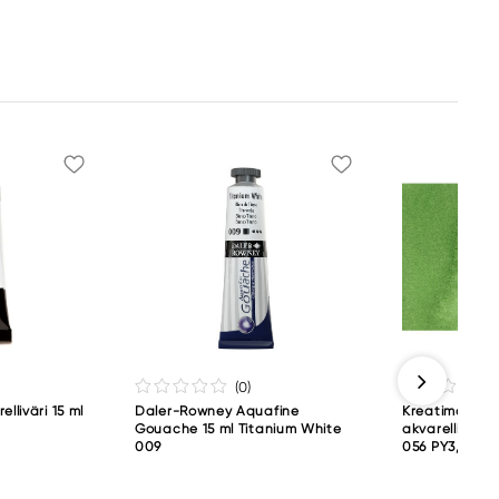
(0
)
lliväri 15 ml
Daler-Rowney Aquafine
Kreatima Wat
Gouache 15 ml Titanium White
akvarelliväri 
009
056 PY3, PG36