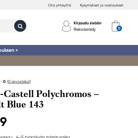
Ota yhteyttä
Kysymykset ja vastaukset
Kirjaudu sisään
Rekisteröidy
ouksen »
0
(0
arvostelut
)
-Castell Polychromos –
t Blue 143
99
4–5 työpäivän toimitusaika
rkossa