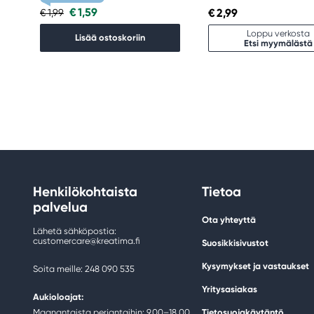
€ 1,59
€ 2,99
€ 1,99
Loppu verkosta
Lisää ostoskoriin
Etsi myymälästä
Henkilökohtaista
Tietoa
palvelua
Ota yhteyttä
Lähetä sähköpostia:
customercare@kreatima.fi
Suosikkisivustot
Kysymykset ja vastaukset
Soita meille: 248 090 535
Yritysasiakas
Aukioloajat:
Maanantaista perjantaihin: 9.00–18.00
Tietosuojakäytäntö