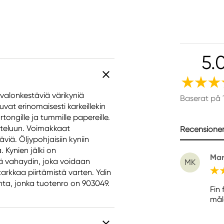
5.
valonkestäviä värikyniä
Baserat på 
uvat erinomaisesti karkeillekin
rtongille ja tummille papereille.
teluun. Voimakkaat
Recensioner 
iä. Öljypohjaisiin kyniin
 Kynien jälki on
Mar
 vahaydin, joka voidaan
MK
tarkkaa piirtämistä varten. Ydin
inta, jonka tuotenro on 903049.
Fin
mål