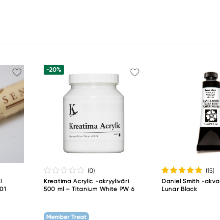
-20%
(0
)
(15
)
l
Kreatima Acrylic -akryyliväri
Daniel Smith -akvare
001
500 ml – Titanium White PW 6
Lunar Black
Member Treat