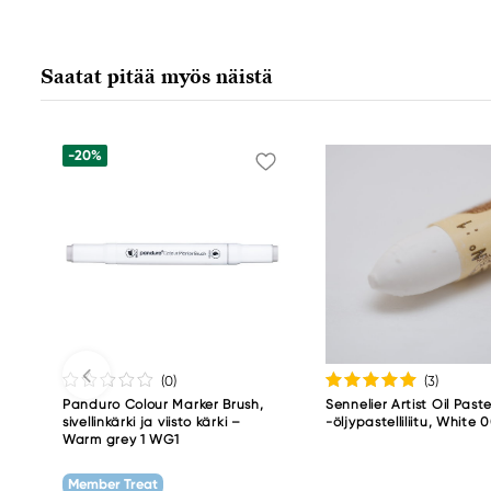
Faber-Castell
Faber-Castell Ag
Nürnberger Straße 2
Saatat pitää myös näistä
90546 Stein, Germany
info@Faber-Castell.de
+49 (0) 911 9965-0
-20%
(0
)
(3
)
Panduro Colour Marker Brush,
Sennelier Artist Oil Paste
sivellinkärki ja viisto kärki –
-öljypastelliliitu, White 
Warm grey 1 WG1
Member Treat