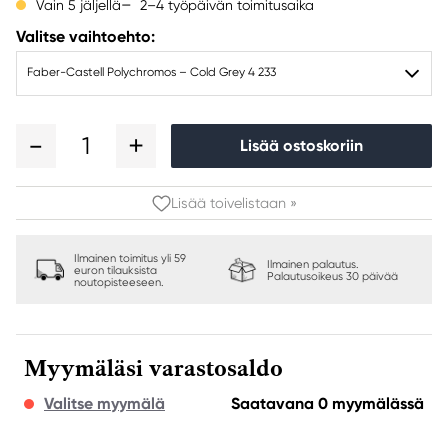
2–4 työpäivän toimitusaika
Vain 5 jäljellä
Valitse vaihtoehto:
Faber-Castell Polychromos – Cold Grey 4 233
1
Lisää ostoskoriin
Lisää toivelistaan »
Ilmainen toimitus yli 59
Ilmainen palautus.
euron tilauksista
Palautusoikeus 30 päivää
noutopisteeseen.
Myymäläsi varastosaldo
Valitse myymälä
Saatavana 0 myymälässä