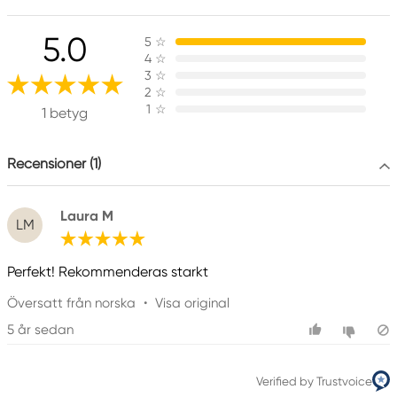
Vastuullinen EU
5.0
5
☆
Faber-Castell
4
☆
Faber-Castell Ag
3
☆
Nürnberger Straße 2
2
☆
1
☆
90546 Stein, Germany
1 betyg
info@Faber-Castell.de
+49 (0) 911 9965-0
Recensioner (1)
Laura M
LM
Perfekt! Rekommenderas starkt
Översatt från norska
•
Visa original
5 år sedan
Verified by Trustvoice