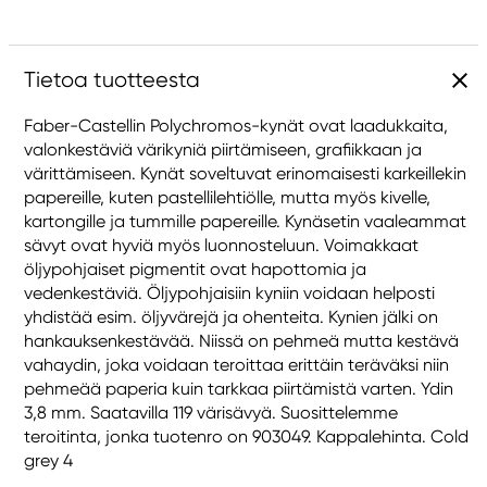
Tietoa tuotteesta
Faber-Castellin Polychromos-kynät ovat laadukkaita,
valonkestäviä värikyniä piirtämiseen, grafiikkaan ja
värittämiseen. Kynät soveltuvat erinomaisesti karkeillekin
papereille, kuten pastellilehtiölle, mutta myös kivelle,
kartongille ja tummille papereille. Kynäsetin vaaleammat
sävyt ovat hyviä myös luonnosteluun. Voimakkaat
öljypohjaiset pigmentit ovat hapottomia ja
vedenkestäviä. Öljypohjaisiin kyniin voidaan helposti
yhdistää esim. öljyvärejä ja ohenteita. Kynien jälki on
hankauksenkestävää. Niissä on pehmeä mutta kestävä
vahaydin, joka voidaan teroittaa erittäin teräväksi niin
pehmeää paperia kuin tarkkaa piirtämistä varten. Ydin
3,8 mm. Saatavilla 119 värisävyä. Suosittelemme
teroitinta, jonka tuotenro on 903049. Kappalehinta. Cold
grey 4