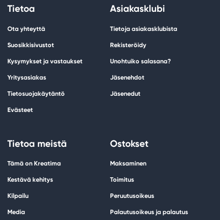
Tietoa
Asiakasklubi
Ota yhteyttä
Tietoja asiakasklubista
Suosikkisivustot
Rekisteröidy
Kysymykset ja vastaukset
Unohtuiko salasana?
Yritysasiakas
Jäsenehdot
Tietosuojakäytäntö
Jäsenedut
Evästeet
Tietoa meistä
Ostokset
Tämä on Kreatima
Maksaminen
Kestävä kehitys
Toimitus
Kilpailu
Peruutusoikeus
Media
Palautusoikeus ja palautus