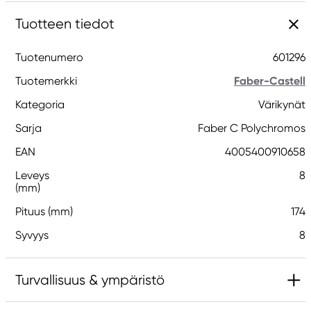
Tuotteen tiedot
Tuotenumero
601296
Tuotemerkki
Faber-Castell
Kategoria
Värikynät
Sarja
Faber C Polychromos
EAN
4005400910658
Leveys
8
(mm)
Pituus (mm)
174
Syvyys
8
Turvallisuus & ympäristö