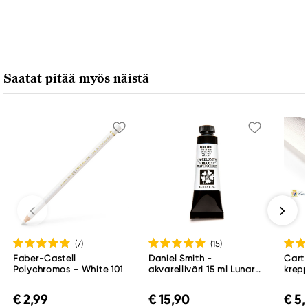
Saatat pitää myös näistä
(7
)
(15
)
Faber-Castell
Daniel Smith -
Carto
Polychromos – White 101
akvarelliväri 15 ml Lunar
krepp
Black
valk
rulla
€ 2,99
€ 15,90
€ 5
250 