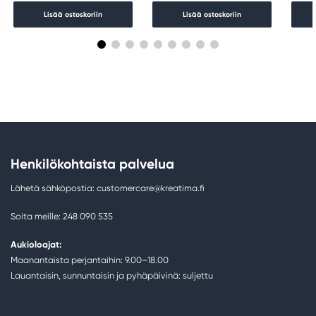
Lisää ostoskoriin
Lisää ostoskoriin
Henkilökohtaista palvelua
Lähetä sähköpostia: customercare@kreatima.fi
Soita meille: 248 090 535
Aukioloajat:
Maanantaista perjantaihin: 9.00–18.00
Lauantaisin, sunnuntaisin ja pyhäpäivinä: suljettu