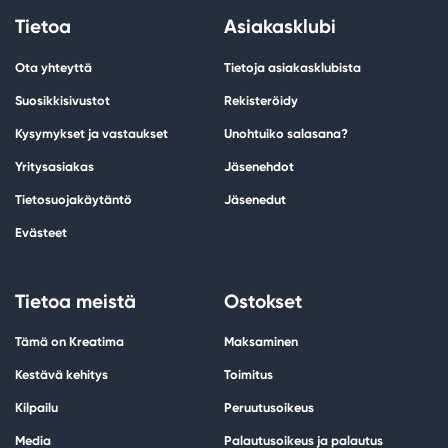
Tietoa
Asiakasklubi
Ota yhteyttä
Tietoja asiakasklubista
Suosikkisivustot
Rekisteröidy
Kysymykset ja vastaukset
Unohtuiko salasana?
Yritysasiakas
Jäsenehdot
Tietosuojakäytäntö
Jäsenedut
Evästeet
Tietoa meistä
Ostokset
Tämä on Kreatima
Maksaminen
Kestävä kehitys
Toimitus
Kilpailu
Peruutusoikeus
Media
Palautusoikeus ja palautus