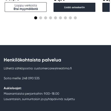
Loppu verkosta
Lisää ostoskoriin
Etsi myymälästä
Henkilökohtaista palvelua
Lähetä sähköpostia: customercare@kreatima.fi
Soita meille: 248 090 535
Aukioloajat:
Maanantaista perjantaihin: 9.00–18.00
Lauantaisin, sunnuntaisin ja pyhäpäivinä: suljettu