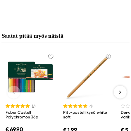
Vastuullinen EU
Faber-Castell
Faber-Castell Ag
Nürnberger Straße 2
Saatat pitää myös näistä
90546 Stein, Germany
info@Faber-Castell.de
+49 (0) 911 9965-0
(7
)
(1
)
Faber Castell
Pitt-pastellikynä white
Derwe
Polychromos 36p
soft
värik
€ 69,90
€ 1,99
€ 5,