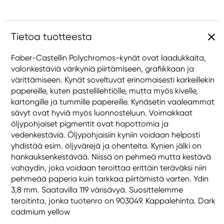
Tietoa tuotteesta
Faber-Castellin Polychromos-kynät ovat laadukkaita,
valonkestäviä värikyniä piirtämiseen, grafiikkaan ja
värittämiseen. Kynät soveltuvat erinomaisesti karkeillekin
papereille, kuten pastellilehtiölle, mutta myös kivelle,
kartongille ja tummille papereille. Kynäsetin vaaleammat
sävyt ovat hyviä myös luonnosteluun. Voimakkaat
öljypohjaiset pigmentit ovat hapottomia ja
vedenkestäviä. Öljypohjaisiin kyniin voidaan helposti
yhdistää esim. öljyvärejä ja ohenteita. Kynien jälki on
hankauksenkestävää. Niissä on pehmeä mutta kestävä
vahaydin, joka voidaan teroittaa erittäin teräväksi niin
pehmeää paperia kuin tarkkaa piirtämistä varten. Ydin
3,8 mm. Saatavilla 119 värisävyä. Suosittelemme
teroitinta, jonka tuotenro on 903049. Kappalehinta. Dark
cadmium yellow