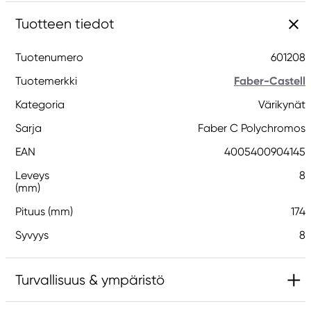
Tuotteen tiedot
Tuotenumero
601208
Tuotemerkki
Faber-Castell
Kategoria
Värikynät
Sarja
Faber C Polychromos
EAN
4005400904145
Leveys
8
(mm)
Pituus (mm)
174
Syvyys
8
Turvallisuus & ympäristö