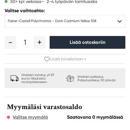
2–4 työpäivän toimitusaika
50+ kpl verkossa
Valitse vaihtoehto:
Faber-Castell Polychromos – Dark Cadmium Yellow 108
1
Lisää ostoskoriin
Lisää toivelistaan »
Ilmainen toimitus yli 59
Ilmainen palautus.
euron tilauksista
Palautusoikeus 30 päivää
noutopisteeseen.
Myymäläsi varastosaldo
Valitse myymälä
Saatavana 0 myymälässä