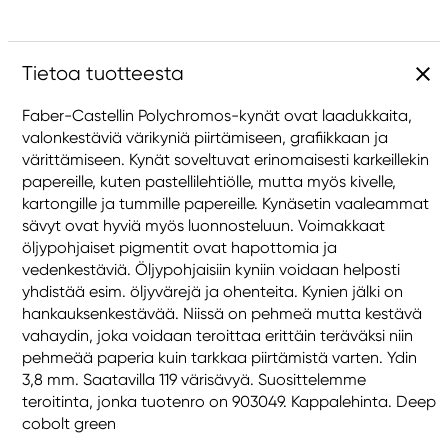
Tietoa tuotteesta
Faber-Castellin Polychromos-kynät ovat laadukkaita,
valonkestäviä värikyniä piirtämiseen, grafiikkaan ja
värittämiseen. Kynät soveltuvat erinomaisesti karkeillekin
papereille, kuten pastellilehtiölle, mutta myös kivelle,
kartongille ja tummille papereille. Kynäsetin vaaleammat
sävyt ovat hyviä myös luonnosteluun. Voimakkaat
öljypohjaiset pigmentit ovat hapottomia ja
vedenkestäviä. Öljypohjaisiin kyniin voidaan helposti
yhdistää esim. öljyvärejä ja ohenteita. Kynien jälki on
hankauksenkestävää. Niissä on pehmeä mutta kestävä
vahaydin, joka voidaan teroittaa erittäin teräväksi niin
pehmeää paperia kuin tarkkaa piirtämistä varten. Ydin
3,8 mm. Saatavilla 119 värisävyä. Suosittelemme
teroitinta, jonka tuotenro on 903049. Kappalehinta. Deep
cobolt green