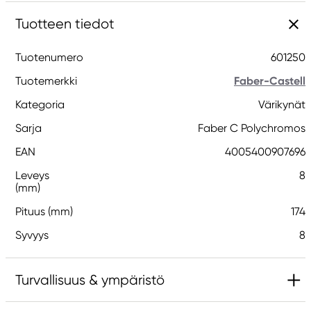
Tuotteen tiedot
Tuotenumero
601250
Tuotemerkki
Faber-Castell
Kategoria
Värikynät
Sarja
Faber C Polychromos
EAN
4005400907696
Leveys
8
(mm)
Pituus (mm)
174
Syvyys
8
Turvallisuus & ympäristö