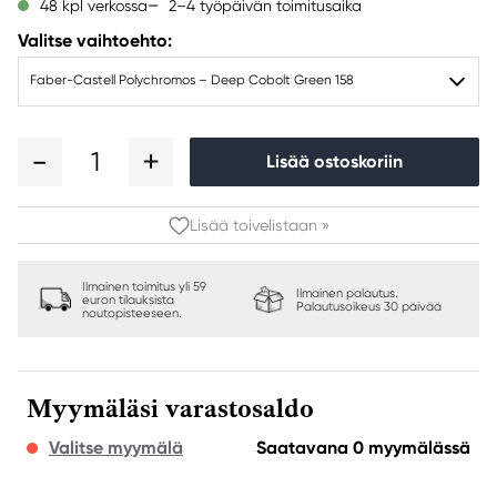
2–4 työpäivän toimitusaika
48 kpl verkossa
Valitse vaihtoehto:
Faber-Castell Polychromos – Deep Cobolt Green 158
1
Lisää ostoskoriin
Lisää toivelistaan »
Ilmainen toimitus yli 59
Ilmainen palautus.
euron tilauksista
Palautusoikeus 30 päivää
noutopisteeseen.
Myymäläsi varastosaldo
Valitse myymälä
Saatavana 0 myymälässä