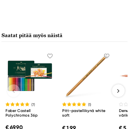
Vastuullinen EU
Faber-Castell
Faber-Castell Ag
Nürnberger Straße 2
Saatat pitää myös näistä
90546 Stein, Germany
info@Faber-Castell.de
+49 (0) 911 9965-0
(7
)
(1
)
Faber Castell
Pitt-pastellikynä white
Derwe
Polychromos 36p
soft
värik
€ 69,90
€ 1,99
€ 5,