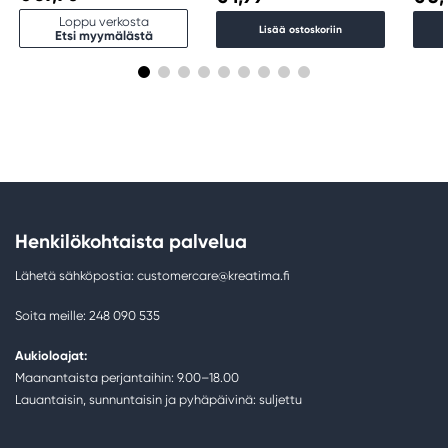
Loppu verkosta
Lisää ostoskoriin
Etsi myymälästä
Henkilökohtaista palvelua
Lähetä sähköpostia: customercare@kreatima.fi
Soita meille: 248 090 535
Aukioloajat:
Maanantaista perjantaihin: 9.00–18.00
Lauantaisin, sunnuntaisin ja pyhäpäivinä: suljettu