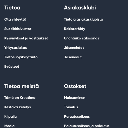
Tietoa
Asiakasklubi
Ota yhteyttä
Tietoja asiakasklubista
Suosikkisivustot
Rekisteröidy
Kysymykset ja vastaukset
Unohtuiko salasana?
Yritysasiakas
Jäsenehdot
Tietosuojakäytäntö
Jäsenedut
Evästeet
Tietoa meistä
Ostokset
Tämä on Kreatima
Maksaminen
Kestävä kehitys
Toimitus
Kilpailu
Peruutusoikeus
Media
Palautusoikeus ja palautus