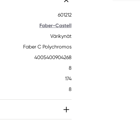
601212
Faber-Castell
Värikynät
Faber C Polychromos
4005400904268
8
174
8