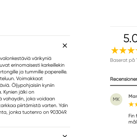
5.
valonkestäviä värikyniä
Baserat på 
uvat erinomaisesti karkeillekin
rtongille ja tummille papereille.
teluun. Voimakkaat
Recensioner 
iä. Öljypohjaisiin kyniin
 Kynien jälki on
Mar
 vahaydin, joka voidaan
MK
tarkkaa piirtämistä varten. Ydin
inta, jonka tuotenro on 903049.
Fin
mål