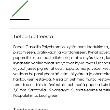
Tietoa tuotteesta
Faber-Castellin Polychromos-kynät ovat laadukkaita, 
piirtämiseen, grafiikkaan ja värittämiseen. Kynät sovelt
papereille, kuten pastellilehtiölle, mutta myös kivelle, ka
Kynäsetin vaaleammat sävyt ovat hyviä myös luonnos
öljypohjaiset pigmentit ovat hapottomia ja vedenkestäv
voidaan helposti yhdistää esim. öljyvärejä ja ohenteita.
hankauksenkestävää. Niissä on pehmeä mutta kestävä
teroittaa erittäin teräväksi niin pehmeää paperia kuin 
3,8 mm. Saatavilla 119 värisävyä. Suosittelemme teroit
Kappalehinta. Leaf green
Tuotteen tiedot