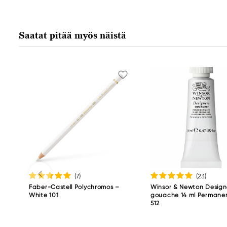
Faber-Castell
Faber-Castell Ag
Nürnberger Straße 2
Saatat pitää myös näistä
90546 Stein, Germany
info@Faber-Castell.de
+49 (0) 911 9965-0
(7
)
(23
)
Faber-Castell Polychromos –
Winsor & Newton Design
White 101
gouache 14 ml Permanen
512