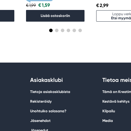
€ 1,59
€ 2,99
€ 1,99
Loppu ver
Lisää ostoskoriin
Etsi myymä
Asiakasklubi
Tietoa mei
Tietoja asiakasklubista
Tämä on Kreati
Rekisteröidy
Kestävä kehitys
Unohtuiko salasana?
Kilpailu
Jäsenehdot
Media
Jäsenedut