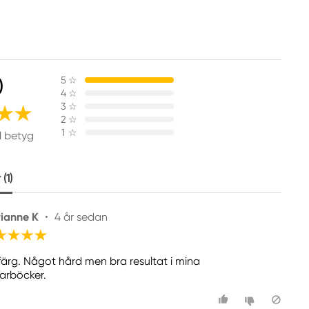
0
5
☆
4
☆
3
☆
2
☆
1
☆
1 betyg
(1)
ianne K
•
4 år sedan
 färg. Något hård men bra resultat i mina
arböcker.