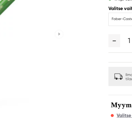
Valitse va
Faber-Caste
1
Ilm
til
Myymäl
Valits