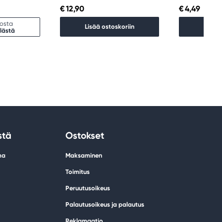
€ 12,90
€ 4,49
kosta
Lisää ostoskoriin
Lisää 
lästä
stä
Ostokset
ma
Maksaminen
Toimitus
Peruutusoikeus
Palautusoikeus ja palautus
Reklamaatio