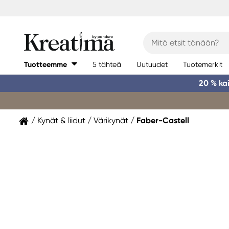
Tuotteemme
5 tähteä
Uutuudet
Tuotemerkit
20 % ka
Kynät & liidut
Värikynät
Faber-Castell