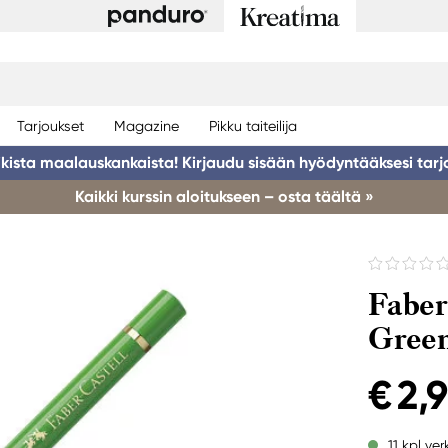
Tarjoukset
Magazine
Pikku taiteilija
ikista maalauskankaista! Kirjaudu sisään hyödyntääksesi tarj
Kaikki kurssin aloitukseen – osta täältä »
Faber
Gree
€ 2,
11 kpl ve