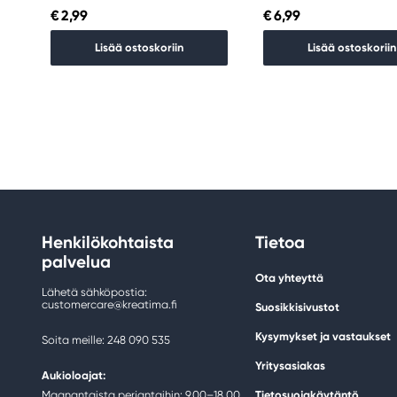
€ 2,99
€ 6,99
Lisää ostoskoriin
Lisää ostoskoriin
Henkilökohtaista
Tietoa
palvelua
Ota yhteyttä
Lähetä sähköpostia:
customercare@kreatima.fi
Suosikkisivustot
Kysymykset ja vastaukset
Soita meille: 248 090 535
Yritysasiakas
Aukioloajat:
Maanantaista perjantaihin: 9.00–18.00
Tietosuojakäytäntö