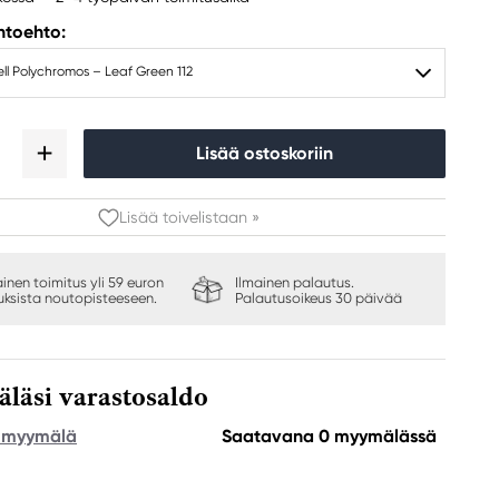
ihtoehto:
ll Polychromos – Leaf Green 112
Lisää ostoskoriin
Lisää toivelistaan »
ainen toimitus yli 59 euron
Ilmainen palautus.
auksista noutopisteeseen.
Palautusoikeus 30 päivää
äsi varastosaldo
e myymälä
Saatavana 0 myymälässä