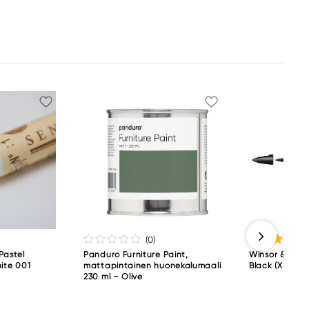
(0
)
 Pastel
Panduro Furniture Paint,
Winsor & New
hite 001
mattapintainen huonekalumaali
Black (XB)
230 ml – Olive