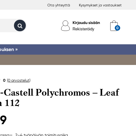
Ota yhteyttä
Kysymykset ja vastaukset
Kirjaudu sisään
Rekisteröidy
ouksen »
0
(0
arvostelut
)
-Castell Polychromos – Leaf
n 112
99
2–4 työpäivän toimitusaika
rkossa