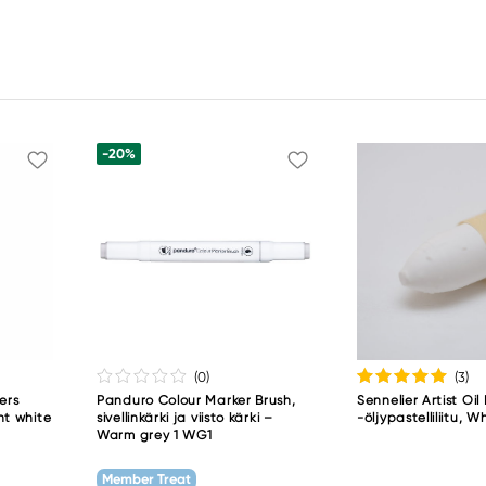
-20%
(0
)
(3
)
ers
Panduro Colour Marker Brush,
Sennelier Artist Oil
t white
sivellinkärki ja viisto kärki –
-öljypastelliliitu, W
Warm grey 1 WG1
Member Treat