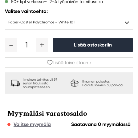
2–4 työpäivän toimitusaika
50+ kpl verkossa
Valitse vaihtoehto:
Faber-Castell Polychromos – White 101
1
Lisää ostoskoriin
Lisää toivelistaan »
Ilmainen toimitus yli 59
Ilmainen palautus.
euron tilauksista
Palautusoikeus 30 päivää
noutopisteeseen.
Myymäläsi varastosaldo
Valitse myymälä
Saatavana 0 myymälässä