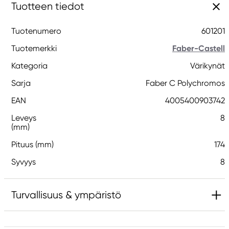
Tuotteen tiedot
Tuotenumero
601201
Tuotemerkki
Faber-Castell
Kategoria
Värikynät
Sarja
Faber C Polychromos
EAN
4005400903742
Leveys
8
(mm)
Pituus (mm)
174
Syvyys
8
Turvallisuus & ympäristö
Vastuullinen EU