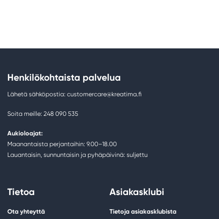
Henkilökohtaista palvelua
Lähetä sähköpostia: customercare@kreatima.fi
Soita meille: 248 090 535
Aukioloajat:
Maanantaista perjantaihin: 9.00–18.00
Lauantaisin, sunnuntaisin ja pyhäpäivinä: suljettu
Tietoa
Asiakasklubi
Ota yhteyttä
Tietoja asiakasklubista