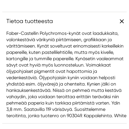
Tietoa tuotteesta
Faber-Castellin Polychromos-kynät ovat laadukkaita,
valonkestäviä värikyniä piirtämiseen, grafiikkaan ja
värittämiseen. Kynät soveltuvat erinomaisesti karkeillekin
papereille, kuten pastellilehtiölle, mutta myös kivelle,
kartongille ja tummille papereille. Kynäsetin vaaleammat
sävyt ovat hyviä myös luonnosteluun. Voimakkaat
öljypohjaiset pigmentit ovat hapottomia ja
vedenkestäviä. Öljypohjaisiin kyniin voidaan helposti
yhdistää esim. öljyvärejä ja ohenteita. Kynien jälki on
hankauksenkestävää. Niissä on pehmeä mutta kestävä
vahaydin, joka voidaan teroittaa erittäin teräväksi niin
pehmeää paperia kuin tarkkaa piirtämistä varten. Ydin
3,8 mm. Saatavilla 119 värisävyä. Suosittelemme
teroitinta, jonka tuotenro on 903049. Kappalehinta. White