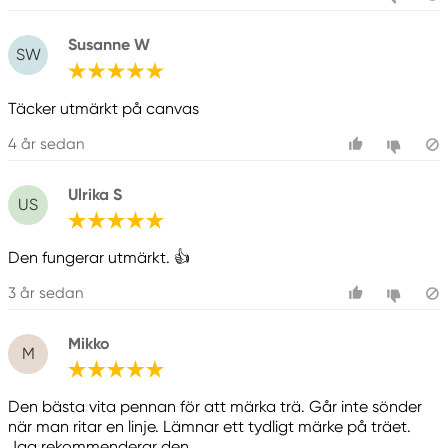
Susanne W
SW
Täcker utmärkt på canvas
4 år sedan
Ulrika S
US
Den fungerar utmärkt. 👍
3 år sedan
Mikko
M
Den bästa vita pennan för att märka trä. Går inte sönder
när man ritar en linje. Lämnar ett tydligt märke på träet.
Jag rekommenderar den.