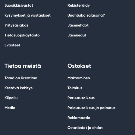
Suosikkisivustot
Rekisteröidy
Kysymykset ja vastaukset
Unohtuiko salasana?
Yritysasiakas
Jäsenehdot
Tietosuojakäytäntö
Jäsenedut
Evästeet
Tietoa meistä
Ostokset
Tämä on Kreatima
Maksaminen
Kestävä kehitys
Toimitus
Kilpailu
Peruutusoikeus
Media
Palautusoikeus ja palautus
Reklamaatio
Ostotiedot ja ehdot