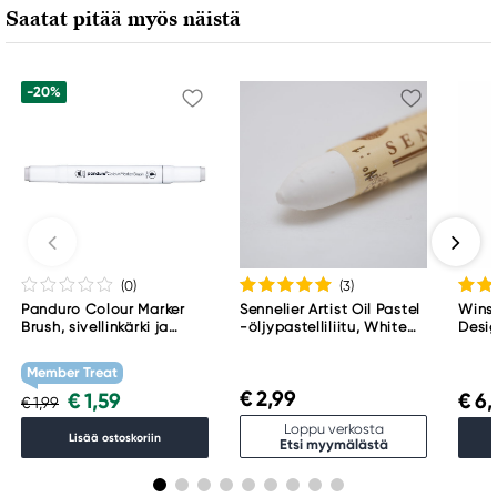
Saatat pitää myös näistä
-20%
(0
)
(3
)
Panduro Colour Marker
Sennelier Artist Oil Pastel
Wins
Brush, sivellinkärki ja
-öljypastelliliitu, White
Desig
viisto kärki – Warm grey 1
001
Perm
WG1
Member Treat
€ 2,99
€ 1,59
€ 6,
€ 1,99
Loppu verkosta
Lisää ostoskoriin
Etsi myymälästä