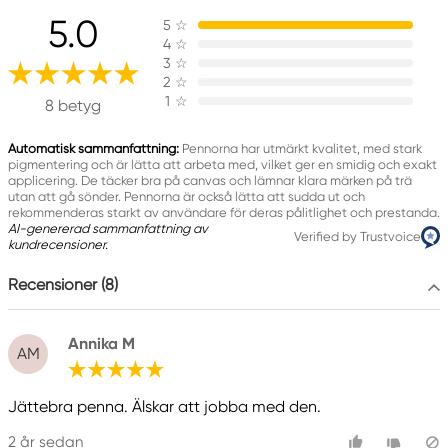
5.0
5
☆
Faber-Castell
4
☆
Faber-Castell Ag
3
☆
Nürnberger Straße 2
2
☆
1
☆
90546 Stein, Germany
8 betyg
info@Faber-Castell.de
+49 (0) 911 9965-0
Automatisk sammanfattning:
Pennorna har utmärkt kvalitet, med stark
pigmentering och är lätta att arbeta med, vilket ger en smidig och exakt
applicering. De täcker bra på canvas och lämnar klara märken på trä
utan att gå sönder. Pennorna är också lätta att sudda ut och
rekommenderas starkt av användare för deras pålitlighet och prestanda.
AI-genererad sammanfattning av
Verified by Trustvoice
kundrecensioner.
Recensioner (8)
Annika M
AM
Jättebra penna. Älskar att jobba med den.
2 år sedan