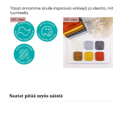
STEADTLER Mars BMbH & CO. KG
Tässä annamme sinulle inspiroivia vinkkejä ja ideoita, mi
MOOSAECKERstr. 3
tuotteella.
90427 Nuernberg, Germany
DIY-idea
DIY-idea
Info_EN.CA@staedtler.com
+49(0)9911
Saatat pitää myös näistä