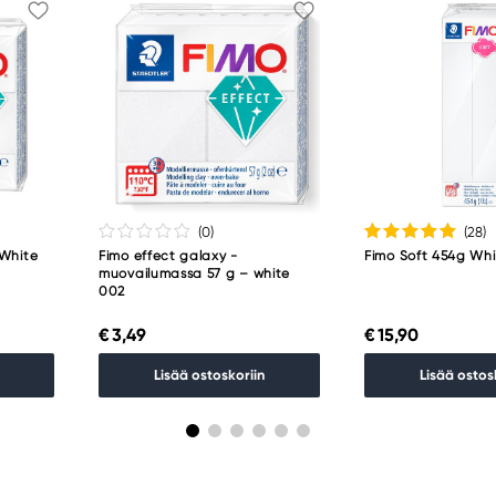
(0
)
(28
)
 White
Fimo effect galaxy -
Fimo Soft 454g Whi
muovailumassa 57 g – white
002
€ 3,49
€ 15,90
Lisää ostoskoriin
Lisää ostos