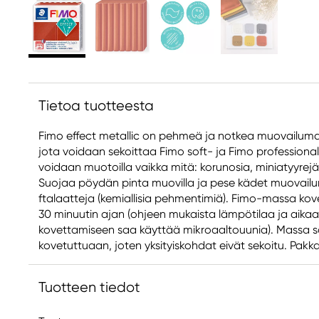
Tietoa tuotteesta
Fimo effect metallic on pehmeä ja notkea muovailuma
jota voidaan sekoittaa Fimo soft- ja Fimo profession
voidaan muotoilla vaikka mitä: korunosia, miniatyyrej
Suojaa pöydän pinta muovilla ja pese kädet muovailun 
ftalaatteja (kemiallisia pehmentimiä). Fimo-massa kov
30 minuutin ajan (ohjeen mukaista lämpötilaa ja aikaa e
kovettamiseen saa käyttää mikroaaltouunia). Massa 
kovetuttuaan, joten yksityiskohdat eivät sekoitu. Pakk
Tuotteen tiedot