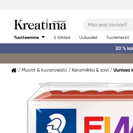
Tuotteemme
5 tähteä
Uutuudet
Tuotemerkit
20 % ka
Muotit & kuvanveisto
Keramiikka & savi
Uunissa 