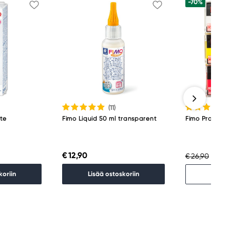
-70%
(11
)
te
Fimo Liquid 50 ml transparent
Fimo Professio
€ 12,90
€ 8,
€ 26,90
Lopp
koriin
Lisää ostoskoriin
Etsi 