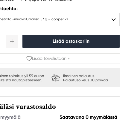
ihtoehto:
metallic -muovailumassa 57 g – copper 27
Lisää ostoskoriin
Lisää toivelistaan »
ainen toimitus yli 59 euron
Ilmainen palautus.
auksista noutopisteeseen.
Palautusoikeus 30 päivää
äsi varastosaldo
e myymälä
Saatavana 0 myymälässä