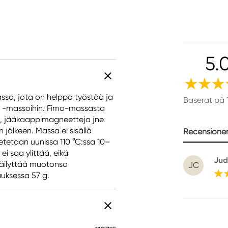
5.
ssa, jota on helppo työstää ja
Baserat på 
al -massoihin. Fimo-massasta
ä, jääkaappimagneetteja jne.
jälkeen. Massa ei sisällä
Recensioner 
etetaan uunissa 110 °C:ssa 10–
i saa ylittää, eikä
Jud
säilyttää muotonsa
JC
auksessa 57 g.