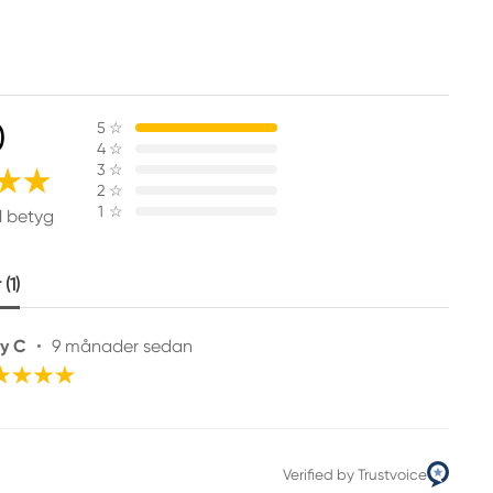
0
5
☆
4
☆
3
☆
2
☆
1
☆
1 betyg
(1)
y C
•
9 månader sedan
Verified by Trustvoice