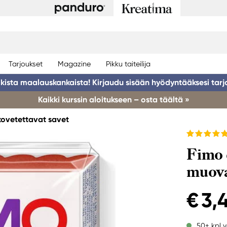
Tarjoukset
Magazine
Pikku taiteilija
ikista maalauskankaista! Kirjaudu sisään hyödyntääksesi tarj
Kaikki kurssin aloitukseen – osta täältä »
kovetettavat savet
Fimo 
muova
€ 3,
50+ kpl v