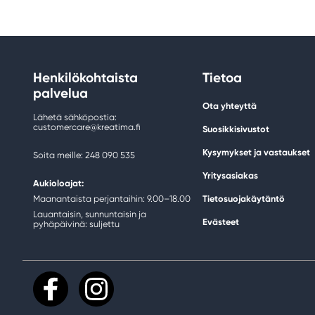
Henkilökohtaista
Tietoa
palvelua
Ota yhteyttä
Lähetä sähköpostia:
customercare@kreatima.fi
Suosikkisivustot
Kysymykset ja vastaukset
Soita meille: 248 090 535
Yritysasiakas
Aukioloajat:
Maanantaista perjantaihin: 9.00–18.00
Tietosuojakäytäntö
Lauantaisin, sunnuntaisin ja
Evästeet
pyhäpäivinä: suljettu