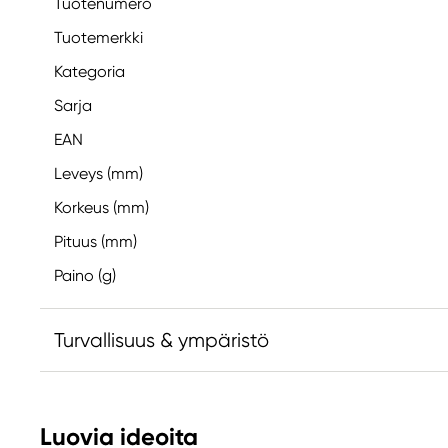
Tuotenumero
Tuotemerkki
Kategoria
Sarja
EAN
Leveys (mm)
Korkeus (mm)
Pituus (mm)
Paino (g)
Turvallisuus & ympäristö
Vastuullinen EU
Luovia ideoita
FIMO