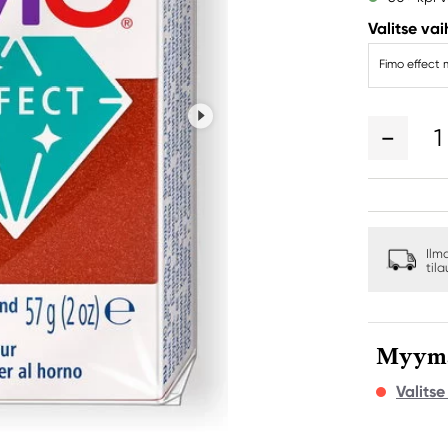
Valitse va
Fimo effect 
1
Ilm
til
Myymäl
Valits