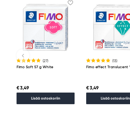
(27
)
(13
)
Fimo Soft 57 g White
Fimo effect Translucent
€ 3,49
€ 3,49
Lisää ostoskoriin
Lisää ostoskoriin