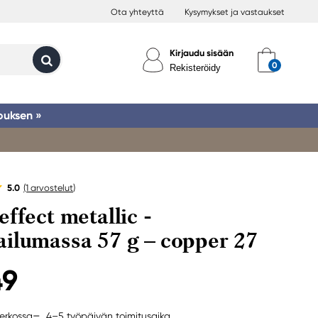
Ota yhteyttä
Kysymykset ja vastaukset
Kirjaudu sisään
Rekisteröidy
ouksen »
5.0
(1
arvostelut
)
effect metallic -
ilumassa 57 g – copper 27
49
4–5 työpäivän toimitusaika
erkossa