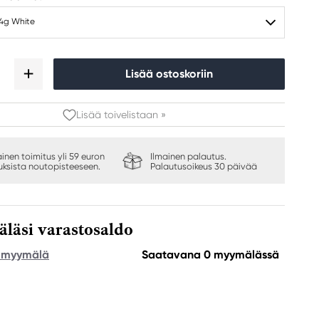
54g White
Lisää ostoskoriin
Lisää toivelistaan »
ainen toimitus yli 59 euron
Ilmainen palautus.
auksista noutopisteeseen.
Palautusoikeus 30 päivää
äsi varastosaldo
e myymälä
Saatavana 0 myymälässä