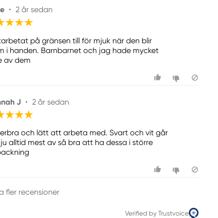
le
•
2 år sedan
arbetat på gränsen till för mjuk när den blir
m i handen. Barnbarnet och jag hade mycket
e av dem
nah J
•
2 år sedan
erbra och lätt att arbeta med. Svart och vit går
ju alltid mest av så bra att ha dessa i större
packning
a fler recensioner
Verified by Trustvoice