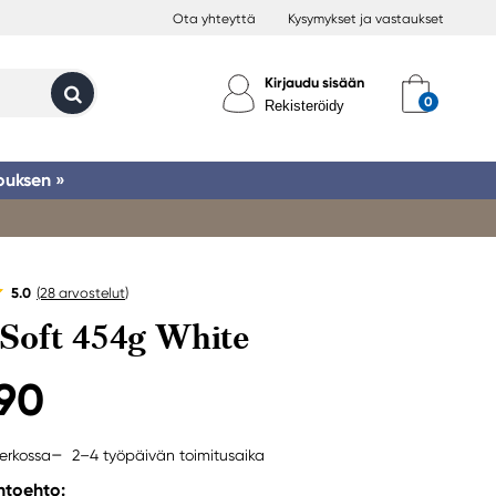
Ota yhteyttä
Kysymykset ja vastaukset
Kirjaudu sisään
Rekisteröidy
ouksen »
5.0
(28
arvostelut
)
Soft 454g White
,90
2–4 työpäivän toimitusaika
erkossa
ihtoehto: