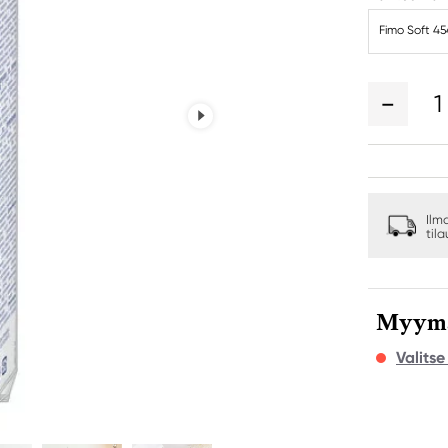
Fimo Soft 4
1
Ilm
til
Myymäl
Valits