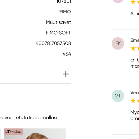
107801
FIMO
All
Muut savet
FIMO SOFT
Eme
EK
4007817053508
454
En 
man 
Ver
VT
Myc
tä voit tehdä katsomallasi
brä
DIY-idea