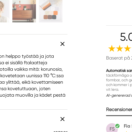
5.
on helppo työstää ja jota
Baserat på 
ei sisällä ftalaatteja
oilla vaikka mitä: korunosia,
Automatisk sa
kovetetaan uunissa 110 °C:ssa
täckförmåga oc
formbar, och ge
aa ylittää, eikä kovettamiseen
och kommer i p
nsa kovetuttuaan, joten
vit lera.
suojata muovilla ja kädet pestä
AI-genererad 
Recensioner 
Fia 
FS