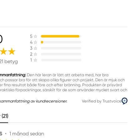
0
5
☆
4
☆
3
☆
2
☆
1
☆
21 betyg
mmanfattning:
Den här leran är lätt att arbeta med, har bra
h passar bra för att skapa olika figurer och projekt. Den är mjuk och
r fina resultat både före och efter bränning. Produkten är prisvärd
raktiska förpackningar, särskilt för de som använder mycket svart och
sammanfattning av kundrecensioner.
Verified by Trustvoice
(21)
S
•
1 månad sedan