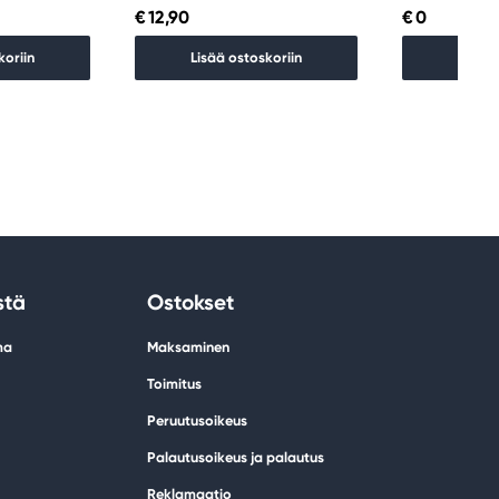
€ 12,90
€ 0
koriin
Lisää ostoskoriin
Lisää 
stä
Ostokset
ma
Maksaminen
Toimitus
Peruutusoikeus
Palautusoikeus ja palautus
Reklamaatio