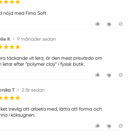
tid nöjd med Fimo Soft
lie K
•
9 månader sedan
bra täckande vit lera, är den mest prisvärda om
letar efter ”polymer clay” i fysisk butik.
onika T
•
2 år sedan
ket trevlig att arbeta med, lätta att forma och
nna i köksugnen.