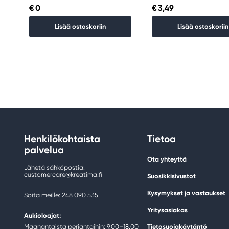
€ 0
€ 3,49
Lisää ostoskoriin
Lisää ostoskoriin
Henkilökohtaista
Tietoa
palvelua
Ota yhteyttä
Lähetä sähköpostia:
customercare@kreatima.fi
Suosikkisivustot
Kysymykset ja vastaukset
Soita meille: 248 090 535
Yritysasiakas
Aukioloajat:
Maanantaista perjantaihin: 9.00–18.00
Tietosuojakäytäntö