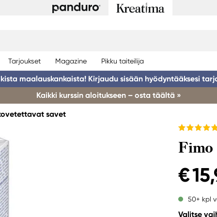
Tarjoukset
Magazine
Pikku taiteilija
ikista maalauskankaista! Kirjaudu sisään hyödyntääksesi tarj
Kaikki kurssin aloitukseen – osta täältä »
kovetettavat savet
Fimo 
€ 15
50+ kpl v
Valitse va