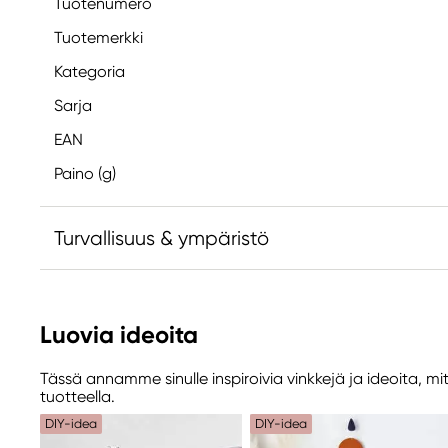
Tuotenumero
Tuotemerkki
Kategoria
Sarja
EAN
Paino (g)
Turvallisuus & ympäristö
Vastuullinen EU
Luovia ideoita
FIMO
STEADTLER Mars BMbH & CO. KG
Tässä annamme sinulle inspiroivia vinkkejä ja ideoita, mi
MOOSAECKERstr. 3
tuotteella.
90427 Nuernberg, Germany
DIY-idea
DIY-idea
Info_EN.CA@staedtler.com