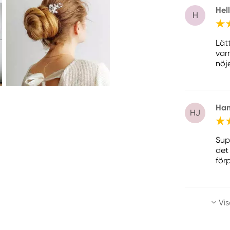
Hel
H
Lätt
var
nöj
Han
HJ
Sup
det 
för
Vis