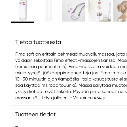
Tietoa tuotteesta
Fimo soft on erittäin pehmeää muovailumassaa, jota 
voidaan sekoittaa Fimo effect -massojen kanssa. Massa 
(kemiallisia pehmentimiä). Fimo-massasta voidaan muot
miniatyyrejä, jääkaappimagneetteja jne. Fimo-massa 
10–30 minuutin ajan (lämpötila- tai aikasuositusta ei s
saa käyttää mikroaaltouunia). Massa säilyttää muoto
yksityiskohdat eivät sekoitu. Pöydän pinta kannattaa 
massan käsittelyn jälkeen. - Valkoinen 454 g.
Tuotteen tiedot