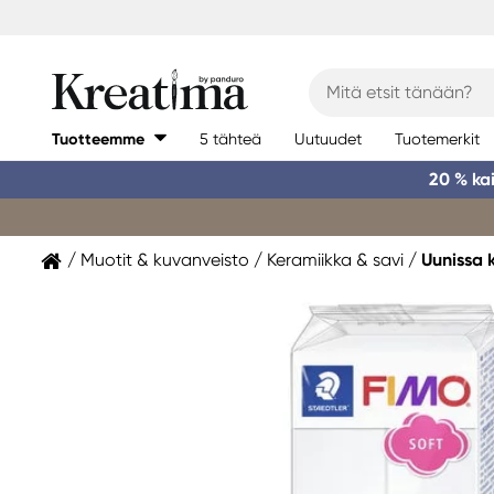
Tuotteemme
5 tähteä
Uutuudet
Tuotemerkit
20 % ka
Muotit & kuvanveisto
Keramiikka & savi
Uunissa 