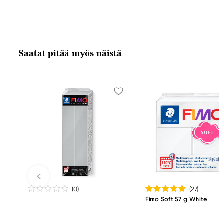
Saatat pitää myös näistä
(0
)
(27
)
Fimo Soft 57 g White