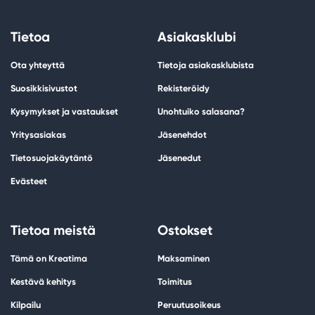
Tietoa
Asiakasklubi
Ota yhteyttä
Tietoja asiakasklubista
Suosikkisivustot
Rekisteröidy
Kysymykset ja vastaukset
Unohtuiko salasana?
Yritysasiakas
Jäsenehdot
Tietosuojakäytäntö
Jäsenedut
Evästeet
Tietoa meistä
Ostokset
Tämä on Kreatima
Maksaminen
Kestävä kehitys
Toimitus
Kilpailu
Peruutusoikeus