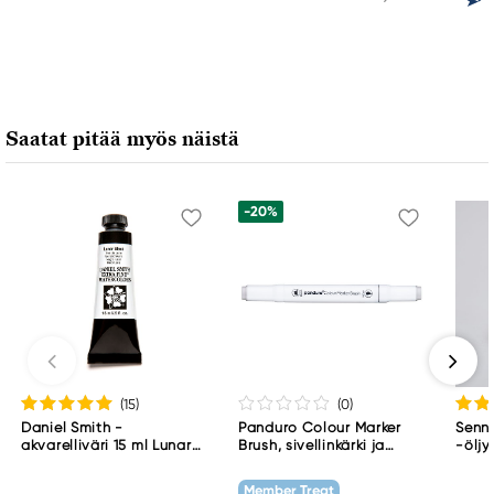
Saatat pitää myös näistä
-20%
(15
)
(0
)
Daniel Smith -
Panduro Colour Marker
Senne
akvarelliväri 15 ml Lunar
Brush, sivellinkärki ja
-öljy
Black
viisto kärki – Warm grey 1
001
WG1
Member Treat