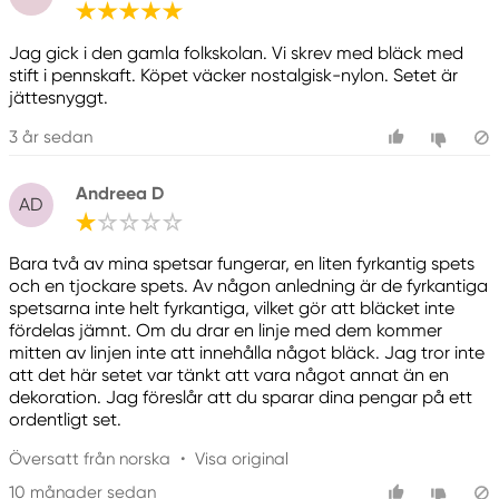
Jag gick i den gamla folkskolan. Vi skrev med bläck med
stift i pennskaft. Köpet väcker nostalgisk-nylon. Setet är
jättesnyggt.
3 år sedan
Andreea D
AD
Bara två av mina spetsar fungerar, en liten fyrkantig spets
och en tjockare spets. Av någon anledning är de fyrkantiga
spetsarna inte helt fyrkantiga, vilket gör att bläcket inte
fördelas jämnt. Om du drar en linje med dem kommer
mitten av linjen inte att innehålla något bläck. Jag tror inte
att det här setet var tänkt att vara något annat än en
dekoration. Jag föreslår att du sparar dina pengar på ett
ordentligt set.
Översatt från norska
•
Visa original
10 månader sedan