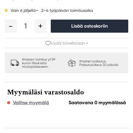
2–4 työpäivän toimitusaika
Vain 6 jäljellä
1
Lisää ostoskoriin
Lisää toivelistaan »
Ilmainen toimitus yli 59
Ilmainen palautus.
euron tilauksista
Palautusoikeus 30 päivää
noutopisteeseen.
Myymäläsi varastosaldo
Valitse myymälä
Saatavana 0 myymälässä