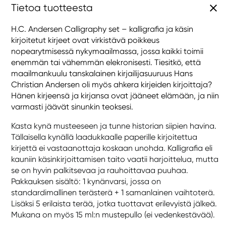
Tietoa tuotteesta
H.C. Andersen Calligraphy set – kalligrafia ja käsin
kirjoitetut kirjeet ovat virkistävä poikkeus
nopearytmisessä nykymaailmassa, jossa kaikki toimii
enemmän tai vähemmän elekronisesti. Tiesitkö, että
maailmankuulu tanskalainen kirjailijasuuruus Hans
Christian Andersen oli myös ahkera kirjeiden kirjoittaja?
Hänen kirjeensä ja kirjansa ovat jääneet elämään, ja niin
varmasti jäävät sinunkin teoksesi.
Kasta kynä musteeseen ja tunne historian siipien havina.
Tällaisella kynällä laadukkaalle paperille kirjoitettua
kirjettä ei vastaanottaja koskaan unohda. Kalligrafia eli
kauniin käsinkirjoittamisen taito vaatii harjoittelua, mutta
se on hyvin palkitsevaa ja rauhoittavaa puuhaa.
Pakkauksen sisältö: 1 kynänvarsi, jossa on
standardimallinen terästerä + 1 samanlainen vaihtoterä.
Lisäksi 5 erilaista terää, jotka tuottavat erilevyistä jälkeä.
Mukana on myös 15 ml:n mustepullo (ei vedenkestävää).