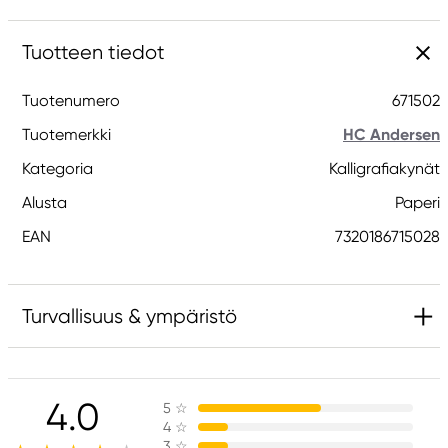
Tuotteen tiedot
Tuotenumero
671502
Tuotemerkki
HC Andersen
Kategoria
Kalligrafiakynät
Alusta
Paperi
EAN
7320186715028
Turvallisuus & ympäristö
Vastuullinen EU
4.0
5
☆
HC Andersen
4
☆
KAMretail A/S
3
☆