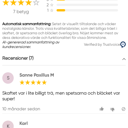
Borgergade 28 A
2
☆
1
☆
7323 Give, Denmark
7 betyg
info@kamretail.com
+45 60 82 00 03
Automatisk sammanfattning:
Setet är visuellt tilltalande och väcker
nostalgiska känslor. Trots vissa kvalitetsbrister, som det billiga träet i
skaftet, är spetsarna och bläcket överlag bra. Nöjet kommer mest av
dess dekorativa värde och funktionalitet för vissa åtminstone.
AI-genererad sammanfattning av
Verified by Trustvoice
kundrecensioner.
Recensioner (7)
Sanne Paxillus M
S
Skaftet var i lite billigt trä, men spetsarna och bläcket var
super!
10 månader sedan
Karl
K