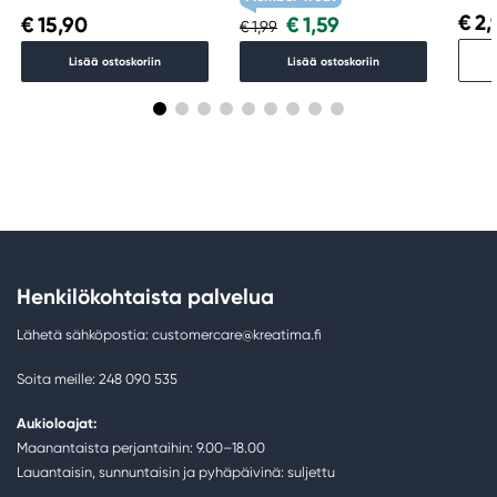
€ 2,
€ 15,90
€ 1,59
€ 1,99
Lisää ostoskoriin
Lisää ostoskoriin
Henkilökohtaista palvelua
Lähetä sähköpostia: customercare@kreatima.fi
Soita meille: 248 090 535
Aukioloajat:
Maanantaista perjantaihin: 9.00–18.00
Lauantaisin, sunnuntaisin ja pyhäpäivinä: suljettu