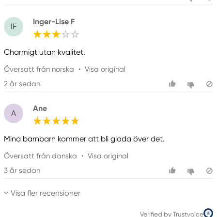
Inger-Lise F
IF
Charmigt utan kvalitet.
Översatt från norska
•
Visa original
2 år sedan
Ane
A
Mina barnbarn kommer att bli glada över det.
Översatt från danska
•
Visa original
3 år sedan
Visa fler recensioner
Verified by Trustvoice