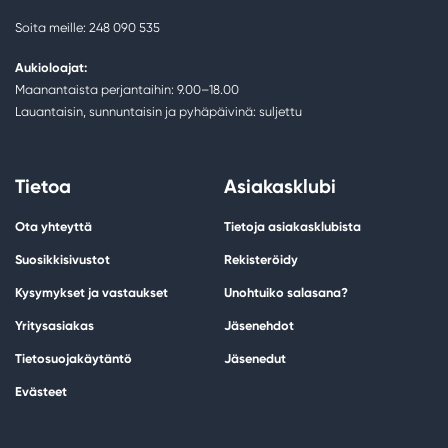
Soita meille: 248 090 535
Aukioloajat:
Maanantaista perjantaihin: 9.00–18.00
Lauantaisin, sunnuntaisin ja pyhäpäivinä: suljettu
Tietoa
Asiakasklubi
Ota yhteyttä
Tietoja asiakasklubista
Suosikkisivustot
Rekisteröidy
Kysymykset ja vastaukset
Unohtuiko salasana?
Yritysasiakas
Jäsenehdot
Tietosuojakäytäntö
Jäsenedut
Evästeet