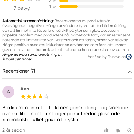
2
☆
1
☆
7 betyg
Vastuullinen EU
Automatisk sammanfattning:
Recensionerna av produkten är
Panduro Hobby
övervägande negativa. Många användare tycker att torktiden är lång
och att limmet inte fäster bra, särskilt på ytor som glas. Dessutom
Panduro
påpekas problem med produktens hållbarhet och färg, där en recensent
205 14 Malmö, Sweden
noterade att limmet inte var lika starkt och att färgnyansen var felaktig.
Några positiva aspekter inkluderar en användare som fann att limmet
www.panduro.com
gav en fin lyster till keramik och att returerna hanterades bra av butiken.
+46 (04) 22 30 70
AI-genererad sammanfattning av
Verified by Trustvoice
kundrecensioner.
Recensioner (7)
Ann
A
Bra lim med fin kulör. Torktiden ganska lång. Jag smetade
även ut lite lim i ett tunt lager på mitt redan glaserade
keramikalster, vilket gav en fin lyster.
2 år sedan