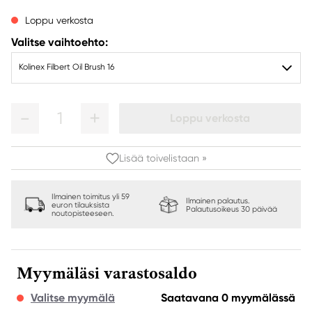
Loppu verkosta
Valitse vaihtoehto:
Kolinex Filbert Oil Brush 16
1
Loppu verkosta
Lisää toivelistaan »
Ilmainen toimitus yli 59
Ilmainen palautus.
euron tilauksista
Palautusoikeus 30 päivää
noutopisteeseen.
Myymäläsi varastosaldo
Valitse myymälä
Saatavana 0 myymälässä