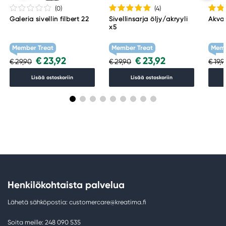
(0
)
(4
)
Galeria sivellin filbert 22
Sivellinsarja öljy/akryyli
Akvar
x5
Member Treat
Member Treat
Memb
€ 23,92
€ 23,92
€ 29,90
€ 29,90
€ 19,
Lisää ostoskoriin
Lisää ostoskoriin
Henkilökohtaista palvelua
Lähetä sähköpostia: customercare@kreatima.fi
Soita meille: 248 090 535