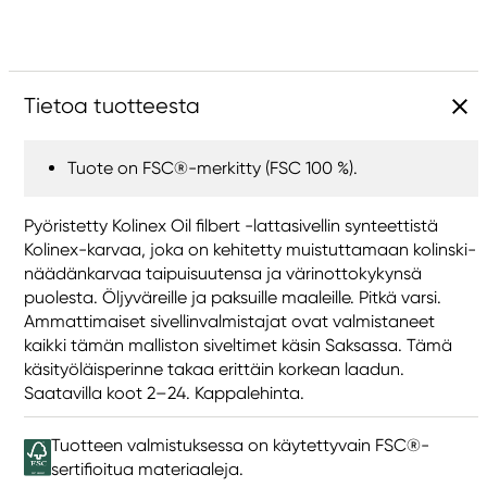
Tietoa tuotteesta
Tuote on FSC®-merkitty (FSC 100 %).
Pyöristetty Kolinex Oil filbert -lattasivellin synteettistä
Kolinex-karvaa, joka on kehitetty muistuttamaan kolinski-
näädänkarvaa taipuisuutensa ja värinottokykynsä
puolesta. Öljyväreille ja paksuille maaleille. Pitkä varsi.
Ammattimaiset sivellinvalmistajat ovat valmistaneet
kaikki tämän malliston siveltimet käsin Saksassa. Tämä
käsityöläisperinne takaa erittäin korkean laadun.
Saatavilla koot 2–24. Kappalehinta.
Tuotteen valmistuksessa on käytettyvain FSC®-
sertifioitua materiaaleja.