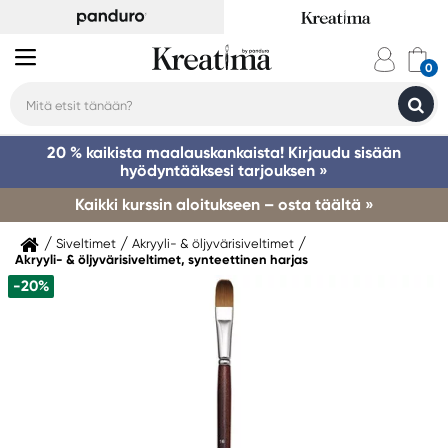
20 % kaikista maalauskankaista! Kirjaudu sisään
hyödyntääksesi tarjouksen »
Kaikki kurssin aloitukseen – osta täältä »
Siveltimet
Akryyli- & öljyvärisiveltimet
Akryyli- & öljyvärisiveltimet, synteettinen harjas
-20%