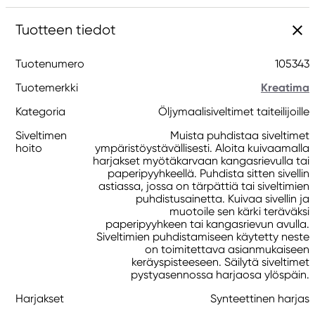
Tuotteen tiedot
Tuotenumero
105343
Tuotemerkki
Kreatima
Kategoria
Öljymaalisiveltimet taiteilijoille
Siveltimen
Muista puhdistaa siveltimet
hoito
ympäristöystävällisesti. Aloita kuivaamalla
harjakset myötäkarvaan kangasrievulla tai
paperipyyhkeellä. Puhdista sitten sivellin
astiassa, jossa on tärpättiä tai siveltimien
puhdistusainetta. Kuivaa sivellin ja
muotoile sen kärki teräväksi
paperipyyhkeen tai kangasrievun avulla.
Siveltimien puhdistamiseen käytetty neste
on toimitettava asianmukaiseen
keräyspisteeseen. Säilytä siveltimet
pystyasennossa harjaosa ylöspäin.
Harjakset
Synteettinen harjas