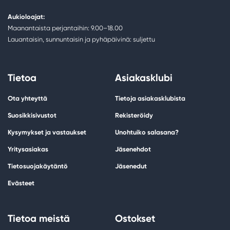
Aukioloajat:
Maanantaista perjantaihin: 9.00–18.00
Lauantaisin, sunnuntaisin ja pyhäpäivinä: suljettu
Tietoa
Asiakasklubi
Ota yhteyttä
Tietoja asiakasklubista
Suosikkisivustot
Rekisteröidy
Kysymykset ja vastaukset
Unohtuiko salasana?
Yritysasiakas
Jäsenehdot
Tietosuojakäytäntö
Jäsenedut
Evästeet
Tietoa meistä
Ostokset