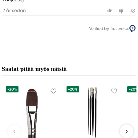
2 år sedan
Verified by Trustvoice
Saatat pitää myös näistä
-20%
-20%
-20