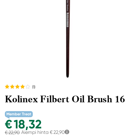
(1
)
Kolinex Filbert Oil Brush 16
Member Treat
€ 18,32
Aiempi hinta
€ 22,90
€ 22,90