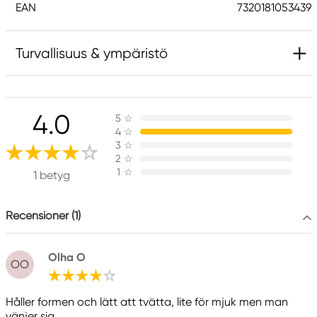
EAN
7320181053439
Turvallisuus & ympäristö
Vastuullinen EU
4.0
5
☆
Kreatima
4
☆
Panduro
3
☆
205 14 Malmö, Sweden
2
☆
1
☆
www.panduro.com
1 betyg
+46 (04) 22 30 70
Recensioner (1)
Olha O
OO
Håller formen och lätt att tvätta, lite för mjuk men man
vänjer sig