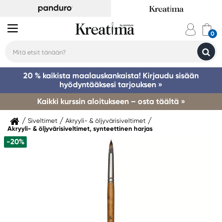
20 % kaikista maalauskankaista! Kirjaudu sisään
hyödyntääksesi tarjouksen »
Kaikki kurssin aloitukseen – osta täältä »
Siveltimet
Akryyli- & öljyvärisiveltimet
Akryyli- & öljyvärisiveltimet, synteettinen harjas
-20%