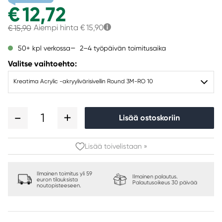
€ 12,72
Aiempi hinta
€ 15,90
€ 15,90
2–4 työpäivän toimitusaika
50+ kpl verkossa
Valitse vaihtoehto:
Kreatima Acrylic -akryylivärisivellin Round 3M-RO 10
1
Lisää ostoskoriin
Lisää toivelistaan »
Ilmainen toimitus yli 59
Ilmainen palautus.
euron tilauksista
Palautusoikeus 30 päivää
noutopisteeseen.