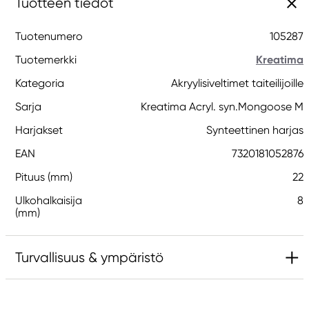
Tuotteen tiedot
Tuotenumero
105287
Tuotemerkki
Kreatima
Kategoria
Akryylisiveltimet taiteilijoille
Sarja
Kreatima Acryl. syn.Mongoose M
Harjakset
Synteettinen harjas
EAN
7320181052876
Pituus (mm)
22
Ulkohalkaisija
8
(mm)
Turvallisuus & ympäristö
Vastuullinen EU