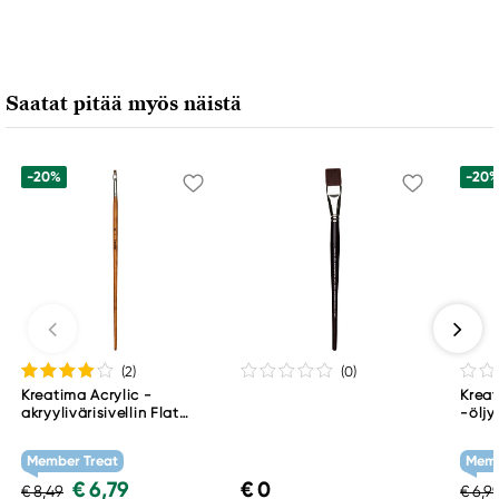
Kreatima
Panduro
205 14 Malmö, Sweden
Saatat pitää myös näistä
www.panduro.com
+46 (04) 22 30 70
-20%
-20
(2
)
(0
)
Kreatima Acrylic -
Kreat
akryylivärisivellin Flat
-öljy
3M-F 4
OV 6
Member Treat
Memb
€ 6,79
€ 0
€ 8,49
€ 6,9