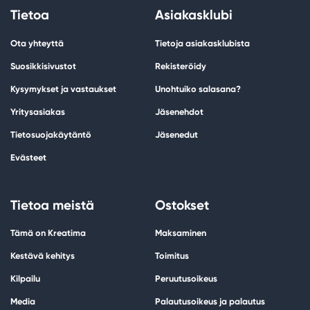
Tietoa
Asiakasklubi
Ota yhteyttä
Tietoja asiakasklubista
Suosikkisivustot
Rekisteröidy
Kysymykset ja vastaukset
Unohtuiko salasana?
Yritysasiakas
Jäsenehdot
Tietosuojakäytäntö
Jäsenedut
Evästeet
Tietoa meistä
Ostokset
Tämä on Kreatima
Maksaminen
Kestävä kehitys
Toimitus
Kilpailu
Peruutusoikeus
Media
Palautusoikeus ja palautus