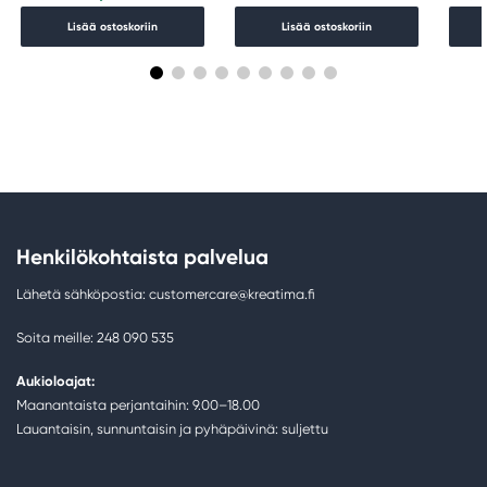
Lisää ostoskoriin
Lisää ostoskoriin
Henkilökohtaista palvelua
Lähetä sähköpostia: customercare@kreatima.fi
Soita meille: 248 090 535
Aukioloajat:
Maanantaista perjantaihin: 9.00–18.00
Lauantaisin, sunnuntaisin ja pyhäpäivinä: suljettu