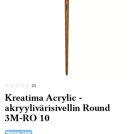
(0
)
Kreatima Acrylic -
akryylivärisivellin Round
3M-RO 10
Member Treat