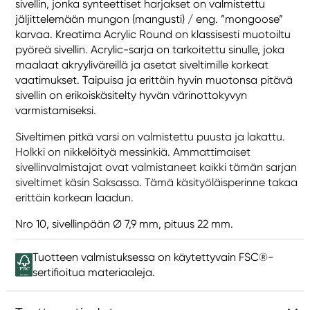
sivellin, jonka synteettiset harjakset on valmistettu
jäljittelemään mungon (mangusti) / eng. ”mongoose”
karvaa. Kreatima Acrylic Round on klassisesti muotoiltu
pyöreä sivellin. Acrylic-sarja on tarkoitettu sinulle, joka
maalaat akryyliväreillä ja asetat siveltimille korkeat
vaatimukset. Taipuisa ja erittäin hyvin muotonsa pitävä
sivellin on erikoiskäsitelty hyvän värinottokyvyn
varmistamiseksi.
Siveltimen pitkä varsi on valmistettu puusta ja lakattu.
Holkki on nikkelöityä messinkiä. Ammattimaiset
sivellinvalmistajat ovat valmistaneet kaikki tämän sarjan
siveltimet käsin Saksassa. Tämä käsityöläisperinne takaa
erittäin korkean laadun.
Nro 10, sivellinpään Ø 7,9 mm, pituus 22 mm.
Tuotteen valmistuksessa on käytettyvain FSC®-
sertifioitua materiaaleja.