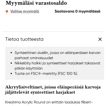
Myymäläsi varastosaldo
Valitse myymälä
Saatavana 0 myymälässä
Tietoa tuotteesta
Synteettinen sivellin, jossa on eläinperäisen karvan
parhaat ominaisuudet
Nikkelöity holkki ja synteettiset harjakset takaavat
pitkän käyttöiän
Tuote on FSC®-merkitty (FSC 100 %).
Akryylisiveltimet, joissa eläinperäisiä karvoja
jäljittelevät synteettiset harjakset
Kreatima Acrylic Round on erittäin laadukas filbert-