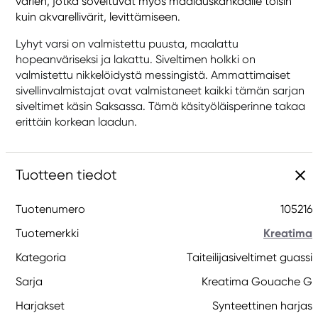
värien, jotka soveltuvat myös maalauskankaalle toisin
kuin akvarellivärit, levittämiseen.
Lyhyt varsi on valmistettu puusta, maalattu
hopeanväriseksi ja lakattu. Siveltimen holkki on
valmistettu nikkelöidystä messingistä. Ammattimaiset
sivellinvalmistajat ovat valmistaneet kaikki tämän sarjan
siveltimet käsin Saksassa. Tämä käsityöläisperinne takaa
erittäin korkean laadun.
Tuotteen tiedot
Tuotenumero
105216
Tuotemerkki
Kreatima
Kategoria
Taiteilijasiveltimet guassi
Sarja
Kreatima Gouache G
Harjakset
Synteettinen harjas