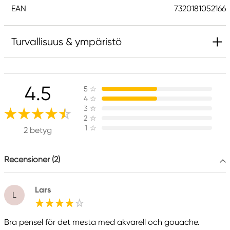
EAN
7320181052166
Turvallisuus & ympäristö
Vastuullinen EU
4.5
5
☆
Kreatima
4
☆
Panduro
3
☆
205 14 Malmö, Sweden
2
☆
1
☆
www.panduro.com
2 betyg
+46 (04) 22 30 70
Recensioner (2)
Lars
L
Bra pensel för det mesta med akvarell och gouache.