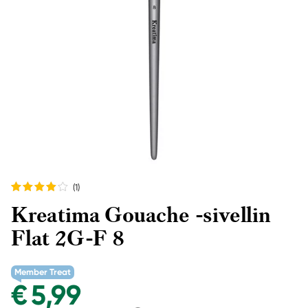
(1
)
Kreatima Gouache -sivellin
Flat 2G-F 8
Member Treat
€ 5,99