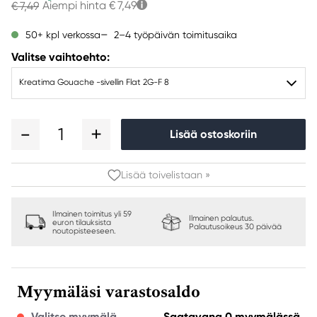
Aiempi hinta
€ 7,49
€ 7,49
2–4 työpäivän toimitusaika
50+ kpl verkossa
Valitse vaihtoehto:
Kreatima Gouache -sivellin Flat 2G-F 8
1
Lisää ostoskoriin
Lisää toivelistaan »
Ilmainen toimitus yli 59
Ilmainen palautus.
euron tilauksista
Palautusoikeus 30 päivää
noutopisteeseen.
Myymäläsi varastosaldo
Valitse myymälä
Saatavana 0 myymälässä