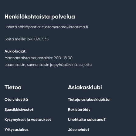
Henkilökohtaista palvelua
Lähetä sähköpostia: customercare@kreatima.fi
Soita meille: 248 090 535
Aukioloajat:
Maanantaista perjantaihin: 9.00–18.00
Lauantaisin, sunnuntaisin ja pyhäpäivinä: suljettu
Tietoa
Asiakasklubi
Ota yhteyttä
Tietoja asiakasklubista
Suosikkisivustot
Rekisteröidy
Kysymykset ja vastaukset
Unohtuiko salasana?
Yritysasiakas
Jäsenehdot