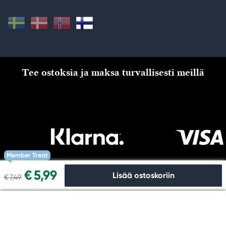
Tee ostoksia ja maksa turvallisesti meillä
Member Treat
€ 5,99
Lisää ostoskoriin
€ 7,49
Kassalle