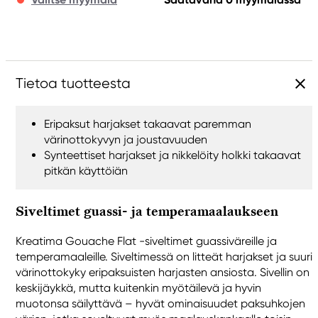
Tietoa tuotteesta
Eripaksut harjakset takaavat paremman
värinottokyvyn ja joustavuuden
Synteettiset harjakset ja nikkelöity holkki takaavat
pitkän käyttöiän
Siveltimet guassi- ja temperamaalaukseen
Kreatima Gouache Flat -siveltimet guassiväreille ja
temperamaaleille. Siveltimessä on litteät harjakset ja suuri
värinottokyky eripaksuisten harjasten ansiosta. Sivellin on
keskijäykkä, mutta kuitenkin myötäilevä ja hyvin
muotonsa säilyttävä – hyvät ominaisuudet paksuhkojen