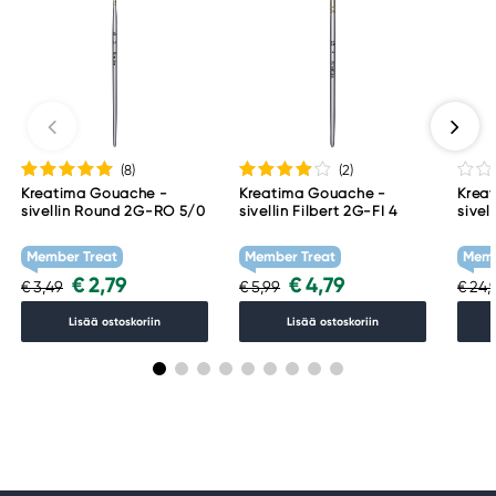
(8
)
(2
)
Kreatima Gouache -
Kreatima Gouache -
Krea
sivellin Round 2G-RO 5/0
sivellin Filbert 2G-FI 4
sivel
#6, p
Member Treat
Member Treat
Memb
€ 2,79
€ 4,79
€ 3,49
€ 5,99
€ 24,
Lisää ostoskoriin
Lisää ostoskoriin