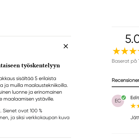
5.
Baserat på 
htaiseen työskentelyyn
kkaus sisältää 5 erilaista
Recensioner 
lla ja muilla maalaustekniikoilla.
tuinen luonne ja erinomainen
Edi
le maalaamisen ystäville.
EC
t. Sienet ovat 100 %
Jät
inen, ja siksi verkkokaupan kuva