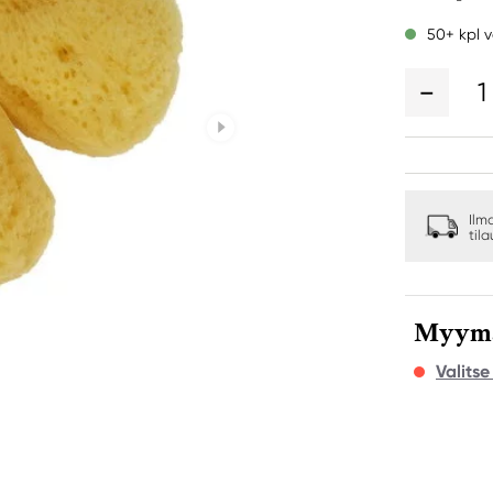
50+ kpl v
1
Ilm
til
Myymäl
Valits