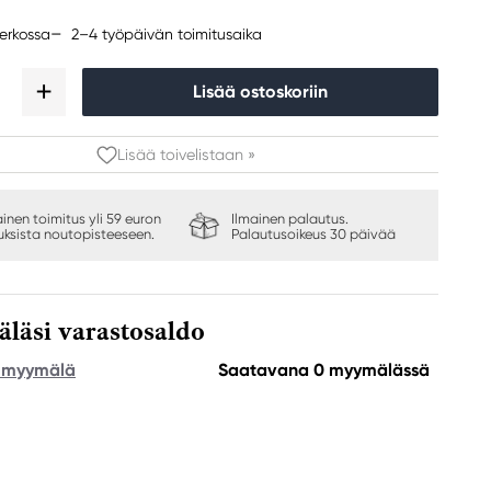
2–4 työpäivän toimitusaika
erkossa
Lisää ostoskoriin
Lisää toivelistaan »
ainen toimitus yli 59 euron
Ilmainen palautus.
auksista noutopisteeseen.
Palautusoikeus 30 päivää
äsi varastosaldo
e myymälä
Saatavana 0 myymälässä