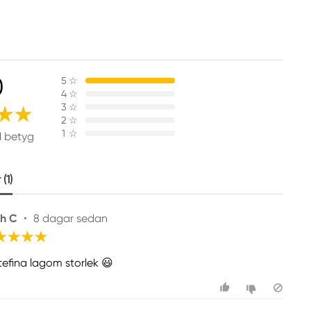
0
5
☆
4
☆
3
☆
2
☆
1
☆
1 betyg
(1)
th C
•
8 dagar sedan
tefina lagom storlek 😃