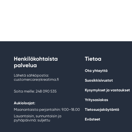
Henkilökohtaista
Tietoa
palvelua
Ota yhteyttä
Lähetä sähköpostia:
customercare@kreatima.fi
Suosikkisivustot
Kysymykset ja vastaukset
Soita meille: 248 090 535
Yritysasiakas
Aukioloajat:
Maanantaista perjantaihin: 9.00–18.00
Tietosuojakäytäntö
Lauantaisin, sunnuntaisin ja
Evästeet
pyhäpäivinä: suljettu