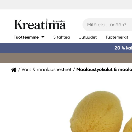
Tuotteemme
5 tähteä
Uutuudet
Tuotemerkit
20 % ka
Värit & maalausnesteet
Maalaustyökalut & maala