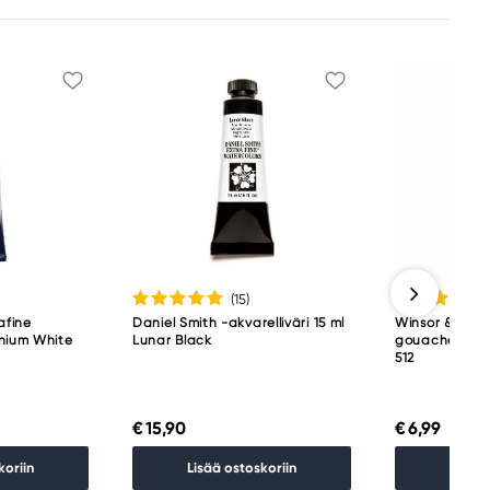
(15
)
afine
Daniel Smith -akvarelliväri 15 ml
Winsor & New
anium White
Lunar Black
gouache 14 m
512
€ 15,90
€ 6,99
koriin
Lisää ostoskoriin
Lisää 