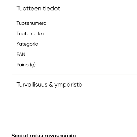
Tuotteen tiedot
Tuotenumero
Tuotemerkki
Kategoria
EAN
Paino (g)
Turvallisuus & ympäristö
Vastuullinen EU
Kreatima
Panduro
205 14 Malmö, Sweden
Saatat pitää myös näistä
www.panduro.com