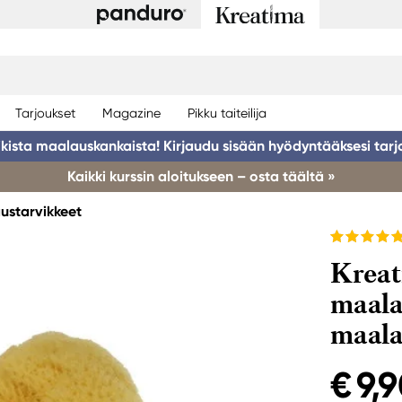
Tarjoukset
Magazine
Pikku taiteilija
ikista maalauskankaista! Kirjaudu sisään hyödyntääksesi tarj
Kaikki kurssin aloitukseen – osta täältä »
ustarvikkeet
Kreat
maala
maala
€ 9,