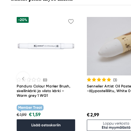
+46 (04) 22 30 70
-20%
(0
)
(3
)
Panduro Colour Marker Brush,
Sennelier Artist Oil Paste
sivellinkärki ja viisto kärki –
-öljypastelliliitu, White 
Warm grey 1 WG1
Member Treat
€ 1,59
€ 2,99
€ 1,99
Loppu verkosta
Lisää ostoskoriin
Etsi myymälästä