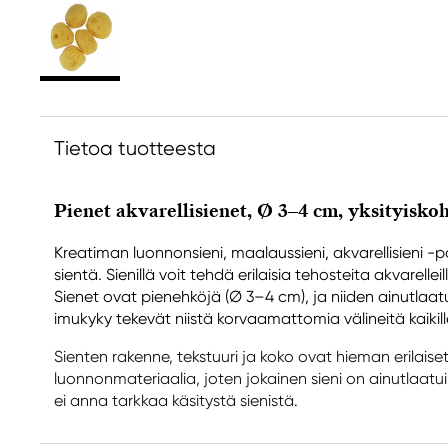
Tietoa tuotteesta
Pienet akvarellisienet, Ø 3–4 cm, yksityisko
Kreatiman luonnonsieni, maalaussieni, akvarellisieni -pa
sientä. Sienillä voit tehdä erilaisia tehosteita akvarellei
Sienet ovat pienehköjä (Ø 3–4 cm), ja niiden ainutlaa
imukyky tekevät niistä korvaamattomia välineitä kaikil
Sienten rakenne, tekstuuri ja koko ovat hieman erilaise
luonnonmateriaalia, joten jokainen sieni on ainutlaatu
ei anna tarkkaa käsitystä sienistä.