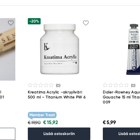
-20%
(0
)
(0
)
l
Kreatima Acrylic -akryyliväri
Daler-Rowney Aqu
001
500 ml – Titanium White PW 6
Gouache 15 ml Tit
009
Member Treat
€ 15,92
€ 5,99
€ 19,90
Lisää ostoskoriin
Lisää ostos