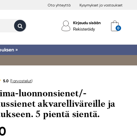
Ota yhteyttä
Kysymykset ja vastaukset
Kirjaudu sisään
Rekisteröidy
ouksen »
5.0
(1
arvostelut
)
ima-luonnonsienet/-
ussienet akvarelliväreille ja
ukseen. 5 pientä sientä.
90