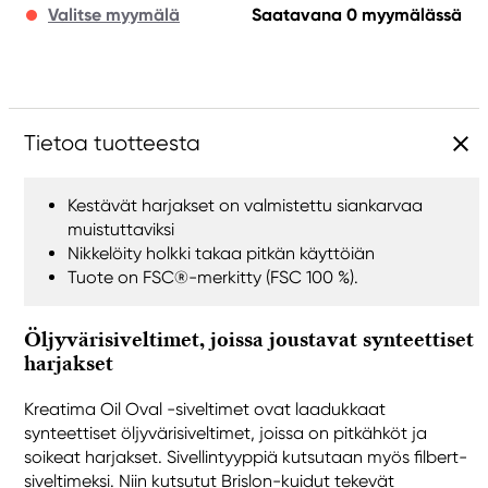
Valitse myymälä
Saatavana 0 myymälässä
Tietoa tuotteesta
Kestävät harjakset on valmistettu siankarvaa
muistuttaviksi
Nikkelöity holkki takaa pitkän käyttöiän
Tuote on FSC®-merkitty (FSC 100 %).
Öljyvärisiveltimet, joissa joustavat synteettiset
harjakset
Kreatima Oil Oval -siveltimet ovat laadukkaat
synteettiset öljyvärisiveltimet, joissa on pitkähköt ja
soikeat harjakset. Sivellintyyppiä kutsutaan myös filbert-
siveltimeksi. Niin kutsutut Brislon-kuidut tekevät