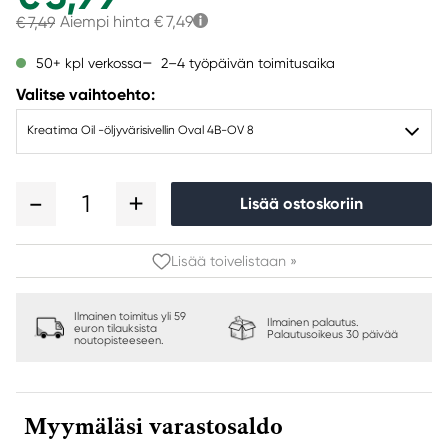
Aiempi hinta
€ 7,49
€ 7,49
2–4 työpäivän toimitusaika
50+ kpl verkossa
Valitse vaihtoehto:
Kreatima Oil -öljyvärisivellin Oval 4B-OV 8
1
Lisää ostoskoriin
Lisää toivelistaan »
Ilmainen toimitus yli 59
Ilmainen palautus.
euron tilauksista
Palautusoikeus 30 päivää
noutopisteeseen.
Myymäläsi varastosaldo