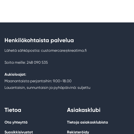
Henkilökohtaista palvelua
Lähetä sähköpostia: customercare@kreatima.fi
Soita meille: 248 090 535
Aukioloajat:
Maanantaista perjantaihin: 9.00–18.00
Lauantaisin, sunnuntaisin ja pyhäpäivinä: suljettu
Tietoa
Asiakasklubi
Ota yhteyttä
Tietoja asiakasklubista
Suosikkisivustot
Rekisteröidy