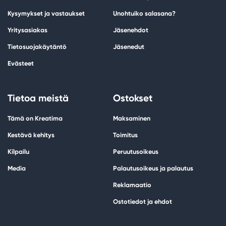
Kysymykset ja vastaukset
Unohtuiko salasana?
Yritysasiakas
Jäsenehdot
Tietosuojakäytäntö
Jäsenedut
Evästeet
Tietoa meistä
Ostokset
Tämä on Kreatima
Maksaminen
Kestävä kehitys
Toimitus
Kilpailu
Peruutusoikeus
Media
Palautusoikeus ja palautus
Reklamaatio
Ostotiedot ja ehdot