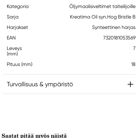
Kategoria
Öljymaalisiveltimet taiteilijoille
Sarja
Kreatima Oil syn.Hog Bristle B
Harjakset
Synteettinen harjas
EAN
7320181053569
Leveys
7
(mm)
Pituus (mm)
18
Turvallisuus & ympäristö
Vastuullinen EU
Kreatima
Panduro
205 14 Malmö, Sweden
Saatat pitää myös näistä
www.panduro.com