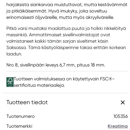
harjaksista siankarvaa muistuttavat, mutta kestävämmät
ja pitkäikäisemmät. Hyvä imukyky, joka soveltuu
erinomaisesti öljyväreille, mutta myös akryyliväreille.
Pitkä varsi mustaksi maalattua puuta ja holkki nikkelöityä
messinkiä. Ammattimaiset sivellinvalmistajat ovat
valmistaneet kaikki tämän sarjan siveltimet käsin
Saksassa. Tämä käsityöläisperinne takaa erittäin korkean
laadun.
Nro 8, sivellinpään leveys 6,7 mm, pituus 18 mm.
Tuotteen valmistuksessa on käytettyvain FSC®-
sertifioitua materiaaleja.
Tuotteen tiedot
Tuotenumero
105356
Tuotemerkki
Kreatima