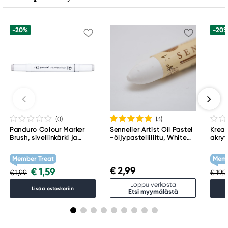
+46 (04) 22 30 70
-20%
-20
(0
)
(3
)
Panduro Colour Marker
Sennelier Artist Oil Pastel
Kreat
Brush, sivellinkärki ja
-öljypastelliliitu, White
akryy
viisto kärki – Warm grey 1
001
Tita
WG1
Member Treat
Memb
€ 2,99
€ 1,59
€ 1,99
€ 19,
Loppu verkosta
Lisää ostoskoriin
Etsi myymälästä