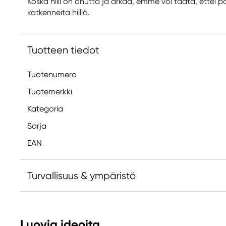
Koska hiili on ohutta ja arkaa, emme voi taata, ettei 
katkenneita hiiliä.
Tuotteen tiedot
Tuotenumero
Tuotemerkki
Kategoria
Sarja
EAN
Turvallisuus & ympäristö
Vastuullinen EU
Luovia ideoita