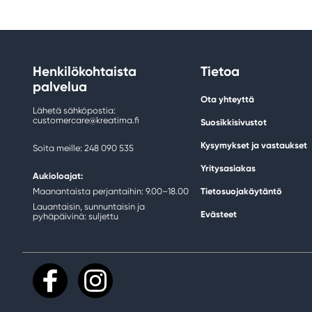
Henkilökohtaista
Tietoa
palvelua
Ota yhteyttä
Lähetä sähköpostia:
customercare@kreatima.fi
Suosikkisivustot
Kysymykset ja vastaukset
Soita meille: 248 090 535
Yritysasiakas
Aukioloajat:
Maanantaista perjantaihin: 9.00–18.00
Tietosuojakäytäntö
Lauantaisin, sunnuntaisin ja
Evästeet
pyhäpäivinä: suljettu