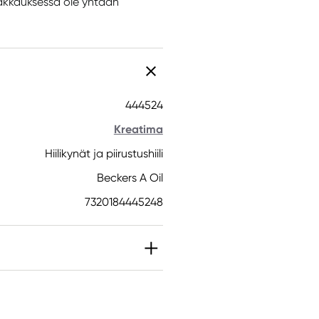
pakkauksessa ole yhtään
444524
Kreatima
Hiilikynät ja piirustushiili
Beckers A Oil
7320184445248