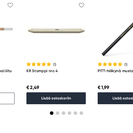
(1
)
(1
)
l.liitu
KR Stomppi nro 4
PITT-hiilikynä musta
€ 2,49
€ 1,99
Lisää ostoskoriin
Lisää ostos