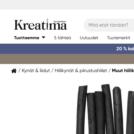
Tuotteemme
5 tähteä
Uutuudet
Tuotemerkit
20 % ka
Kynät & liidut
Hiilikynät & piirustushiilet
Muut hiili