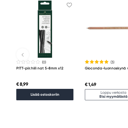
(0
)
(3
)
PITT-piir.hiili nat 5-8mm x12
Gioconda-luonnoskynä va
€ 8,99
€ 1,49
Loppu verkosta
Lisää ostoskoriin
Etsi myymälästä