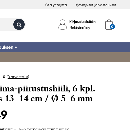
Ota yhteyttä
Kysymykset ja vastaukset
Kirjaudu sisään
Rekisteröidy
ouksen »
0
(0
arvostelut
)
ma-piirustushiili, 6 kpl.
s 13–14 cm / Ø 5–6 mm
49
4–5 työpäivän toimitusaika
erkossa