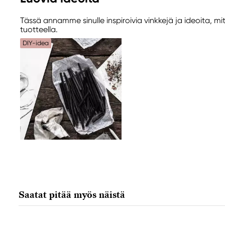
Kreatima
Panduro
Tässä annamme sinulle inspiroivia vinkkejä ja ideoita, mi
205 14 Malmö, Sweden
tuotteella.
www.panduro.com
DIY-idea
+46 (04) 22 30 70
Saatat pitää myös näistä