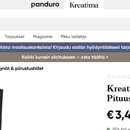
Tarjoukset
Magazine
Pikku taiteilija
ikista maalauskankaista! Kirjaudu sisään hyödyntääksesi tarj
Kaikki kurssin aloitukseen – osta täältä »
kynät & piirustushiilet
Kreati
Pituu
€ 3,
50+ kpl v