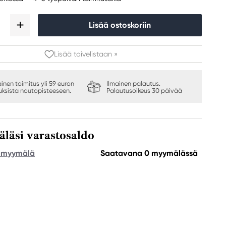
Lisää ostoskoriin
Lisää toivelistaan »
ainen toimitus yli 59 euron
Ilmainen palautus.
auksista noutopisteeseen.
Palautusoikeus 30 päivää
äsi varastosaldo
e myymälä
Saatavana 0 myymälässä