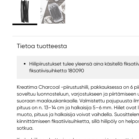
Tietoa tuotteesta
Hiilipiirustukset tulee yleensä aina käsitellä fiksat
fiksatiivisuihketta 180090
Kreatima Charcoal -piirustushiili, pakkauksessa on 6 piirus
soveltuu luonnosteluun, varjostukseen ja piirtämiseen u
suoraan maalauskankaalle. Valmistettu pajupuusta ilman
pituus on n. 13–14 cm ja halkaisija 5–6 mm. Hiilet ovat
muoto, pituus ja halkaisija voivat vaihdella. Suosittelem
kiinnittämiseen fiksatiivisuihketta, sillä hiilipöly on help
sotkua.