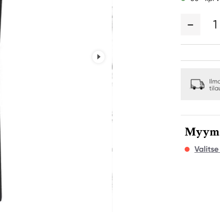
1
Ilm
til
Myymäl
Valits