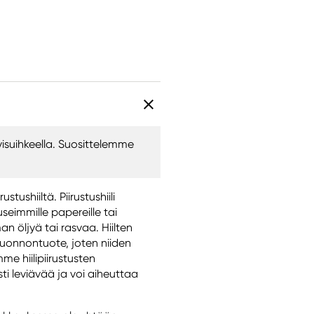
iivisuihkeella. Suosittelemme
tushiiltä. Piirustushiili
seimmille papereille tai
 öljyä tai rasvaa. Hiilten
 luonnontuote, joten niiden
me hiilipiirustusten
osti leviävää ja voi aiheuttaa