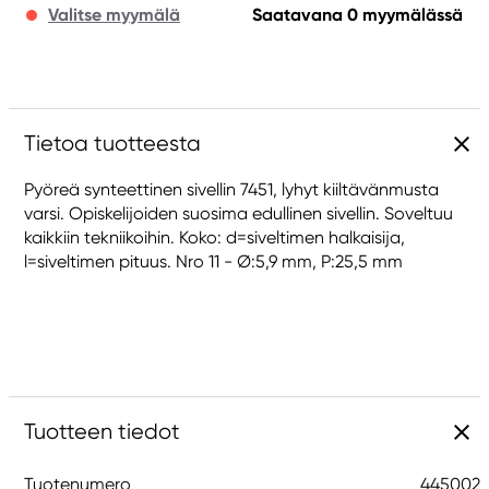
Valitse myymälä
Saatavana 0 myymälässä
Tietoa tuotteesta
Pyöreä synteettinen sivellin 7451, lyhyt kiiltävänmusta
varsi. Opiskelijoiden suosima edullinen sivellin. Soveltuu
kaikkiin tekniikoihin. Koko: d=siveltimen halkaisija,
l=siveltimen pituus. Nro 11 - Ø:5,9 mm, P:25,5 mm
Tuotteen tiedot
Tuotenumero
445002