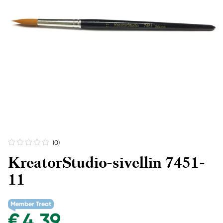
(0
)
KreatorStudio-sivellin 7451-
11
Member Treat
€ 4,39