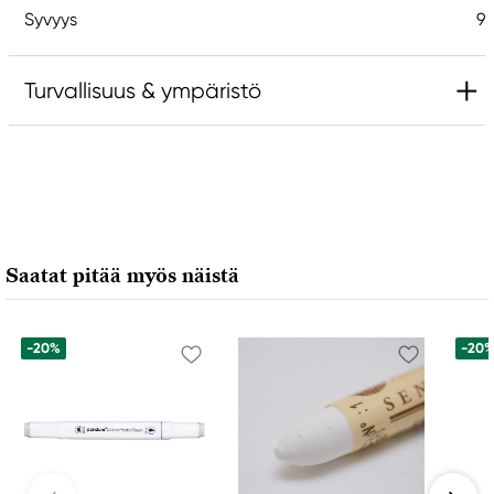
Syvyys
9
Turvallisuus & ympäristö
Vastuullinen EU
Kreatorstudio
Northline AB
Agrarvägen 10
Saatat pitää myös näistä
175 44 Järfälla, Sweden
info@northline.se
-20%
-20