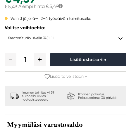
Aiempi hinta
€ 5,49
€ 5,49
2–4 työpäivän toimitusaika
Vain 3 jäljellä
Valitse vaihtoehto:
KreatorStudio-sivellin 7451-11
1
Lisää ostoskoriin
Lisää toivelistaan »
Ilmainen toimitus yli 59
Ilmainen palautus.
euron tilauksista
Palautusoikeus 30 päivää
noutopisteeseen.
Myymäläsi varastosaldo