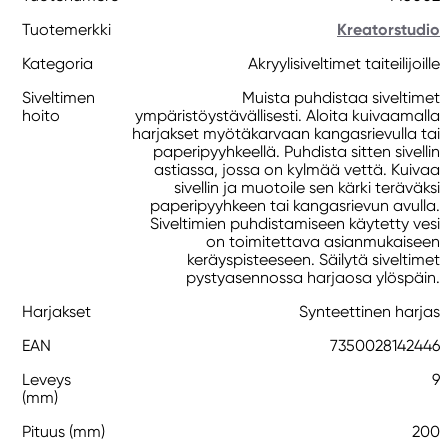
Tuotemerkki
Kreatorstudio
Kategoria
Akryylisiveltimet taiteilijoille
Siveltimen
Muista puhdistaa siveltimet
hoito
ympäristöystävällisesti. Aloita kuivaamalla
harjakset myötäkarvaan kangasrievulla tai
paperipyyhkeellä. Puhdista sitten sivellin
astiassa, jossa on kylmää vettä. Kuivaa
sivellin ja muotoile sen kärki teräväksi
paperipyyhkeen tai kangasrievun avulla.
Siveltimien puhdistamiseen käytetty vesi
on toimitettava asianmukaiseen
keräyspisteeseen. Säilytä siveltimet
pystyasennossa harjaosa ylöspäin.
Harjakset
Synteettinen harjas
EAN
7350028142446
Leveys
9
(mm)
Pituus (mm)
200