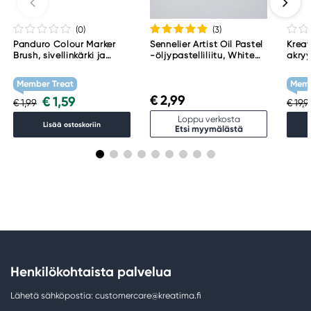
(0
)
(3
)
Panduro Colour Marker
Sennelier Artist Oil Pastel
Kreat
Brush, sivellinkärki ja
-öljypastelliliitu, White
akryy
viisto kärki – Warm grey 1
001
Tita
WG1
Member Treat
Memb
€ 2,99
€ 1,59
€ 1,99
€ 19,
Loppu verkosta
Lisää ostoskoriin
Etsi myymälästä
Henkilökohtaista palvelua
Lähetä sähköpostia: customercare@kreatima.fi