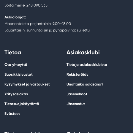
Soita meille: 248 090 535
Aukioloajat:
Maanantaista perjantaihin: 9.00–18.00
Lauantaisin, sunnuntaisin ja pyhäpäivinä: suljettu
Tietoa
Asiakasklubi
Ota yhteyttä
Tietoja asiakasklubista
Suosikkisivustot
Rekisteröidy
Kysymykset ja vastaukset
Unohtuiko salasana?
Yritysasiakas
Jäsenehdot
Tietosuojakäytäntö
Jäsenedut
Evästeet