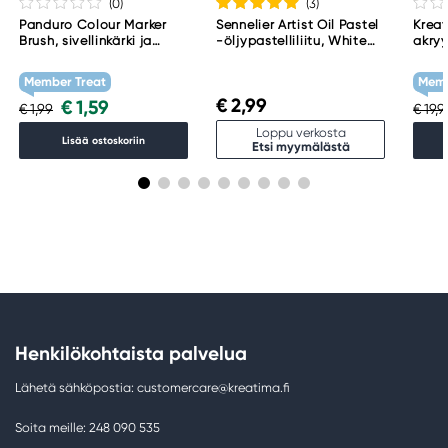
(0
)
(3
)
Panduro Colour Marker
Sennelier Artist Oil Pastel
Kreat
Brush, sivellinkärki ja
-öljypastelliliitu, White
akryy
viisto kärki – Warm grey 1
001
Tita
WG1
Member Treat
Memb
€ 2,99
€ 1,59
€ 1,99
€ 19,
Loppu verkosta
Lisää ostoskoriin
Etsi myymälästä
Henkilökohtaista palvelua
Lähetä sähköpostia: customercare@kreatima.fi
Soita meille: 248 090 535