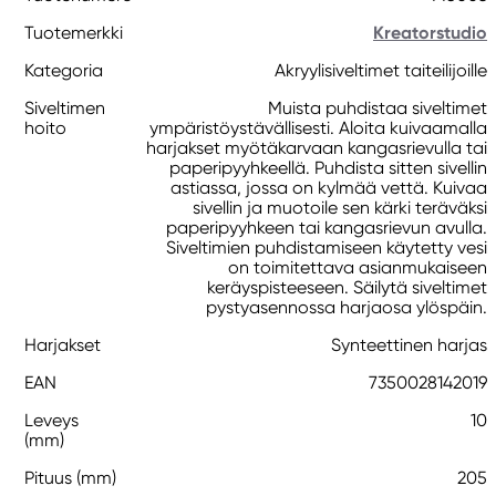
Tuotemerkki
Kreatorstudio
Kategoria
Akryylisiveltimet taiteilijoille
Siveltimen
Muista puhdistaa siveltimet
hoito
ympäristöystävällisesti. Aloita kuivaamalla
harjakset myötäkarvaan kangasrievulla tai
paperipyyhkeellä. Puhdista sitten sivellin
astiassa, jossa on kylmää vettä. Kuivaa
sivellin ja muotoile sen kärki teräväksi
paperipyyhkeen tai kangasrievun avulla.
Siveltimien puhdistamiseen käytetty vesi
on toimitettava asianmukaiseen
keräyspisteeseen. Säilytä siveltimet
pystyasennossa harjaosa ylöspäin.
Harjakset
Synteettinen harjas
EAN
7350028142019
Leveys
10
(mm)
Pituus (mm)
205