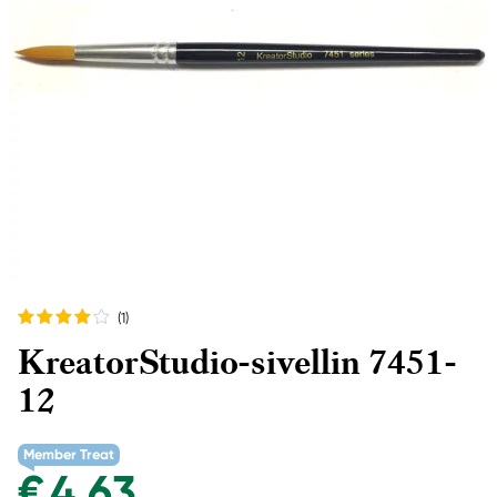
(1
)
KreatorStudio-sivellin 7451-
12
Member Treat
€ 4,63