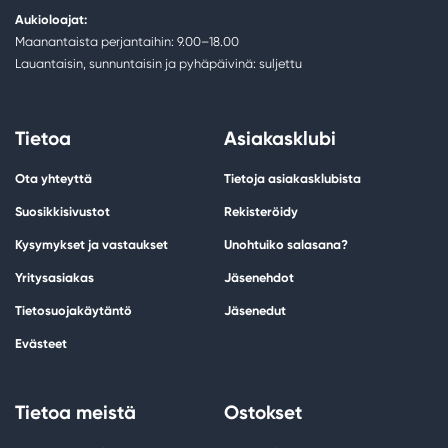
Aukioloajat:
Maanantaista perjantaihin: 9.00–18.00
Lauantaisin, sunnuntaisin ja pyhäpäivinä: suljettu
Tietoa
Asiakasklubi
Ota yhteyttä
Tietoja asiakasklubista
Suosikkisivustot
Rekisteröidy
Kysymykset ja vastaukset
Unohtuiko salasana?
Yritysasiakas
Jäsenehdot
Tietosuojakäytäntö
Jäsenedut
Evästeet
Tietoa meistä
Ostokset