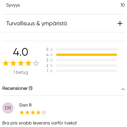
Syvyys
10
Turvallisuus & ympäristö
Vastuullinen EU
4.0
5
☆
Kreatorstudio
4
☆
Northline AB
3
☆
Agrarvägen 10
2
☆
1
☆
175 44 Järfälla, Sweden
1 betyg
info@northline.se
Recensioner (1)
Dan R
DR
Bra pris snabb leverans varför tveka!