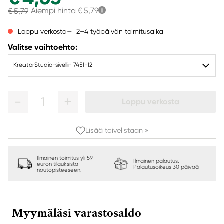
Aiempi hinta
€ 5,79
€ 5,79
2–4 työpäivän toimitusaika
Loppu verkosta
Valitse vaihtoehto:
KreatorStudio-sivellin 7451-12
1
Loppu verkosta
Lisää toivelistaan »
Ilmainen toimitus yli 59
Ilmainen palautus.
euron tilauksista
Palautusoikeus 30 päivää
noutopisteeseen.
Myymäläsi varastosaldo