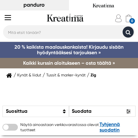
20 % kaikista maalauskankaista! Kirjaudu sisään
hyödyntääksesi tarjouksen »
Kaikki kurssin aloitukseen – osta täältä »
Kynät & liidut
Tussit & marker-kynät
Zig
Suosittua
Suodata
Tyhjennä
Näytä ainoastaan verkkovarastossa olevat
suodatin
tuotteet