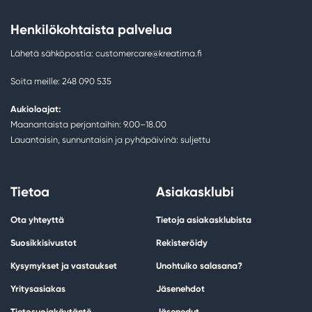
Henkilökohtaista palvelua
Lähetä sähköpostia: customercare@kreatima.fi
Soita meille: 248 090 535
Aukioloajat:
Maanantaista perjantaihin: 9.00–18.00
Lauantaisin, sunnuntaisin ja pyhäpäivinä: suljettu
Tietoa
Asiakasklubi
Ota yhteyttä
Tietoja asiakasklubista
Suosikkisivustot
Rekisteröidy
Kysymykset ja vastaukset
Unohtuiko salasana?
Yritysasiakas
Jäsenehdot
Tietosuojakäytäntö
Jäsenedut