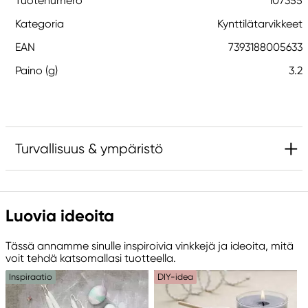
Tuotenumero
107355
Kategoria
Kynttilätarvikkeet
EAN
7393188005633
Paino (g)
3.2
Turvallisuus & ympäristö
Luovia ideoita
Tässä annamme sinulle inspiroivia vinkkejä ja ideoita, mitä
voit tehdä katsomallasi tuotteella.
Inspiraatio
DIY-idea