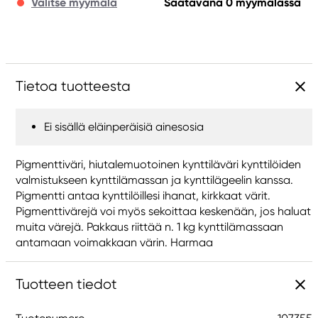
Valitse myymälä
Saatavana 0 myymälässä
Tietoa tuotteesta
Ei sisällä eläinperäisiä ainesosia
Pigmenttiväri, hiutalemuotoinen kynttiläväri kynttilöiden
valmistukseen kynttilämassan ja kynttilägeelin kanssa.
Pigmentti antaa kynttilöillesi ihanat, kirkkaat värit.
Pigmenttivärejä voi myös sekoittaa keskenään, jos haluat
muita värejä. Pakkaus riittää n. 1 kg kynttilämassaan
antamaan voimakkaan värin. Harmaa
Tuotteen tiedot