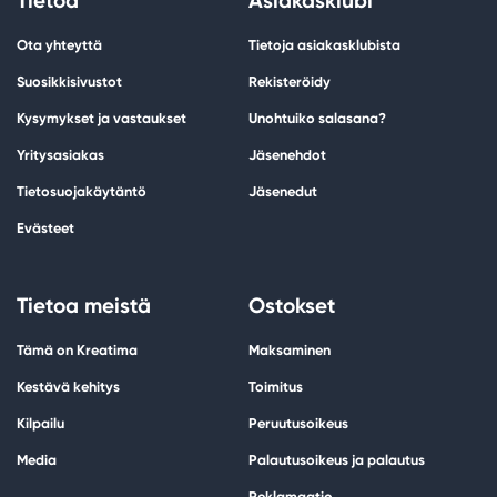
Tietoa
Asiakasklubi
Ota yhteyttä
Tietoja asiakasklubista
Suosikkisivustot
Rekisteröidy
Kysymykset ja vastaukset
Unohtuiko salasana?
Yritysasiakas
Jäsenehdot
Tietosuojakäytäntö
Jäsenedut
Evästeet
Tietoa meistä
Ostokset
Tämä on Kreatima
Maksaminen
Kestävä kehitys
Toimitus
Kilpailu
Peruutusoikeus
Media
Palautusoikeus ja palautus
Reklamaatio