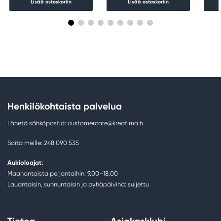
Lisää ostoskoriin
Lisää ostoskoriin
Henkilökohtaista palvelua
Lähetä sähköpostia: customercare@kreatima.fi
Soita meille: 248 090 535
Aukioloajat:
Maanantaista perjantaihin: 9.00–18.00
Lauantaisin, sunnuntaisin ja pyhäpäivinä: suljettu