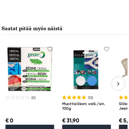
Saatat pitää myös näistä
(0
)
(13
)
Muottisilikoni valk./sin.
Silik
100g
Jesm
beton
valam
€ 0
€ 31,90
€ 5,
× 14 