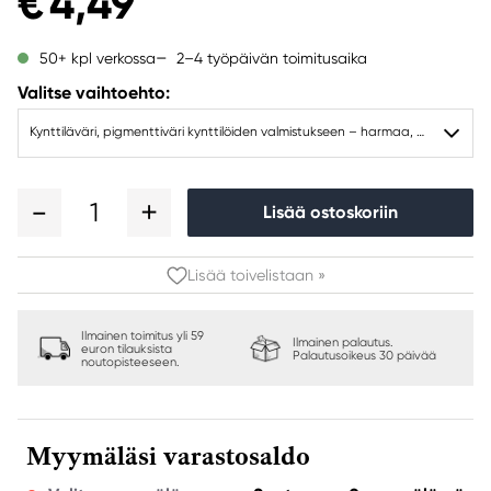
€ 4,49
2–4 työpäivän toimitusaika
50+ kpl verkossa
Valitse vaihtoehto:
Kynttiläväri, pigmenttiväri kynttilöiden valmistukseen – harmaa, 4 g
1
Lisää ostoskoriin
Lisää toivelistaan »
Ilmainen toimitus yli 59
Ilmainen palautus.
euron tilauksista
Palautusoikeus 30 päivää
noutopisteeseen.
Myymäläsi varastosaldo