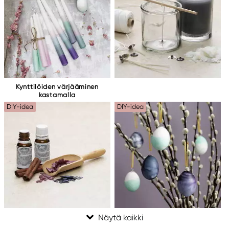
Kynttilöiden värjääminen
kastamalla
DIY-idea
DIY-idea