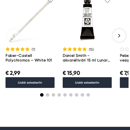
(7
)
(15
)
Faber-Castell
Daniel Smith -
Pebeo
Polychromos – White 101
akvarelliväri 15 ml Lunar
vesip
Black
Mars
€ 2,99
€ 15,90
€ 7,
Lisää ostoskoriin
Lisää ostoskoriin