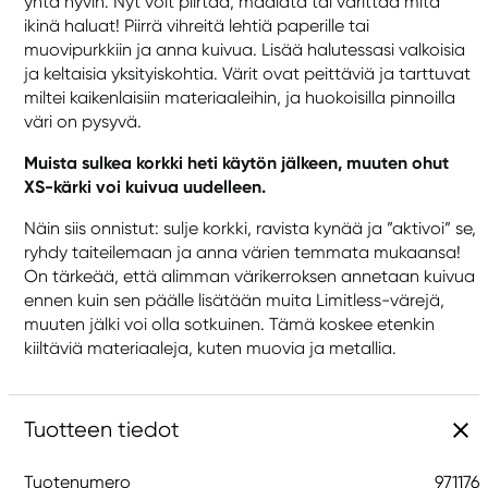
yhtä hyvin. Nyt voit piirtää, maalata tai värittää mitä
ikinä haluat! Piirrä vihreitä lehtiä paperille tai
muovipurkkiin ja anna kuivua. Lisää halutessasi valkoisia
ja keltaisia yksityiskohtia. Värit ovat peittäviä ja tarttuvat
miltei kaikenlaisiin materiaaleihin, ja huokoisilla pinnoilla
väri on pysyvä.
Muista sulkea korkki heti käytön jälkeen, muuten ohut
XS-kärki voi kuivua uudelleen.
Näin siis onnistut: sulje korkki, ravista kynää ja ”aktivoi” se,
ryhdy taiteilemaan ja anna värien temmata mukaansa!
On tärkeää, että alimman värikerroksen annetaan kuivua
ennen kuin sen päälle lisätään muita Limitless-värejä,
muuten jälki voi olla sotkuinen. Tämä koskee etenkin
kiiltäviä materiaaleja, kuten muovia ja metallia.
Tuotteen tiedot
Tuotenumero
971176