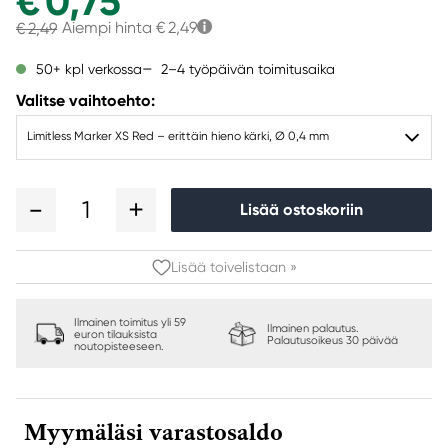
€ 0,75
Aiempi hinta
€ 2,49
€ 2,49
2–4 työpäivän toimitusaika
50+ kpl verkossa
Valitse vaihtoehto:
Limitless Marker XS Red – erittäin hieno kärki, Ø 0,4 mm
1
Lisää ostoskoriin
Lisää toivelistaan »
Ilmainen toimitus yli 59
Ilmainen palautus.
euron tilauksista
Palautusoikeus 30 päivää
noutopisteeseen.
Myymäläsi varastosaldo