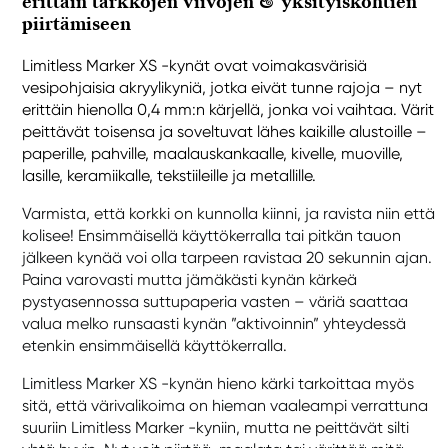
erittäin tarkkojen viivojen & yksityiskohtien
piirtämiseen
Limitless Marker XS -kynät ovat voimakasvärisiä
vesipohjaisia akryylikyniä, jotka eivät tunne rajoja – nyt
erittäin hienolla 0,4 mm:n kärjellä, jonka voi vaihtaa. Värit
peittävät toisensa ja soveltuvat lähes kaikille alustoille –
paperille, pahville, maalauskankaalle, kivelle, muoville,
lasille, keramiikalle, tekstiileille ja metallille.
Varmista, että korkki on kunnolla kiinni, ja ravista niin että
kolisee! Ensimmäisellä käyttökerralla tai pitkän tauon
jälkeen kynää voi olla tarpeen ravistaa 20 sekunnin ajan.
Paina varovasti mutta jämäkästi kynän kärkeä
pystyasennossa suttupaperia vasten – väriä saattaa
valua melko runsaasti kynän ”aktivoinnin” yhteydessä
etenkin ensimmäisellä käyttökerralla.
Limitless Marker XS -kynän hieno kärki tarkoittaa myös
sitä, että värivalikoima on hieman vaaleampi verrattuna
suuriin Limitless Marker -kyniin, mutta ne peittävät silti