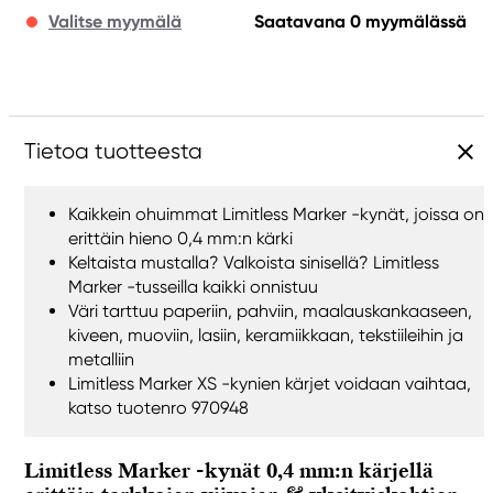
Valitse myymälä
Saatavana 0 myymälässä
Tietoa tuotteesta
Kaikkein ohuimmat Limitless Marker -kynät, joissa on
erittäin hieno 0,4 mm:n kärki
Keltaista mustalla? Valkoista sinisellä? Limitless
Marker -tusseilla kaikki onnistuu
Väri tarttuu paperiin, pahviin, maalauskankaaseen,
kiveen, muoviin, lasiin, keramiikkaan, tekstiileihin ja
metalliin
Limitless Marker XS -kynien kärjet voidaan vaihtaa,
katso tuotenro 970948
Limitless Marker -kynät 0,4 mm:n kärjellä