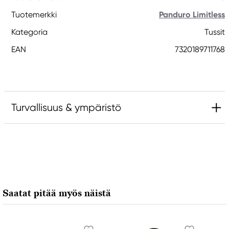
Tuotemerkki
Panduro Limitless
Kategoria
Tussit
EAN
7320189711768
Turvallisuus & ympäristö
Vastuullinen EU
Panduro Limitless
Panduro
205 14 Malmö, Sweden
Saatat pitää myös näistä
www.panduro.com
+46 (04) 22 30 70