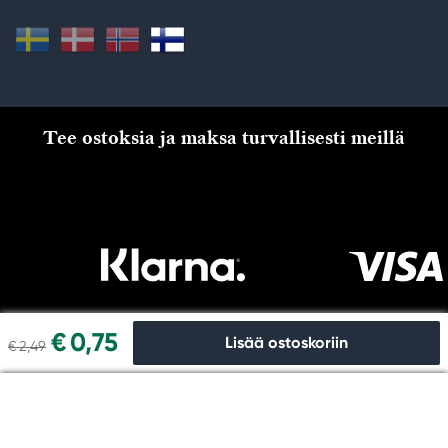
Tee ostoksia ja maksa turvallisesti meillä
€ 0,75
Lisää ostoskoriin
€ 2,49
Kassalle