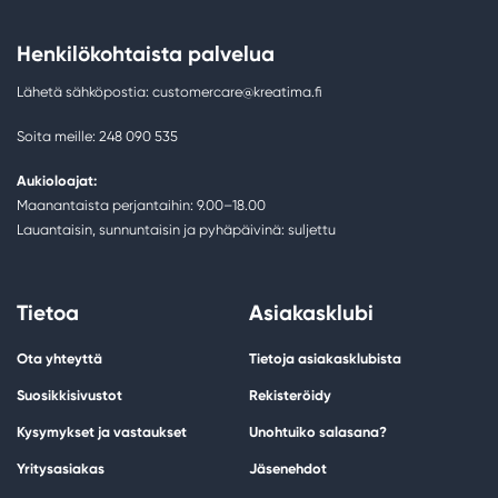
Henkilökohtaista palvelua
Lähetä sähköpostia: customercare@kreatima.fi
Soita meille: 248 090 535
Aukioloajat:
Maanantaista perjantaihin: 9.00–18.00
Lauantaisin, sunnuntaisin ja pyhäpäivinä: suljettu
Tietoa
Asiakasklubi
Ota yhteyttä
Tietoja asiakasklubista
Suosikkisivustot
Rekisteröidy
Kysymykset ja vastaukset
Unohtuiko salasana?
Yritysasiakas
Jäsenehdot