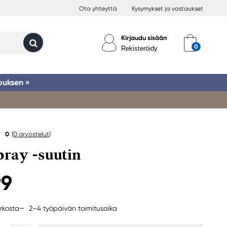
Ota yhteyttä
Kysymykset ja vastaukset
Kirjaudu sisään
Rekisteröidy
ouksen »
0
(0
arvostelut
)
ray -suutin
99
2–4 työpäivän toimitusaika
rkosta