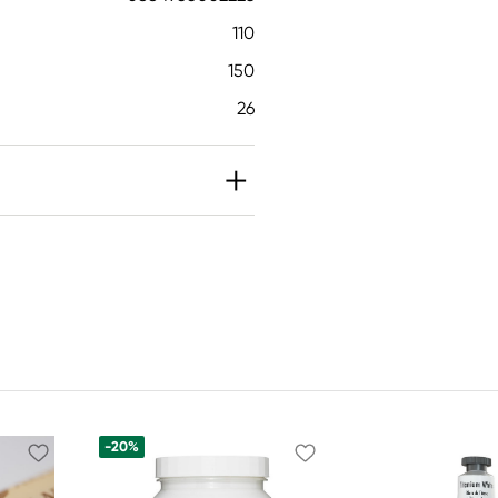
110
150
26
-20%