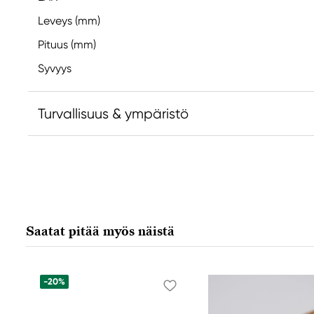
Leveys (mm)
Pituus (mm)
Syvyys
Turvallisuus & ympäristö
Vastuullinen EU
Liquitex
COLART NORTHERN EUROPE GMBH
Östra Långgatan 87
Saatat pitää myös näistä
619 30 Trosa, Sweden
info@colart.se
+46 (0)8 709 34 20
-20%