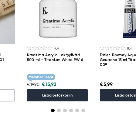
(0
)
(0
)
l
Kreatima Acrylic -akryyliväri
Daler-Rowney Aqu
001
500 ml – Titanium White PW 6
Gouache 15 ml Tit
009
Member Treat
€ 15,92
€ 5,99
€ 19,90
Lisää ostoskoriin
Lisää ostos