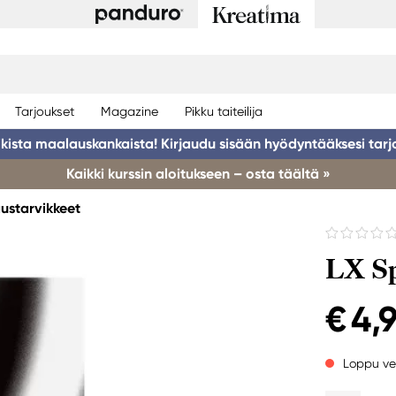
Tarjoukset
Magazine
Pikku taiteilija
ikista maalauskankaista! Kirjaudu sisään hyödyntääksesi tarj
Kaikki kurssin aloitukseen – osta täältä »
ustarvikkeet
LX Sp
€ 4,
Loppu ve