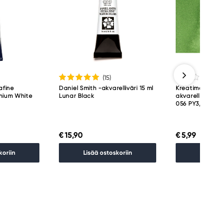
(15
)
afine
Daniel Smith -akvarelliväri 15 ml
Kreatima Wat
anium White
Lunar Black
akvarelliväri 
056 PY3, PG36
€ 15,90
€ 5,99
koriin
Lisää ostoskoriin
Lisää 