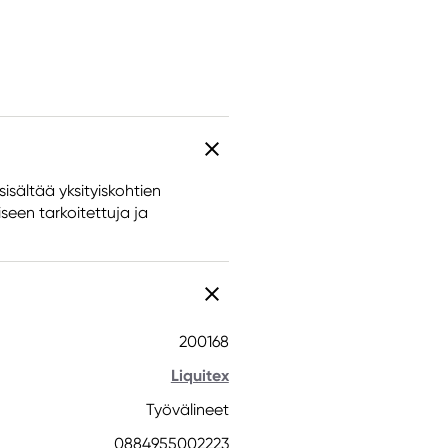
isältää yksityiskohtien
een tarkoitettuja ja
200168
Liquitex
Työvälineet
0884955002223