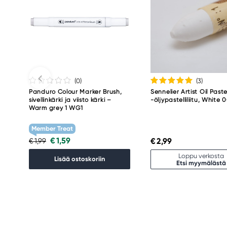
(0
)
(3
)
Panduro Colour Marker Brush,
Sennelier Artist Oil Paste
sivellinkärki ja viisto kärki –
-öljypastelliliitu, White 
Warm grey 1 WG1
Member Treat
€ 1,59
€ 2,99
€ 1,99
Loppu verkosta
Lisää ostoskoriin
Etsi myymälästä