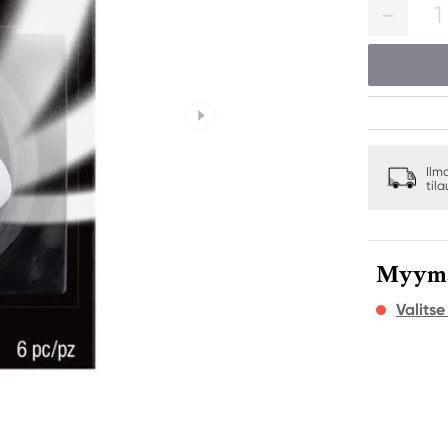
1
Ilm
til
Myymäl
Valits