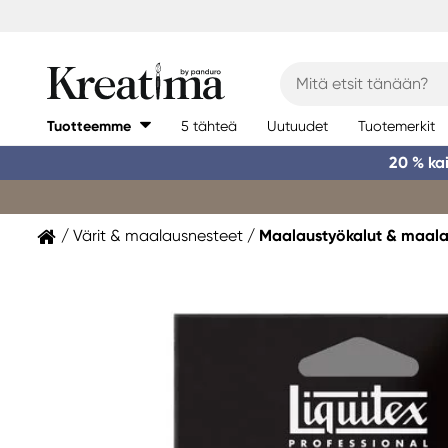
Tuotteemme
5 tähteä
Uutuudet
Tuotemerkit
20 % ka
Värit & maalausnesteet
Maalaustyökalut & maala