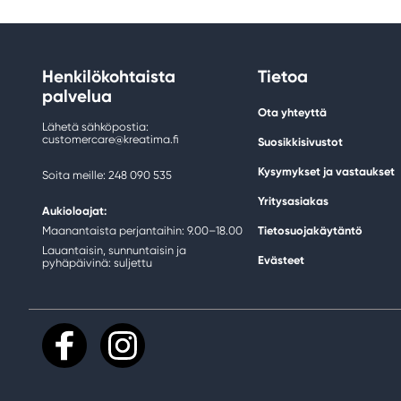
Henkilökohtaista
Tietoa
palvelua
Ota yhteyttä
Lähetä sähköpostia:
customercare@kreatima.fi
Suosikkisivustot
Kysymykset ja vastaukset
Soita meille: 248 090 535
Yritysasiakas
Aukioloajat:
Maanantaista perjantaihin: 9.00–18.00
Tietosuojakäytäntö
Lauantaisin, sunnuntaisin ja
Evästeet
pyhäpäivinä: suljettu