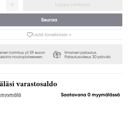
Loppu verkosta
Seuraa
Lisää toivelistaan »
ainen toimitus yli 59 euron
Ilmainen palautus.
auksista noutopisteeseen.
Palautusoikeus 30 päivää
äsi varastosaldo
e myymälä
Saatavana 0 myymälässä