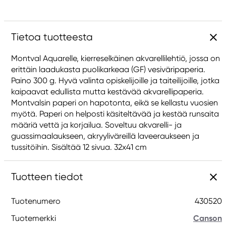
Tietoa tuotteesta
Montval Aquarelle, kierreselkäinen akvarellilehtiö, jossa on
erittäin laadukasta puolikarkeaa (GF) vesiväripaperia.
Paino 300 g. Hyvä valinta opiskelijoille ja taiteilijoille, jotka
kaipaavat edullista mutta kestävää akvarellipaperia.
Montvalsin paperi on hapotonta, eikä se kellastu vuosien
myötä. Paperi on helposti käsiteltävää ja kestää runsaita
määriä vettä ja korjailua. Soveltuu akvarelli- ja
guassimaalaukseen, akryyliväreillä laveeraukseen ja
tussitöihin. Sisältää 12 sivua. 32x41 cm
Tuotteen tiedot
Tuotenumero
430520
Tuotemerkki
Canson