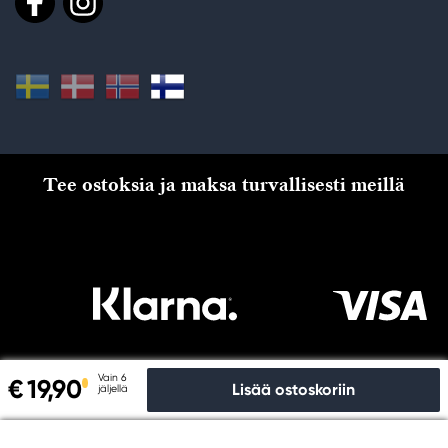
Tee ostoksia ja maksa turvallisesti meillä
Vain 6
€ 19,90
Lisää ostoskoriin
jäljellä
Kassalle