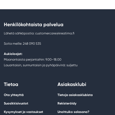
Henkilökohtaista palvelua
Lähetä sähköpostia: customercare@kreatima.fi
Soita meille: 248 090 535
Aukioloajat:
Maanantaista perjantaihin: 9.00–18.00
Lauantaisin, sunnuntaisin ja pyhäpäivinä: suljettu
Tietoa
Asiakasklubi
Ota yhteyttä
Tietoja asiakasklubista
Suosikkisivustot
Rekisteröidy
Kysymykset ja vastaukset
Unohtuiko salasana?