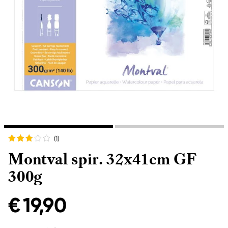
(1
)
Montval spir. 32x41cm GF
300g
€ 19,90