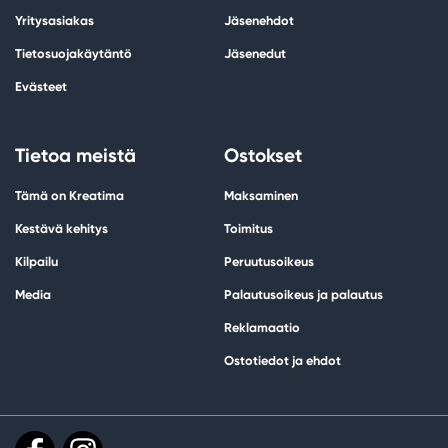
Yritysasiakas
Jäsenehdot
Tietosuojakäytäntö
Jäsenedut
Evästeet
Tietoa meistä
Ostokset
Tämä on Kreatima
Maksaminen
Kestävä kehitys
Toimitus
Kilpailu
Peruutusoikeus
Media
Palautusoikeus ja palautus
Reklamaatio
Ostotiedot ja ehdot