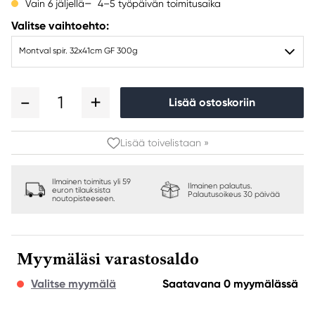
4–5 työpäivän toimitusaika
Vain 6 jäljellä
Valitse vaihtoehto:
Montval spir. 32x41cm GF 300g
1
Lisää ostoskoriin
Lisää toivelistaan »
Ilmainen toimitus yli 59
Ilmainen palautus.
euron tilauksista
Palautusoikeus 30 päivää
noutopisteeseen.
Myymäläsi varastosaldo
Valitse myymälä
Saatavana 0 myymälässä