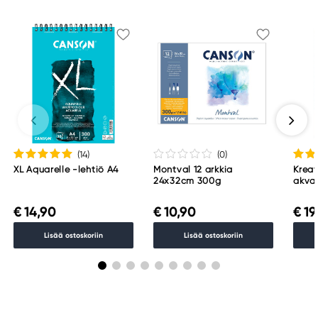
(14
)
(0
)
XL Aquarelle -lehtiö A4
Montval 12 arkkia
Krea
24x32cm 300g
akvar
puuvi
mm), 
€ 14,90
€ 10,90
€ 19
Lisää ostoskoriin
Lisää ostoskoriin