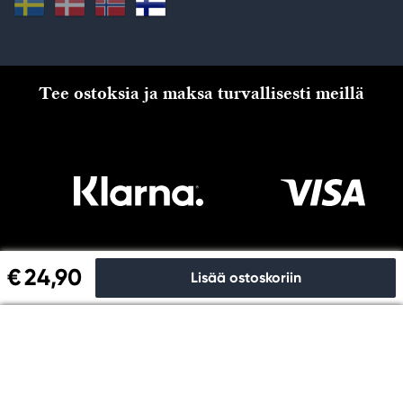
Tee ostoksia ja maksa turvallisesti meillä
€ 24,90
Lisää ostoskoriin
Kassalle
Copyright © Panduro 2026. Kreatima, organisaationro
556073-6356