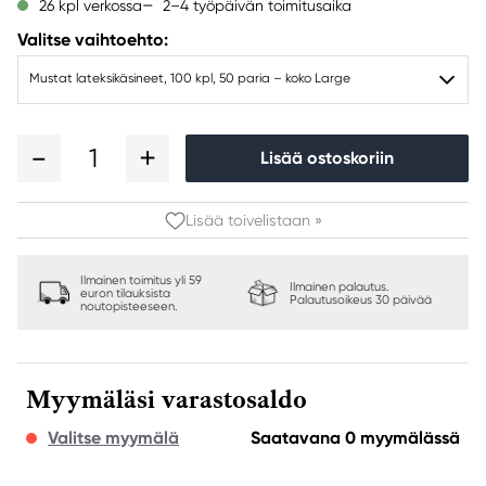
2–4 työpäivän toimitusaika
26 kpl verkossa
Valitse vaihtoehto:
Mustat lateksikäsineet, 100 kpl, 50 paria – koko Large
1
Lisää ostoskoriin
Lisää toivelistaan »
Ilmainen toimitus yli 59
Ilmainen palautus.
euron tilauksista
Palautusoikeus 30 päivää
noutopisteeseen.
Myymäläsi varastosaldo
Valitse myymälä
Saatavana 0 myymälässä