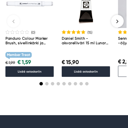
(0
)
(15
)
Panduro Colour Marker
Daniel Smith -
Senne
Brush, sivellinkärki ja
akvarelliväri 15 ml Lunar
-öljy
viisto kärki – Warm grey 1
Black
001
WG1
Member Treat
€ 2,
€ 1,59
€ 15,90
€ 1,99
Lisää ostoskoriin
Lisää ostoskoriin