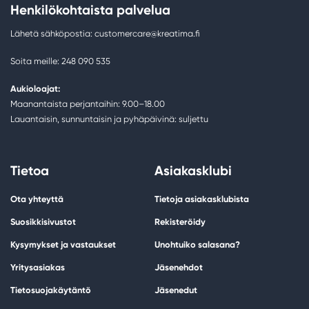
Henkilökohtaista palvelua
Lähetä sähköpostia: customercare@kreatima.fi
Soita meille: 248 090 535
Aukioloajat:
Maanantaista perjantaihin: 9.00–18.00
Lauantaisin, sunnuntaisin ja pyhäpäivinä: suljettu
Tietoa
Asiakasklubi
Ota yhteyttä
Tietoja asiakasklubista
Suosikkisivustot
Rekisteröidy
Kysymykset ja vastaukset
Unohtuiko salasana?
Yritysasiakas
Jäsenehdot
Tietosuojakäytäntö
Jäsenedut