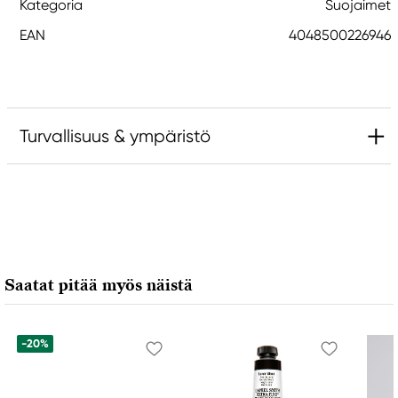
Kategoria
Suojaimet
EAN
4048500226946
Turvallisuus & ympäristö
Vastuullinen EU
Montana Cans
European Aerosols GmbH
Häusserstraße 36
Saatat pitää myös näistä
69115 Heidelberg, Germany
info@montana-cans.com
+49 (0) 6221363330
-20%