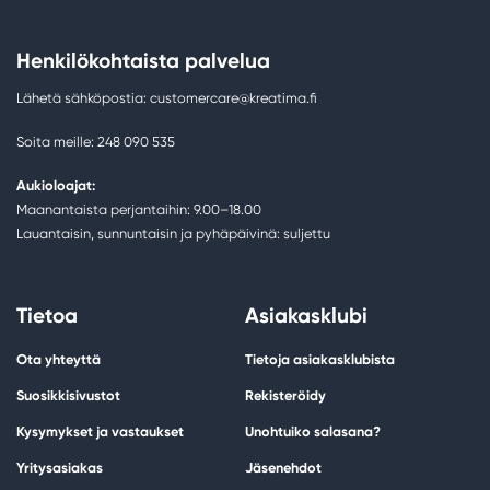
Henkilökohtaista palvelua
Lähetä sähköpostia: customercare@kreatima.fi
Soita meille: 248 090 535
Aukioloajat:
Maanantaista perjantaihin: 9.00–18.00
Lauantaisin, sunnuntaisin ja pyhäpäivinä: suljettu
Tietoa
Asiakasklubi
Ota yhteyttä
Tietoja asiakasklubista
Suosikkisivustot
Rekisteröidy
Kysymykset ja vastaukset
Unohtuiko salasana?
Yritysasiakas
Jäsenehdot