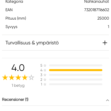
Kategoria
Nahkanauhat
EAN
7320187116602
Pituus (mm)
25000
Syvyys
1
Turvallisuus & ympäristö
Muuta tietoa
4.0
5
☆
B. taurus (Bubalus bubalis)
4
☆
3
☆
2
☆
Vastuullinen EU
1
☆
1 betyg
Panduro Jewellery
Panduro
Recensioner (1)
205 14 Malmö, Sweden
www.panduro.com