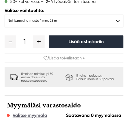
2–4 työpäivän toimitusaika
50+ kpl verkossa
Valitse vaihtoehto:
Nahkanauha musta 1 mm, 25 m
1
Lisää ostoskoriin
Lisää toivelistaan »
Ilmainen toimitus yli 59
Ilmainen palautus.
euron tilauksista
Palautusoikeus 30 päivää
noutopisteeseen.
Myymäläsi varastosaldo
Valitse myymälä
Saatavana 0 myymälässä