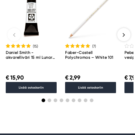
(15
)
(7
)
Daniel Smith -
Faber-Castell
Pebeo
akvarelliväri 15 ml Lunar
Polychromos – White 101
vesip
Black
Mars
€ 15,90
€ 2,99
€ 7,
Lisää ostoskoriin
Lisää ostoskoriin