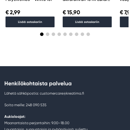
Black
Mars
€ 2,99
€ 15,90
€ 7,
Lisää ostoskoriin
Lisää ostoskoriin
Henkilökohtaista palvelua
Lähetä sähköpostia: customercare@kreatima.fi
Soita meille: 248 090 535
Aukioloajat:
Maanantaista perjantaihin: 9.00–18.00
Lauantaisin, sunnuntaisin ja pyhäpäivinä: suljettu