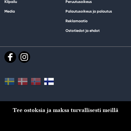
Kilpailu
Peruutusoikeus
Media
Palautusoikeus ja palautus
Reklamaatio
Ostotiedot ja ehdot
Tee ostoksia ja maksa turvallisesti meillä