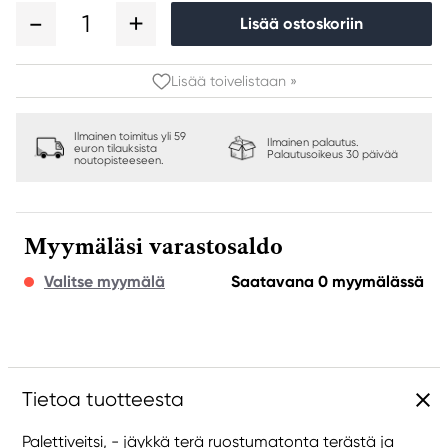
1
Lisää ostoskoriin
Lisää toivelistaan »
Ilmainen toimitus yli 59
Ilmainen palautus.
euron tilauksista
Palautusoikeus 30 päivää
noutopisteeseen.
Myymäläsi varastosaldo
Valitse myymälä
Saatavana 0 myymälässä
Tietoa tuotteesta
Palettiveitsi, - jäykkä terä ruostumatonta terästä ja