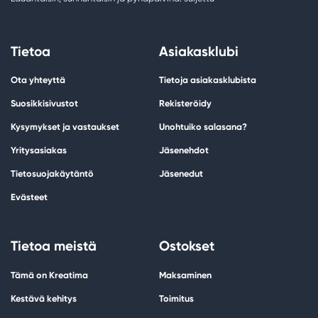
Tietoa
Asiakasklubi
Ota yhteyttä
Tietoja asiakasklubista
Suosikkisivustot
Rekisteröidy
Kysymykset ja vastaukset
Unohtuiko salasana?
Yritysasiakas
Jäsenehdot
Tietosuojakäytäntö
Jäsenedut
Evästeet
Tietoa meistä
Ostokset
Tämä on Kreatima
Maksaminen
Kestävä kehitys
Toimitus