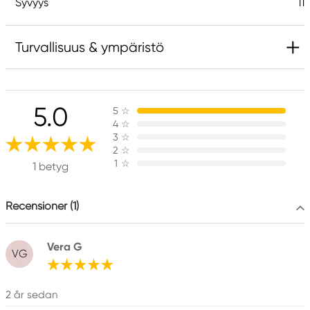
Syvyys
11
Turvallisuus & ympäristö
5.0
5
☆
4
☆
3
☆
2
☆
1
☆
1 betyg
Recensioner (1)
Vera G
VG
2 år sedan