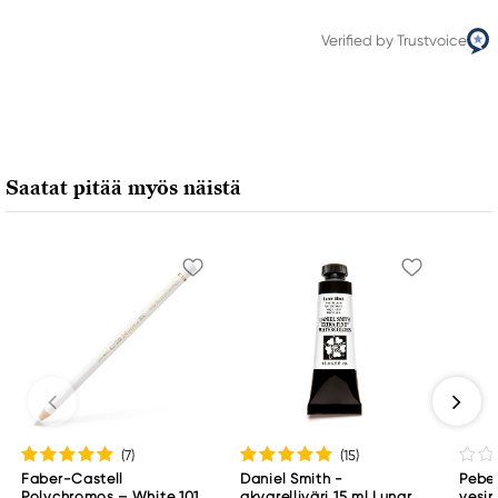
Verified by Trustvoice
Saatat pitää myös näistä
(7
)
(15
)
Faber-Castell
Daniel Smith -
Pebeo
Polychromos – White 101
akvarelliväri 15 ml Lunar
vesip