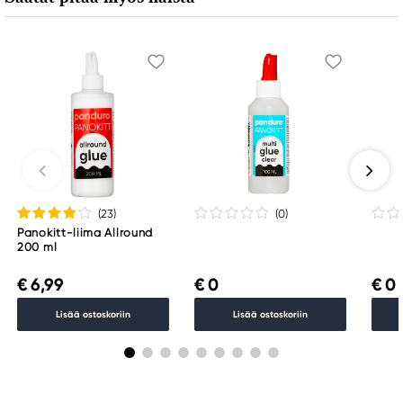
(23
)
(0
)
Panokitt-liima Allround
200 ml
€ 6,99
€ 0
€ 0
Lisää ostoskoriin
Lisää ostoskoriin