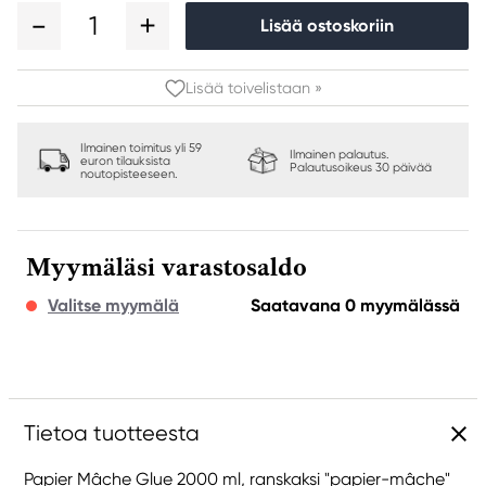
1
Lisää ostoskoriin
Lisää toivelistaan »
Ilmainen toimitus yli 59
Ilmainen palautus.
euron tilauksista
Palautusoikeus 30 päivää
noutopisteeseen.
Myymäläsi varastosaldo
Valitse myymälä
Saatavana 0 myymälässä
Tietoa tuotteesta
Papier Mâche Glue 2000 ml, ranskaksi "papier-mâche"