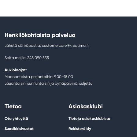
Henkilökohtaista palvelua
Lähetä sähköpostia: customercare@kreatima.fi
Soita meille: 248 090 535
Aukioloajat:
Maanantaista perjantaihin: 9.00–18.00
Lauantaisin, sunnuntaisin ja pyhäpäivinä: suljettu
Tietoa
Asiakasklubi
Ota yhteyttä
Tietoja asiakasklubista
Suosikkisivustot
Rekisteröidy