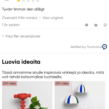
Tyvärr limmar den dåligt
Översatt från norska
•
Visa original
1 år sedan
Visa fler recensioner
Verified by Trustvoice
Luovia ideoita
Tässä annamme sinulle inspiroivia vinkkejä ja ideoita, mitä
voit tehdä katsomallasi tuotteella.
DIY-idea
DIY-idea