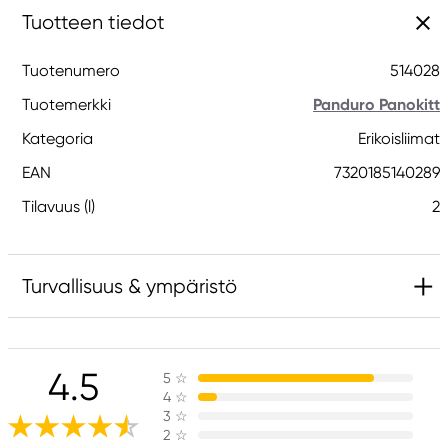
Tuotteen tiedot
Tuotenumero
514028
Tuotemerkki
Panduro Panokitt
Kategoria
Erikoisliimat
EAN
7320185140289
Tilavuus (l)
2
Turvallisuus & ympäristö
Vastuullinen EU
4.5
5
☆
Panduro Panokitt
4
☆
Panduro
3
☆
205 14 Malmö, Sweden
2
☆