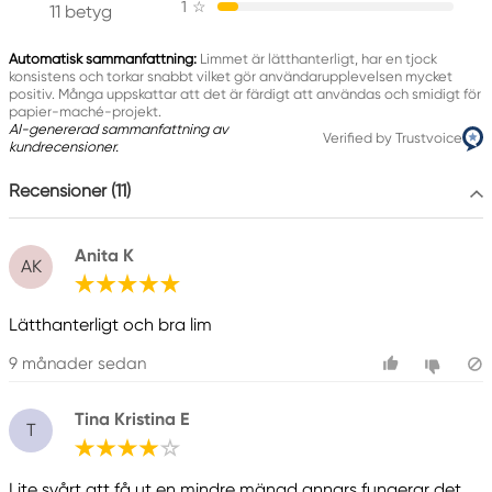
1
☆
www.panduro.com
11 betyg
+46 (04) 22 30 70
Automatisk sammanfattning:
Limmet är lätthanterligt, har en tjock
konsistens och torkar snabbt vilket gör användarupplevelsen mycket
positiv. Många uppskattar att det är färdigt att användas och smidigt för
papier-maché-projekt.
AI-genererad sammanfattning av
Verified by Trustvoice
kundrecensioner.
Recensioner (11)
Anita K
AK
Lätthanterligt och bra lim
9 månader sedan
Tina Kristina E
T
Lite svårt att få ut en mindre mängd annars fungerar det