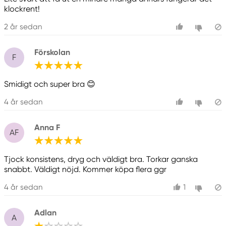
klockrent!
2 år sedan
Förskolan
F
Smidigt och super bra 😊
4 år sedan
Anna F
AF
Tjock konsistens, dryg och väldigt bra. Torkar ganska
snabbt. Väldigt nöjd. Kommer köpa flera ggr
4 år sedan
1
Adlan
A