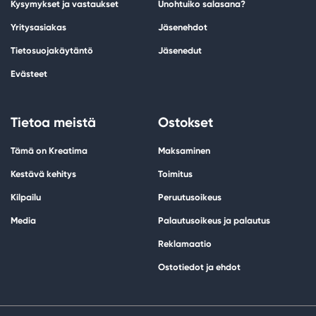
Kysymykset ja vastaukset
Unohtuiko salasana?
Yritysasiakas
Jäsenehdot
Tietosuojakäytäntö
Jäsenedut
Evästeet
Tietoa meistä
Ostokset
Tämä on Kreatima
Maksaminen
Kestävä kehitys
Toimitus
Kilpailu
Peruutusoikeus
Media
Palautusoikeus ja palautus
Reklamaatio
Ostotiedot ja ehdot