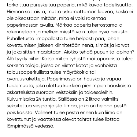
tarkoittaa pureskeltua paperia, mikä kuvaa todellisuutta.
Hieman sottaista, mutta uskomattoman luovaa, koska ei
ole oikeastaan mitään, mitä ei voisi rakentaa
paperimassan avulla. Märkää paperia kerrostamalla
rakennetaan ja melkein miestä vain tulee hyvä perusta.
Puhalletusta ilmapallosta tulee helposti pää, johon
kovettumisen jälkeen kiinnitetään nenä, silmät ja korvat
ja joka sitten maalataan. Aiotko tehdä pupun tai apinan?
Älä tyydy niihin! Katso miten tyhjistä maitopurkeista tulee
korkeita taloja, joissa on viistot katot ja vanhoista
talouspaperirullista tulee mäyräkoiria tai
avaruusraketteja. Paperimassa on hauska ja vapaa
taidemuoto, joka ulottuu kaikkien pienimpien hauskoista
askarteluista suoraan veistoksiin ja taidesaleihin.
Kuivumisaika 24 tuntia. Säiliössä on 2 litraa valmiiksi
sekoitettua vesipohjaista liimaa, joka on helppo pestä
pois käsistä. Välineet tulee pestä ennen kuin liima on
kovettunut ja vaatteissa olevat tahrat tulee liottaa
lämpimässä vedessä.