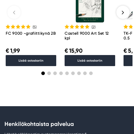
(5
)
(2
)
FC 9000 -grafiittikynä 2B
Castell 9000 Art Set 12
TK-Fi
kpl
0.5
€ 1,99
€ 15,90
€ 5,
Lisää ostoskoriin
Lisää ostoskoriin
Henkilökohtaista palvelua