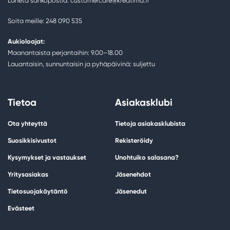
Lähetä sähköpostia: customercare@kreatima.fi
Soita meille: 248 090 535
Aukioloajat:
Maanantaista perjantaihin: 9.00–18.00
Lauantaisin, sunnuntaisin ja pyhäpäivinä: suljettu
Tietoa
Asiakasklubi
Ota yhteyttä
Tietoja asiakasklubista
Suosikkisivustot
Rekisteröidy
Kysymykset ja vastaukset
Unohtuiko salasana?
Yritysasiakas
Jäsenehdot
Tietosuojakäytäntö
Jäsenedut
Evästeet