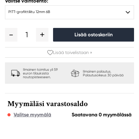
Valitse vaihtoehto:
PITT-grafiittiliitu 12mm 6B
1
Lisää ostoskoriin
Lisää toivelistaan »
Ilmainen toimitus yli 59
Ilmainen palautus.
euron tilauksista
Palautusoikeus 30 päivää
noutopisteeseen.
Myymäläsi varastosaldo
Valitse myymälä
Saatavana 0 myymälässä