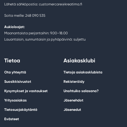
Lähetä sähköpostia: customercare@kreatima.fi
Soita meille: 248 090 535
Aukioloajat:
Maanantaista perjantaihin: 9.00–18.00
Lauantaisin, sunnuntaisin ja pyhäpäivinä: suljettu
Tietoa
Asiakasklubi
Ota yhteyttä
Tietoja asiakasklubista
Suosikkisivustot
Rekisteröidy
Kysymykset ja vastaukset
Unohtuiko salasana?
Yritysasiakas
Jäsenehdot
Tietosuojakäytäntö
Jäsenedut
Evästeet