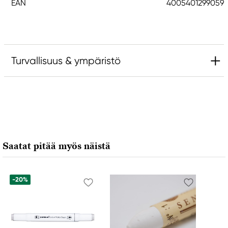
EAN
4005401299059
Turvallisuus & ympäristö
Vastuullinen EU
Faber-Castell
Faber-Castell Ag
Nürnberger Straße 2
Saatat pitää myös näistä
90546 Stein, Germany
info@Faber-Castell.de
+49 (0) 911 9965-0
-20%