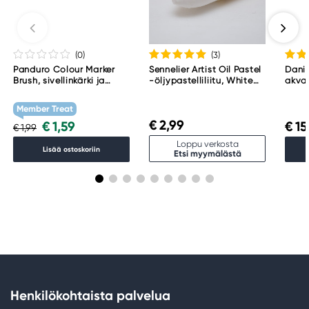
(0
)
(3
)
Panduro Colour Marker
Sennelier Artist Oil Pastel
Danie
Brush, sivellinkärki ja
-öljypastelliliitu, White
akvar
viisto kärki – Warm grey 1
001
Blac
WG1
Member Treat
€ 2,99
€ 1,59
€ 15
€ 1,99
Loppu verkosta
Lisää ostoskoriin
Etsi myymälästä
Henkilökohtaista palvelua