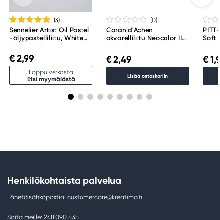
(3
)
(0
)
Sennelier Artist Oil Pastel
Caran d'Achen
PITT-
-öljypastelliliitu, White
akvarelliliitu Neocolor II
Soft
001
225 Moss Green
€ 2,99
€ 2,49
€ 1,
Loppu verkosta
Lisää ostoskoriin
Etsi myymälästä
Henkilökohtaista palvelua
Lähetä sähköpostia: customercare@kreatima.fi
Soita meille: 248 090 535