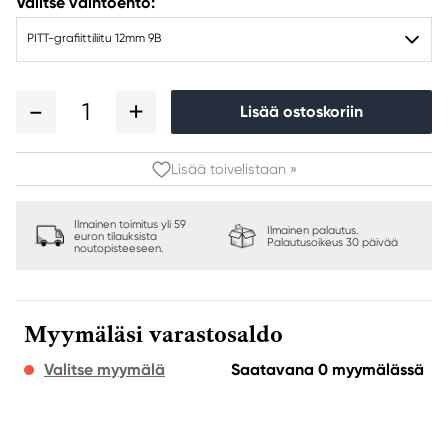
Valitse vaihtoehto:
PITT-grafiittiliitu 12mm 9B
1
Lisää ostoskoriin
Lisää toivelistaan »
Ilmainen toimitus yli 59
Ilmainen palautus.
euron tilauksista
Palautusoikeus 30 päivää
noutopisteeseen.
Myymäläsi varastosaldo
Valitse myymälä
Saatavana 0 myymälässä