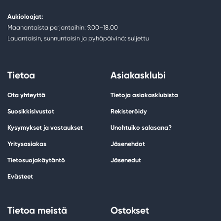
Aukioloajat:
Maanantaista perjantaihin: 9.00–18.00
Lauantaisin, sunnuntaisin ja pyhäpäivinä: suljettu
Tietoa
Asiakasklubi
Ota yhteyttä
Tietoja asiakasklubista
Suosikkisivustot
Rekisteröidy
Kysymykset ja vastaukset
Unohtuiko salasana?
Yritysasiakas
Jäsenehdot
Tietosuojakäytäntö
Jäsenedut
Evästeet
Tietoa meistä
Ostokset