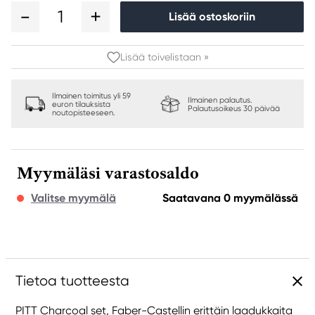
1
Lisää ostoskoriin
Lisää toivelistaan »
Ilmainen toimitus yli 59
Ilmainen palautus.
euron tilauksista
Palautusoikeus 30 päivää
noutopisteeseen.
Myymäläsi varastosaldo
Valitse myymälä
Saatavana 0 myymälässä
Tietoa tuotteesta
PITT Charcoal set, Faber-Castellin erittäin laadukkaita