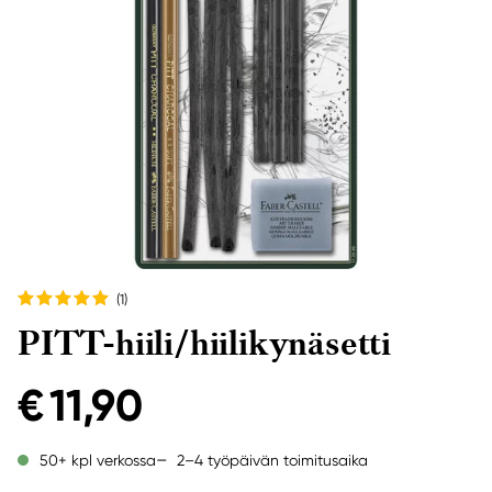
(1
)
PITT-hiili/hiilikynäsetti
€ 11,90
2–4 työpäivän toimitusaika
50+ kpl verkossa