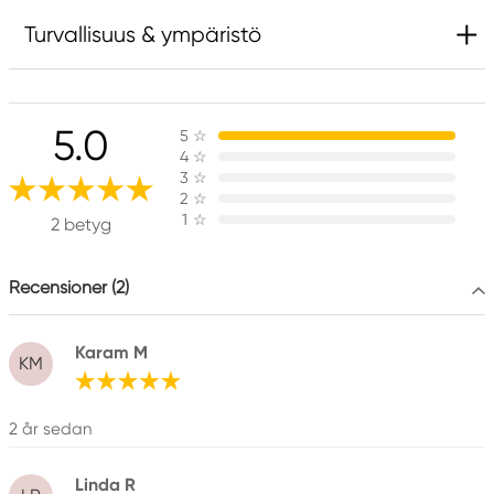
Turvallisuus & ympäristö
Vastuullinen EU
5.0
5
☆
Faber-Castell
4
☆
Faber-Castell Ag
3
☆
Nürnberger Straße 2
2
☆
1
☆
90546 Stein, Germany
2 betyg
info@Faber-Castell.de
+49 (0) 911 9965-0
Recensioner (2)
Karam M
KM
2 år sedan
Linda R