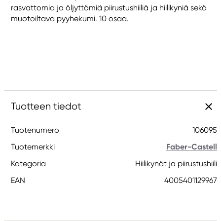
rasvattomia ja öljyttömiä piirustushiiliä ja hiilikyniä sekä
muotoiltava pyyhekumi. 10 osaa.
Tuotteen tiedot
Tuotenumero
106095
Tuotemerkki
Faber-Castell
Kategoria
Hiilikynät ja piirustushiili
EAN
4005401129967