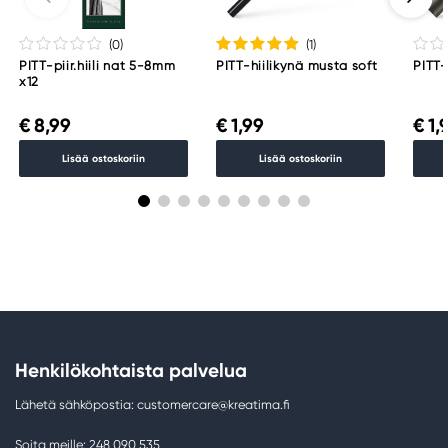
(0
)
(1
)
PITT-piir.hiili nat 5-8mm
PITT-hiilikynä musta soft
PITT-p
x12
€ 8,99
€ 1,99
€ 1,
Lisää ostoskoriin
Lisää ostoskoriin
Henkilökohtaista palvelua
Lähetä sähköpostia: customercare@kreatima.fi
Soita meille: 248 090 535