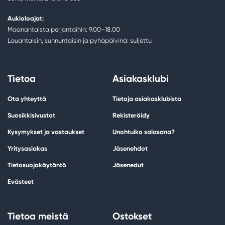
Aukioloajat:
Maanantaista perjantaihin: 9.00–18.00
Lauantaisin, sunnuntaisin ja pyhäpäivinä: suljettu
Tietoa
Asiakasklubi
Ota yhteyttä
Tietoja asiakasklubista
Suosikkisivustot
Rekisteröidy
Kysymykset ja vastaukset
Unohtuiko salasana?
Yritysasiakas
Jäsenehdot
Tietosuojakäytäntö
Jäsenedut
Evästeet
Tietoa meistä
Ostokset